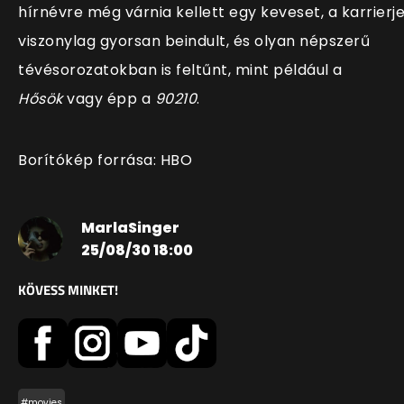
hírnévre még várnia kellett egy keveset, a karrierj
viszonylag gyorsan beindult, és olyan népszerű
tévésorozatokban is feltűnt, mint például a
Hősök
vagy épp a
90210
.
Borítókép forrása: HBO
MarlaSinger
25/08/30 18:00
KÖVESS MINKET!
#movies