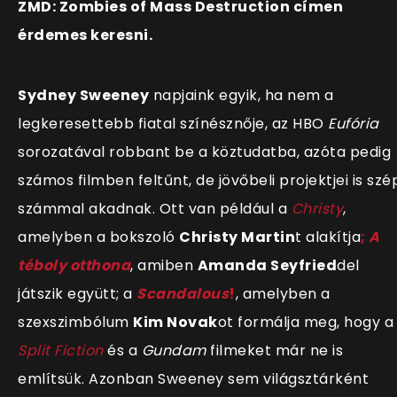
ZMD: Zombies of Mass Destruction címen
érdemes keresni.
Sydney Sweeney
napjaink egyik, ha nem a
legkeresettebb fiatal színésznője, az HBO
Eufória
sorozatával robbant be a köztudatba, azóta pedig
számos filmben feltűnt, de jövőbeli projektjei is szé
számmal akadnak. Ott van például a
Christy
,
amelyben a bokszoló
Christy Martin
t alakítja
;
A
téboly otthona
, amiben
Amanda Seyfried
del
játszik együtt; a
Scandalous
!
, amelyben a
szexszimbólum
Kim Novak
ot formálja meg, hogy a
Split Fiction
és a
Gundam
filmeket már ne is
említsük. Azonban Sweeney sem világsztárként