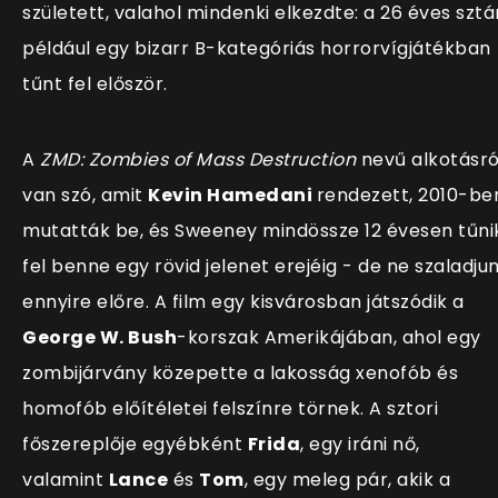
született, valahol mindenki elkezdte: a 26 éves sztá
például egy bizarr B-kategóriás horrorvígjátékban
tűnt fel először.
A
ZMD: Zombies of Mass Destruction
nevű alkotásró
van szó, amit
Kevin Hamedani
rendezett, 2010-be
mutatták be, és Sweeney mindössze 12 évesen tűni
fel benne egy rövid jelenet erejéig - de ne szaladju
ennyire előre. A film egy kisvárosban játszódik a
George W. Bush
-korszak Amerikájában, ahol egy
zombijárvány közepette a lakosság xenofób és
homofób előítéletei felszínre törnek. A sztori
főszereplője egyébként
Frida
, egy iráni nő,
valamint
Lance
és
Tom
, egy meleg pár, akik a