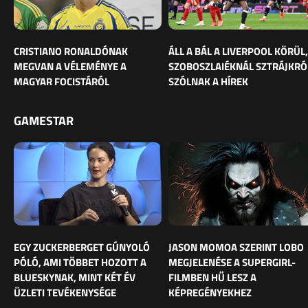
CRISTIANO RONALDÓNAK
ÁLL A BÁL A LIVERPOOL KÖRÜL,
MEGVAN A VÉLEMÉNYE A
SZOBOSZLAIÉKNÁL SZTRÁJKRÓ
MAGYAR FOCISTÁRÓL
SZÓLNAK A HÍREK
GAMESTAR
EGY ZUCKERBERGET GÚNYOLÓ
JASON MOMOA SZERINT LOBO
PÓLÓ, AMI TÖBBET HOZOTT A
MEGJELENÉSE A SUPERGIRL-
BLUESKYNAK, MINT KÉT ÉV
FILMBEN HŰ LESZ A
ÜZLETI TEVÉKENYSÉGE
KÉPREGÉNYEKHEZ