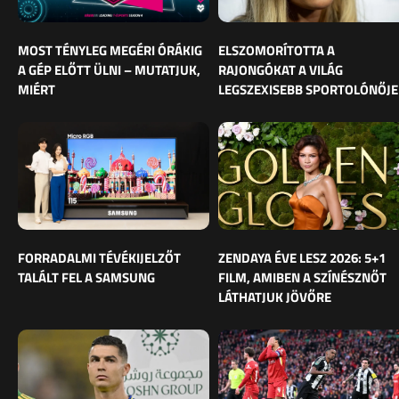
MOST TÉNYLEG MEGÉRI ÓRÁKIG
ELSZOMORÍTOTTA A
A GÉP ELŐTT ÜLNI – MUTATJUK,
RAJONGÓKAT A VILÁG
MIÉRT
LEGSZEXISEBB SPORTOLÓNŐJE
FORRADALMI TÉVÉKIJELZŐT
ZENDAYA ÉVE LESZ 2026: 5+1
TALÁLT FEL A SAMSUNG
FILM, AMIBEN A SZÍNÉSZNŐT
LÁTHATJUK JÖVŐRE