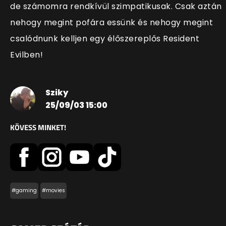
de számomra rendkívül szimpatikusak. Csak aztán
nehogy megint pofára essünk és nehogy megint
csalódnunk kelljen egy élőszereplős Resident
Evilben!
Sziky
25/09/03 15:00
KÖVESS MINKET!
#gaming
#movies