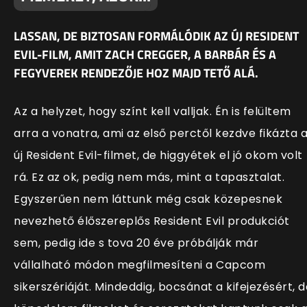
LASSAN, DE BIZTOSAN FORMÁLÓDIK AZ ÚJ RESIDENT
EVIL-FILM, AMIT ZACH CREGGER, A BARBÁR ÉS A
FEGYVEREK RENDEZŐJE HOZ MAJD TETŐ ALÁ.
Az a helyzet, hogy színt kell valljak. Én is felültem
arra a vonatra, ami az első perctől kezdve fikázta 
új Resident Evil-filmet, de higgyétek el jó okom volt
rá. Ez az ok, pedig nem más, mint a tapasztalat.
Egyszerűen nem láttunk még csak közepesnek
nevezhető élőszereplős Resident Evil produkciót
sem, pedig ide s tova 20 éve próbálják már
vállalható módon megfilmesíteni a Capcom
sikerszériáját. Mindeddig, bocsánat a kifejezésért, d