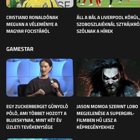
CRISTIANO RONALDÓNAK
ÁLL A BÁL A LIVERPOOL KÖRÜL,
MEGVAN A VÉLEMÉNYE A
SZOBOSZLAIÉKNÁL SZTRÁJKRÓ
MAGYAR FOCISTÁRÓL
SZÓLNAK A HÍREK
GAMESTAR
EGY ZUCKERBERGET GÚNYOLÓ
JASON MOMOA SZERINT LOBO
PÓLÓ, AMI TÖBBET HOZOTT A
MEGJELENÉSE A SUPERGIRL-
BLUESKYNAK, MINT KÉT ÉV
FILMBEN HŰ LESZ A
ÜZLETI TEVÉKENYSÉGE
KÉPREGÉNYEKHEZ