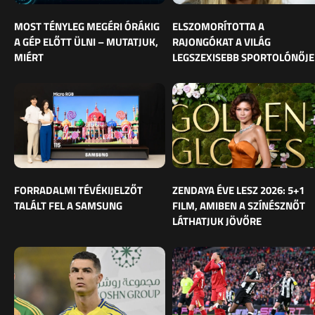
MOST TÉNYLEG MEGÉRI ÓRÁKIG
ELSZOMORÍTOTTA A
A GÉP ELŐTT ÜLNI – MUTATJUK,
RAJONGÓKAT A VILÁG
MIÉRT
LEGSZEXISEBB SPORTOLÓNŐJE
FORRADALMI TÉVÉKIJELZŐT
ZENDAYA ÉVE LESZ 2026: 5+1
TALÁLT FEL A SAMSUNG
FILM, AMIBEN A SZÍNÉSZNŐT
LÁTHATJUK JÖVŐRE