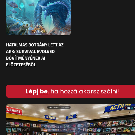
HATALMAS BOTRÁNY LETT AZ
ARK: SURVIVAL EVOLVED
BŐVÍTMÉNYÉNEK AI
ELŐZETESÉBŐL
Lépj be
, ha hozzá akarsz szólni!