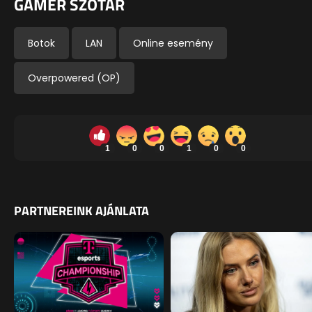
GAMER SZÓTÁR
Botok
LAN
Online esemény
Overpowered (OP)
1
0
0
1
0
0
PARTNEREINK AJÁNLATA