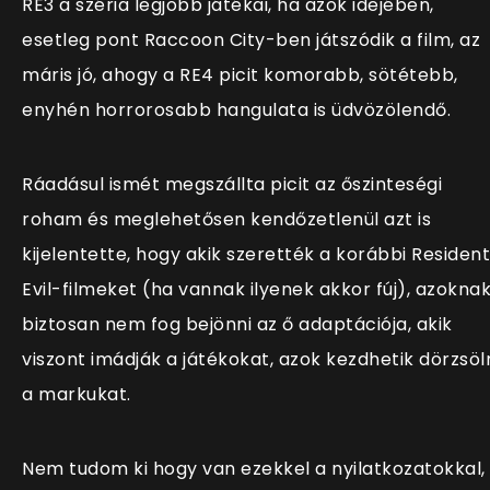
RE3 a széria legjobb játékai, ha azok idejében,
esetleg pont Raccoon City-ben játszódik a film, az
máris jó, ahogy a RE4 picit komorabb, sötétebb,
enyhén horrorosabb hangulata is üdvözölendő.
Ráadásul ismét megszállta picit az őszinteségi
roham és meglehetősen kendőzetlenül azt is
kijelentette, hogy akik szerették a korábbi Resident
Evil-filmeket (ha vannak ilyenek akkor fúj), azokna
biztosan nem fog bejönni az ő adaptációja, akik
viszont imádják a játékokat, azok kezdhetik dörzsöl
a markukat.
Nem tudom ki hogy van ezekkel a nyilatkozatokkal,