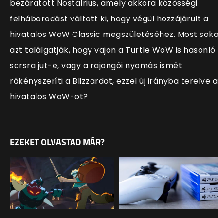
bezáratott Nostalrius, amely akkora közösségi
felháborodást váltott ki, hogy végül hozzájárult a
hivatalos WoW Classic megszületéséhez. Most sok
azt találgatják, hogy vajon a Turtle WoW is hasonló
sorsra jut-e, vagy a rajongói nyomás ismét
rákényszeríti a Blizzardot, ezzel új irányba terelve a
hivatalos WoW-ot?
EZEKET OLVASTAD MÁR?