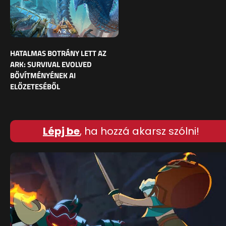
HATALMAS BOTRÁNY LETT AZ
ARK: SURVIVAL EVOLVED
BŐVÍTMÉNYÉNEK AI
ELŐZETESÉBŐL
Lépj be
, ha hozzá akarsz szólni!