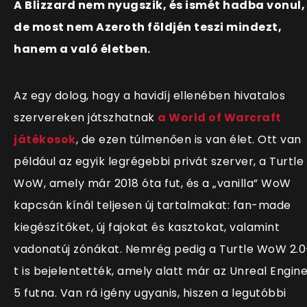
A Blizzard nem nyugszik, és ismét hadba vonul,
de most nem Azeroth földjén teszi mindezt,
hanem a való életben.
Az egy dolog, hogy a havidíj ellenében hivatalos
szervereken játszhatnak
a World of Warcraft
játékosok
, de ezen túlmenően is van élet. Ott van
például az egyik legrégebbi privát szerver, a Turtle
WoW, amely már 2018 óta fut, és a „vanilla” WoW
kapcsán kínál teljesen új tartalmakat: fan-made
kiegészítőket, új fajokat és kasztokat, valamint
vadonatúj zónákat. Nemrég pedig a Turtle WoW 2.0
t is bejelentették, amely alatt már az Unreal Engin
5 futna. Van rá igény ugyanis, hiszen a legutóbbi