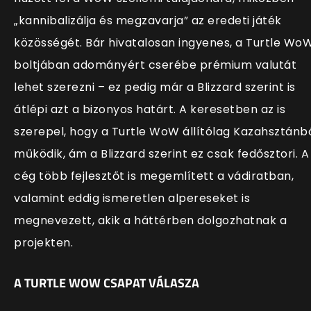
„kannibalizálja és megzavarja” az eredeti játék
közösségét. Bár hivatalosan ingyenes, a Turtle Wo
boltjában adományért cserébe prémium valutát
lehet szerezni – ez pedig már a Blizzard szerint is
átlépi azt a bizonyos határt. A keresetben az is
szerepel, hogy a Turtle WoW állítólag Kazahsztánb
működik, ám a Blizzard szerint ez csak fedősztori. A
cég több fejlesztőt is megemlített a vádiratban,
valamint eddig ismeretlen alpereseket is
megnevezett, akik a háttérben dolgozhatnak a
projekten.
A TURTLE WOW CSAPAT VÁLASZA