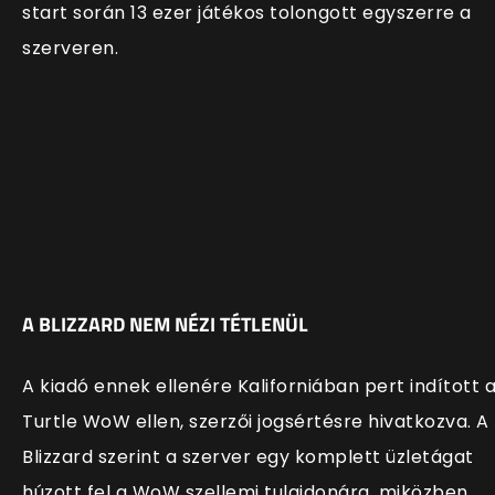
start során 13 ezer játékos tolongott egyszerre a
szerveren.
A BLIZZARD NEM NÉZI TÉTLENÜL
A kiadó ennek ellenére Kaliforniában pert indított 
Turtle WoW ellen, szerzői jogsértésre hivatkozva. A
Blizzard szerint a szerver egy komplett üzletágat
húzott fel a WoW szellemi tulajdonára, miközben