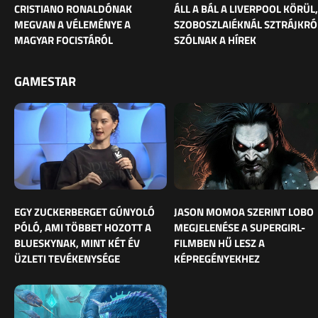
CRISTIANO RONALDÓNAK
ÁLL A BÁL A LIVERPOOL KÖRÜL,
MEGVAN A VÉLEMÉNYE A
SZOBOSZLAIÉKNÁL SZTRÁJKRÓ
MAGYAR FOCISTÁRÓL
SZÓLNAK A HÍREK
GAMESTAR
EGY ZUCKERBERGET GÚNYOLÓ
JASON MOMOA SZERINT LOBO
PÓLÓ, AMI TÖBBET HOZOTT A
MEGJELENÉSE A SUPERGIRL-
BLUESKYNAK, MINT KÉT ÉV
FILMBEN HŰ LESZ A
ÜZLETI TEVÉKENYSÉGE
KÉPREGÉNYEKHEZ