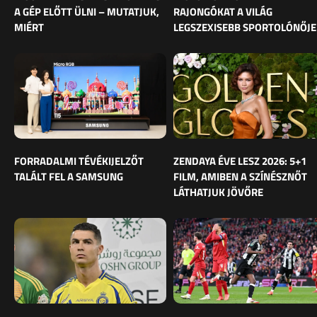
A GÉP ELŐTT ÜLNI – MUTATJUK,
RAJONGÓKAT A VILÁG
MIÉRT
LEGSZEXISEBB SPORTOLÓNŐJE
FORRADALMI TÉVÉKIJELZŐT
ZENDAYA ÉVE LESZ 2026: 5+1
TALÁLT FEL A SAMSUNG
FILM, AMIBEN A SZÍNÉSZNŐT
LÁTHATJUK JÖVŐRE