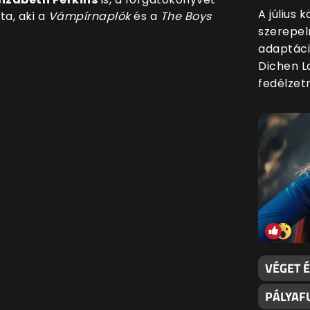
A július 
ta, aki a
Vámpírnaplók
és a
The Boys
szerepel
adaptáci
Dichen L
fedélzetr
VÉGET É
PÁLYAFU