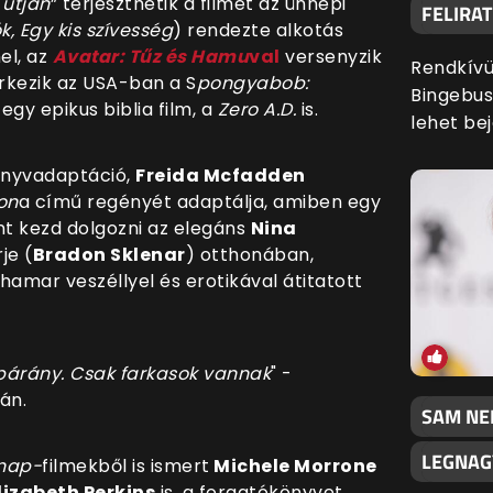
útján
” terjeszthetik a filmet az ünnepi
FELIRA
k, Egy kis szívesség
) rendezte alkotás
el, az
Avatar: Tűz és Hamu
val
versenyzik
Rendkívül
rkezik az USA-ban a S
pongyabob:
Bingebust
gy epikus biblia film, a
Zero A.D.
is.
lehet bej
nyvadaptáció,
Freida Mcfadden
on
a című regényét adaptálja, amiben egy
t kezd dolgozni az elegáns
Nina
je (
Bradon Sklenar
) otthonában,
hamar veszéllyel és erotikával átitatott
 bárány. Csak farkasok vannak
" -
lán.
SAM NEI
LEGNAG
nap-
filmekből is ismert
Michele Morrone
lizabeth Perkins
is, a forgatókönyvet