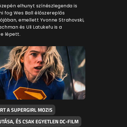
közepén elhunyt színészlegenda is
ni fog Wes Ball élőszereplős
ójában, emellett Yvonne Strahovski,
achman és Uli Latukefu is a
e lépett.
RT A SUPERGIRL MOZIS
TÁSA, ÉS CSAK EGYETLEN DC-FILM