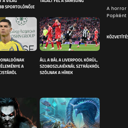
 A VILÁG
TALÁLT FEL A SAMSUNG
BB SPORTOLÓNŐJE
A horror
Popként 
KÖZVETÍTÉ
 RONALDÓNAK
ÁLL A BÁL A LIVERPOOL KÖRÜL,
VÉLEMÉNYE A
SZOBOSZLAIÉKNÁL SZTRÁJKRÓL
CISTÁRÓL
SZÓLNAK A HÍREK