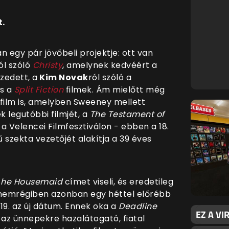
t.
n egy pár jövőbeli projektje: ott van
ól szóló
Christy
, amelynek kedvéért a
zedett, a
Kim Novak
ról szóló a
s a
Split Fiction
filmek. Ám mielőtt még
 film is, amelyben Sweeney mellett
ek legutóbbi filmjét, a
The Testament of
 Velencei Filmfesztiválon - ebben a 18.
szekta vezetőjét alakítja a 39 éves
T
he Housemaid
címet viseli, és eredetileg
nemrégiben azonban egy héttel előrébb
19. az új dátum. Ennek oka a
Deadline
EZ A VI
 az ünnepekre hazalátogató, fiatal