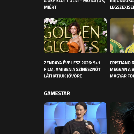
A GÉP ELŐTT ÜLNI – MUTATJUK,
RAJONGÓKAT
MIÉRT
LEGSZEXISE
ZENDAYA ÉVE LESZ 2026: 5+1
CRISTIANO
FILM, AMIBEN A SZÍNÉSZNŐT
MEGVAN A 
LÁTHATJUK JÖVŐRE
MAGYAR FO
GAMESTAR