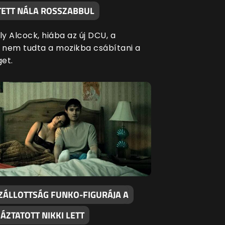
ÍTETT NÁLA ROSSZABBUL
ly Alcock, hiába az új DCU, a
l nem tudta a mozikba csábítani a
get.
ZÁLLOTTSÁG FUNKO-FIGURÁJA A
ÁZTATOTT NIKKI LETT