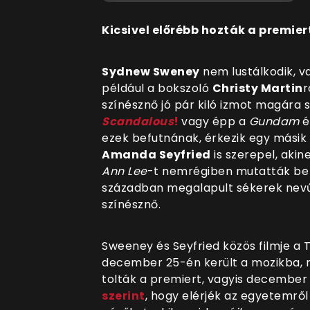
Kicsivel előrébb hozták a premier
Sydnew Sweney
nem lustálkodik, va
például a bokszoló
Christy Martin
r
színésznő jó pár kiló izmot magára s
Scandalous
!
vagy épp a
Gundam
é
ezek befutnának, érkezik egy másik
Amanda Seyfried
is szerepel, akin
Ann Lee
-t nemrégiben mutatták be a
században megalapult sékerek nevű 
színésznő.
Sweeney és Seyfried közös filmje a 
december 25-én került a mozikba, 
tolták a premiert, vagyis december 
szerint
, hogy elérjék az egyetemről