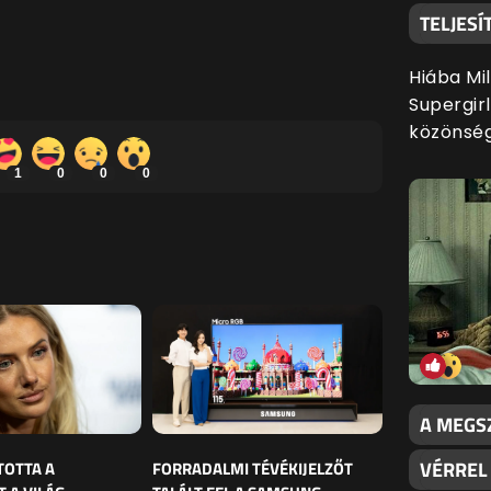
TELJES
Hiába Mil
Supergir
közönsé
1
0
0
0
A MEGS
VÉRREL 
TOTTA A
FORRADALMI TÉVÉKIJELZŐT