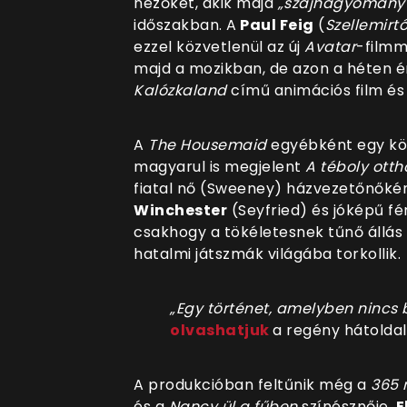
nézőket, akik majd
„szájhagyomány 
időszakban. A
Paul Feig
(
Szellemirtó
ezzel közvetlenül az új
Avatar
-filmm
majd a mozikban, de azon a héten é
Kalózkaland
című animációs film és e
A
The Housemaid
egyébként egy kö
magyarul is megjelent
A téboly otth
fiatal nő (Sweeney) házvezetőnőkén
Winchester
(Seyfried) és jóképű fér
csakhogy a tökéletesnek tűnő állás 
hatalmi játszmák világába torkollik.
„Egy történet, amelyben nincs
olvashatjuk
a regény hátolda
A produkcióban feltűnik még a
365 
és a
Nancy ül a fűben
színésznője,
E