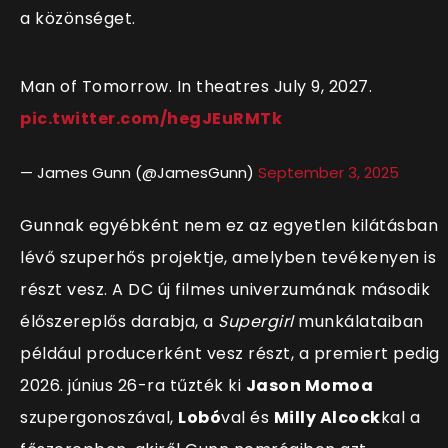
a közönséget.
Man of Tomorrow. In theatres July 9, 2027.
pic.twitter.com/hegJEuRMTk
— James Gunn (@JamesGunn)
September 3, 2025
Gunnak egyébként nem ez az egyetlen kilátásban
lévő szuperhős projektje, amelyben tevékenyen is
részt vesz. A DC új filmes univerzumának második
élőszereplős darabja, a
Supergirl
munkálataiban
például producerként vesz részt, a premiert pedig
2026. június 26-ra tűzték ki
Jason Momoa
szupergonoszával,
Lobó
val és
Milly Alcock
kal a