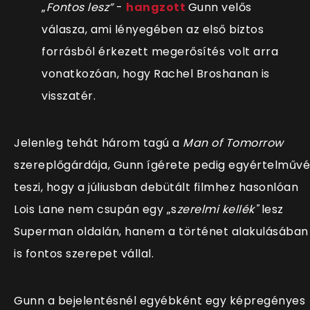
„
Fontos lesz”
-
hangzott
Gunn velős
válasza, ami lényegében az első biztos
forrásból érkezett megerősítés volt arra
vonatkozóan, hogy Rachel Broshanan is
visszatér.
Jelenleg tehát három tagú a
Man of Tomorrow
szereplőgárdája, Gunn ígérete pedig egyértelművé
teszi, hogy a júliusban debütált filmhez hasonlóan
Lois Lane nem csupán egy
„
s
zerelmi kellék"
lesz
Superman oldalán, hanem a történet alakulásában
is fontos szerepet vállal.
Gunn a bejelentésnél egyébként egy képregényes