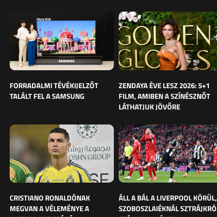
FORRADALMI TÉVÉKIJELZŐT
ZENDAYA ÉVE LESZ 2026: 5+1
TALÁLT FEL A SAMSUNG
FILM, AMIBEN A SZÍNÉSZNŐT
LÁTHATJUK JÖVŐRE
CRISTIANO RONALDÓNAK
ÁLL A BÁL A LIVERPOOL KÖRÜL,
MEGVAN A VÉLEMÉNYE A
SZOBOSZLAIÉKNÁL SZTRÁJKRÓ