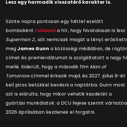
Lesz egy harmadik visszatérő karakter is.
Szinte napra pontosan egy héttel ezelőtt
bombaként
robbant
a hír, hogy hivatalosan is lesz
Superman 2.,
sőt nemcsak magát a tényt erősített
meg
James Gunn
a közösségi médiában, de rögtö
címet és premierdátumot is szolgáltatott a nagy hí
mellé. Kiderült, hogy a második film
Man of
Tomorrow
címmel érkezik majd, és 2027. július 9-ét
kell piros betűkkel bevésni a naptárba. Gunn most
azt is elárulta, hogy mikor vehetik kezdetét a
gyártási munkálatok: a DCU fejese szerint várható
2026 áprilisában kezdenek el forgatni.