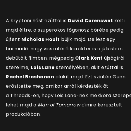
A kryptoni hőst ezúttal is
David Corenswet
kelti
majd éltre, a szuperokos főgonosz bőrébe pedig
újfent
Nicholas Hoult
bújik majd. De lesz egy
harmadik nagy visszatérő karakter is a júliusban
debütált filmben, mégpedig
Clark Kent
újságírói
szerelme,
Lois Lane
személyében, akit ezúttal is
Rachel Broshanan
alakít majd. Ezt szintén Gunn
erősítette meg, amikor arról kérdezték őt
a Threads-en, hogy Lois Lane-nek mekkora szerep
lehet majd a
Man of Tomorrow
címre keresztelt
produkcióban.