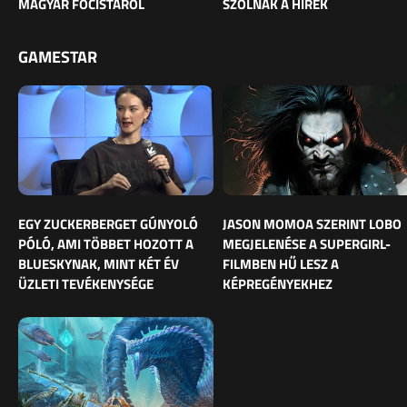
MAGYAR FOCISTÁRÓL
SZÓLNAK A HÍREK
GAMESTAR
EGY ZUCKERBERGET GÚNYOLÓ
JASON MOMOA SZERINT LOBO
PÓLÓ, AMI TÖBBET HOZOTT A
MEGJELENÉSE A SUPERGIRL-
BLUESKYNAK, MINT KÉT ÉV
FILMBEN HŰ LESZ A
ÜZLETI TEVÉKENYSÉGE
KÉPREGÉNYEKHEZ