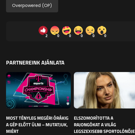
Overpowered (OP)
2
0
0
0
0
0
PARTNEREINK AJÁNLATA
MOST TÉNYLEG MEGÉRI ÓRÁKIG
ELSZOMORÍTOTTA A
A GÉP ELŐTT ÜLNI – MUTATJUK,
RAJONGÓKAT A VILÁG
MIÉRT
LEGSZEXISEBB SPORTOLÓNŐJE