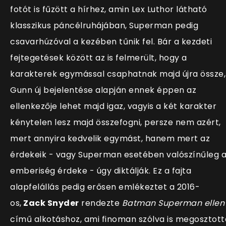
fotót is fűzött a hírhez, amin Lex Luthor látható
klasszikus páncélruhájában, Superman pedig
csavarhúzóval a kezében tűnik fel. Bár a kezdeti
fejtegetések között az is felmerült, hogy a
karakterek egymással csaphatnak majd újra össze,
Gunn új bejelentése alapján ennek éppen az
ellenkezője lehet majd igaz, vagyis a két karakter
kénytelen lesz majd összefogni, persze nem azért,
mert annyira kedvelik egymást, hanem mert az
érdekeik - vagy Superman esetében valószínűleg 
emberiség érdeke - úgy diktálják. Ez a fajta
alapfelállás pedig erősen emlékeztet a 2016-
os,
Zack Snyder
rendezte
Batman Superman ellen
című alkotáshoz, ami finoman szólva is megosztott