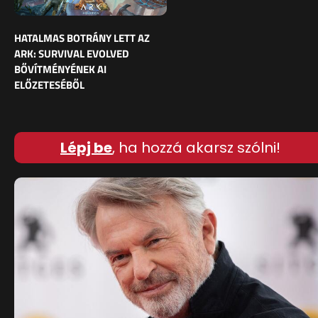
HATALMAS BOTRÁNY LETT AZ
ARK: SURVIVAL EVOLVED
BŐVÍTMÉNYÉNEK AI
ELŐZETESÉBŐL
Lépj be
, ha hozzá akarsz szólni!