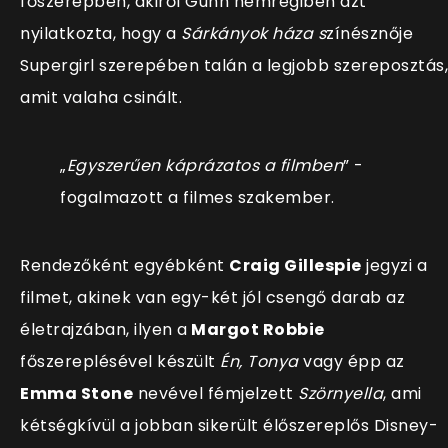
főszerepben, akiről Gunn nemrégiben azt
nyilatkozta, hogy a
Sárkányok háza s
zínésznője
Supergirl szerepében talán a legjobb szereposztás,
amit valaha csinált.
„
Egyszerűen káprázatos a filmben
” -
fogalmazott a filmes szakember.
Rendezőként egyébként
Craig Gillespie
jegyzi a
filmet, akinek van egy-két jól csengő darab az
életrajzában, ilyen a
Margot Robbie
főszereplésével készült
Én, Tonya
vagy épp az
Emma Stone
nevével fémjelzett
Szörnyella
, ami
kétségkívül a jobban sikerült élőszereplős Disney-