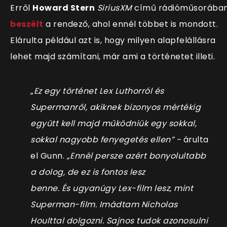
Erről
Howard Stern
SiriusXM
című rádióműsorába
beszélt
a rendező, ahol ennél többet is mondott.
Elárulta például azt is, hogy milyen alapfelállásra
lehet majd számítani, már ami a történetet illeti.
„
Ez egy történet Lex Luthorról és
Supermanről, akiknek bizonyos mértékig
együtt kell majd működniük egy sokkal,
sokkal nagyobb fenyegetés ellen” -
árulta
el Gunn.
„Ennél persze azért bonyolultabb
a dolog, de ez is fontos lesz
benne. És ugyanúgy Lex-film lesz, mint
Superman-film. Imádtam Nicholas
Houlttal dolgozni. Sajnos tudok azonosulni