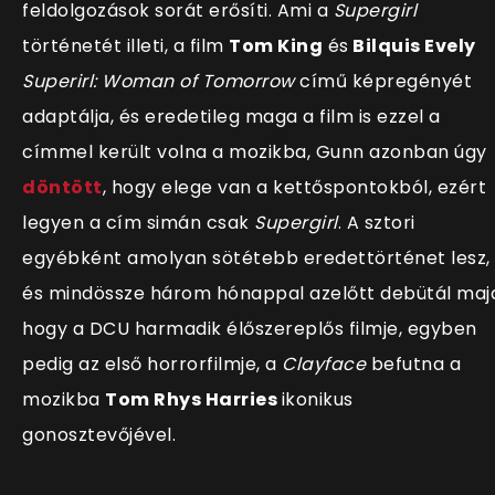
feldolgozások sorát erősíti. Ami a
Supergirl
történetét illeti, a film
Tom King
és
Bilquis Evely
Superirl: Woman of Tomorrow
című képregényét
adaptálja, és eredetileg maga a film is ezzel a
címmel került volna a mozikba, Gunn azonban úgy
döntött
, hogy elege van a kettőspontokból, ezért
legyen a cím simán csak
Supergirl
. A sztori
egyébként amolyan sötétebb eredettörténet lesz,
és mindössze három hónappal azelőtt debütál maj
hogy a DCU harmadik élőszereplős filmje, egyben
pedig az első horrorfilmje, a
Clayface
befutna a
mozikba
Tom Rhys Harries
ikonikus
gonosztevőjével.