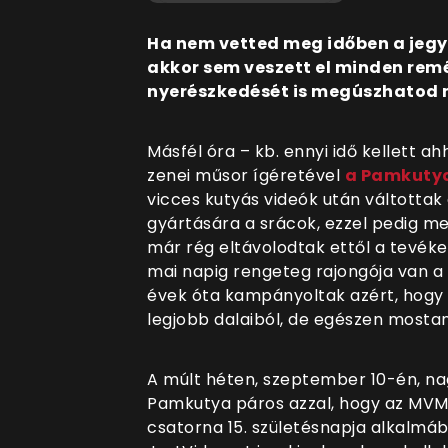
Ha nem vetted meg időben a jeg
akkor sem veszett el minden remé
nyerészkedését is megúszhatod 
Másfél óra – kb. ennyi idő kellett
zenei műsor ígéretével
a Pamkuty
vicces kutyás videók után váltottak
gyártására a srácok, ezzel pedig m
már rég eltávolodtak ettől a tevéken
mai napig rengeteg rajongója van a 
évek óta kampányoltak azért, hogy
legjobb dalaiból, de egészen mostaná
A múlt héten, szeptember 10-én, na
Pamkutya páros azzal, hogy az MV
csatorna 15. születésnapja alkalm