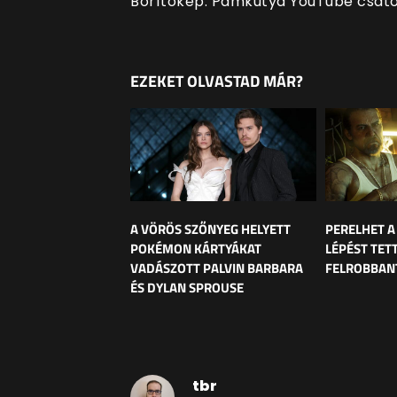
Borítókép: Pamkutya YouTube csat
EZEKET OLVASTAD MÁR?
A VÖRÖS SZŐNYEG HELYETT
PERELHET A
POKÉMON KÁRTYÁKAT
LÉPÉST TET
VADÁSZOTT PALVIN BARBARA
FELROBBANT
ÉS DYLAN SPROUSE
tbr