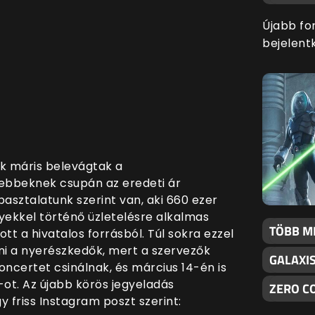
Újabb fo
bejelentk
k máris belevágtak a
ebbeknek csupán az eredeti ár
apasztalatunk szerint van, aki 660 ezer
yekkel történő üzletelésre alkalmas
TÖBB M
tt a hivatalos forrásból. Túl sokra ezzel
 a nyerészkedők, mert a szervezők
GALAXI
oncertet csinálnak, és március 14-én is
t. Az újabb körös jegyeladás
ZERO C
 friss Instagram poszt szerint: