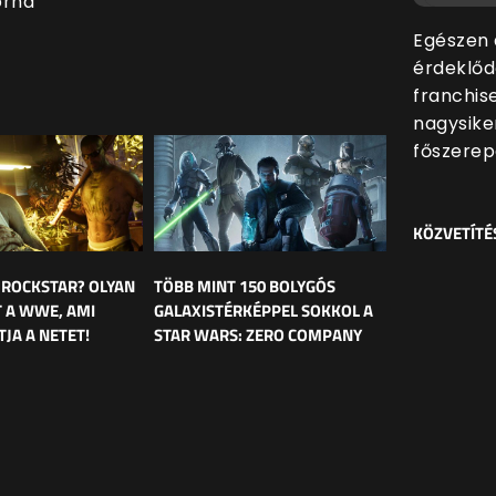
orna
Egészen 
érdeklőd
franchis
nagysike
főszerep
KÖZVETÍTÉ
 ROCKSTAR? OLYAN
TÖBB MINT 150 BOLYGÓS
T A WWE, AMI
GALAXISTÉRKÉPPEL SOKKOL A
JA A NETET!
STAR WARS: ZERO COMPANY