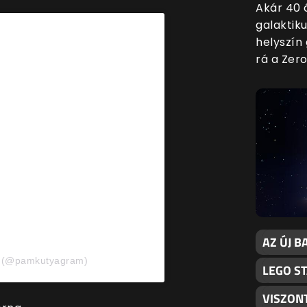
Akár 40 
galaktiku
helyszín
rá a Zer
AZ ÚJ 
a (@pamkutyagram)
LEGO S
VISZON