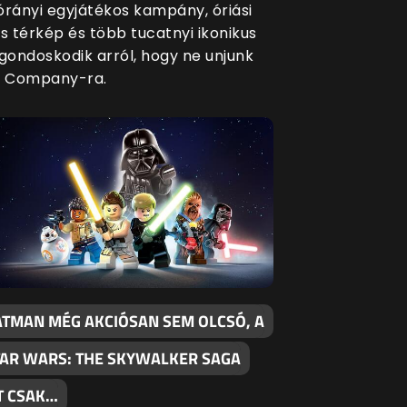
órányi egyjátékos kampány, óriási
s térkép és több tucatnyi ikonikus
 gondoskodik arról, hogy ne unjunk
o Company-ra.
BATMAN MÉG AKCIÓSAN SEM OLCSÓ, A
TAR WARS: THE SKYWALKER SAGA
T CSAK…