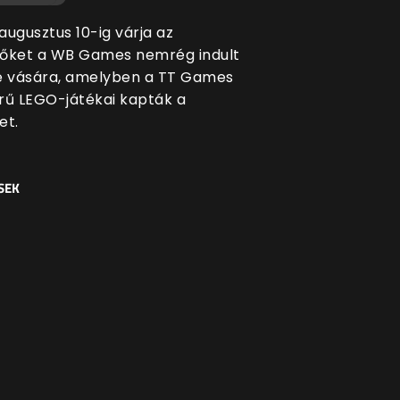
augusztus 10-ig várja az
őket a WB Games nemrég indult
e vására, amelyben a TT Games
rű LEGO-játékai kapták a
et.
SEK