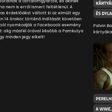
aborálnak a tartalomgyártók, és akinek
KÁRTYÁ
a nem is erről ismert feltétlenül. A
as érdeklődést váltott ki az elmúlt egy
ÉS DYL
n 14 órakor történő indítását követően
énból nyomkodják a Faceboook esemény
Palvin B
: alig másfél órával később a Pamkutya
kártyáka
gy minden jegy elkelt!
PERELHE
A WWE,