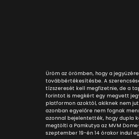
Üröm az örömben, hogy a jegyüzére
továbbértékesítésbe. A szerencsés
tízszeresét kell megfizetnie, de a t
forintot is megkért egy megvett jeg
platformon azoktól, akiknek nem juto
azonban egyelőre nem fognak menni
azonnal bejelentették, hogy dupla k
megtölti a Pamkutya az MVM Dome-o
szeptember 19-én 14 órakor indul egy