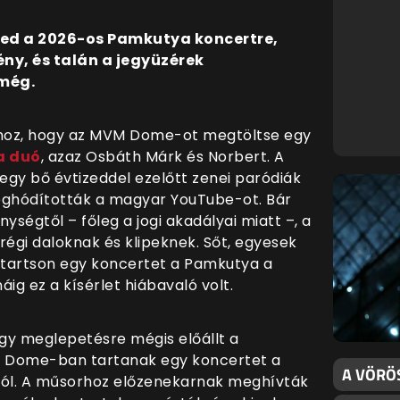
yed a 2026-os Pamkutya koncertre,
ny, és talán a jegyüzérek
még.
 ahhoz, hogy az MVM Dome-ot megtöltse egy
a duó
, azaz Osbáth Márk és Norbert. A
 egy bő évtizeddel ezelőtt zenei paródiák
eghódították a magyar YouTube-ot. Bár
ységtől – főleg a jogi akadályai miatt –, a
régi daloknak és klipeknek. Sőt, egyesek
 tartson egy koncertet a Pamkutya a
ig ez a kísérlet hiábavaló volt.
gy meglepetésre mégis előállt a
M Dome-ban tartanak egy koncertet a
A VÖRÖ
ából. A műsorhoz előzenekarnak meghívták