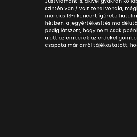
JustVidmant is, akivel gyakran koll
szintén van / volt zenei vonala, mégh
március 13-i koncert ígérete hatalm
hétben, a jegyértékesítés ma délutá
pedig látszott, hogy nem csak po
alatt az emberek az érdekel gombot
csapata már arról tájékoztatott, ho