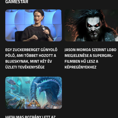
GAMESTAR
EGY ZUCKERBERGET GÚNYOLÓ
JASON MOMOA SZERINT LOBO
PÓLÓ, AMI TÖBBET HOZOTT A
MEGJELENÉSE A SUPERGIRL-
BLUESKYNAK, MINT KÉT ÉV
FILMBEN HŰ LESZ A
ÜZLETI TEVÉKENYSÉGE
KÉPREGÉNYEKHEZ
HATALMAS BOTRÁNY LETT AZ