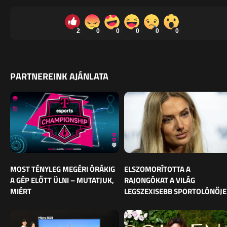
2
0
0
0
0
0
PARTNEREINK AJÁNLATA
MOST TÉNYLEG MEGÉRI ÓRÁKIG
ELSZOMORÍTOTTA A
A GÉP ELŐTT ÜLNI – MUTATJUK,
RAJONGÓKAT A VILÁG
MIÉRT
LEGSZEXISEBB SPORTOLÓNŐJE