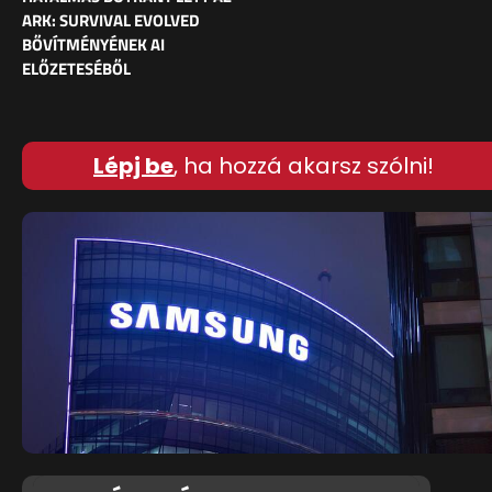
ARK: SURVIVAL EVOLVED
BŐVÍTMÉNYÉNEK AI
ELŐZETESÉBŐL
Lépj be
, ha hozzá akarsz szólni!