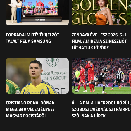
FORRADALMI TÉVÉKIJELZŐT
ZENDAYA ÉVE LESZ 2026: 5+1
TALÁLT FEL A SAMSUNG
FILM, AMIBEN A SZÍNÉSZNŐT
LÁTHATJUK JÖVŐRE
CRISTIANO RONALDÓNAK
ÁLL A BÁL A LIVERPOOL KÖRÜL,
MEGVAN A VÉLEMÉNYE A
SZOBOSZLAIÉKNÁL SZTRÁJKRÓ
MAGYAR FOCISTÁRÓL
SZÓLNAK A HÍREK