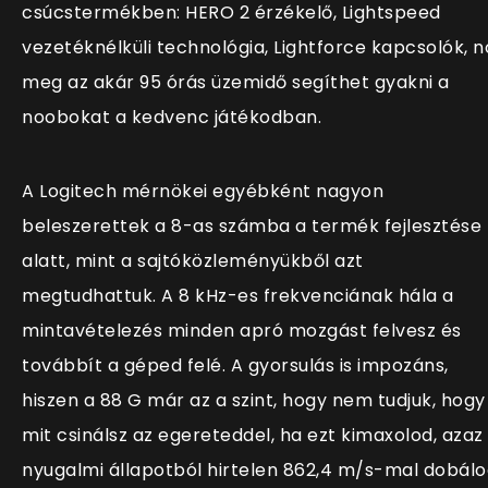
csúcstermékben: HERO 2 érzékelő, Lightspeed
vezetéknélküli technológia, Lightforce kapcsolók, n
meg az akár 95 órás üzemidő segíthet gyakni a
noobokat a kedvenc játékodban.
A Logitech mérnökei egyébként nagyon
beleszerettek a 8-as számba a termék fejlesztése
alatt, mint a sajtóközleményükből azt
megtudhattuk. A 8 kHz-es frekvenciának hála a
mintavételezés minden apró mozgást felvesz és
továbbít a géped felé. A gyorsulás is impozáns,
hiszen a 88 G már az a szint, hogy nem tudjuk, hogy
mit csinálsz az egereteddel, ha ezt kimaxolod, azaz
nyugalmi állapotból hirtelen 862,4 m/s-mal dobál