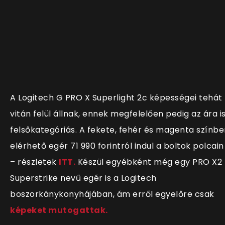
A Logitech G PRO X Superlight 2c képességei tehát
vitán felül állnak, ennek megfelelően pedig az ára i
felsőkategóriás. A fekete, fehér és magenta színbe
elérhető egér 71 990 forintról indul a boltok polcain
– részletek
ITT.
Készül egyébként még egy PRO X2
Superstrike nevű egér is a Logitech
boszorkánykonyhájában, ám erről egyelőre csak
képeket mutogattak.