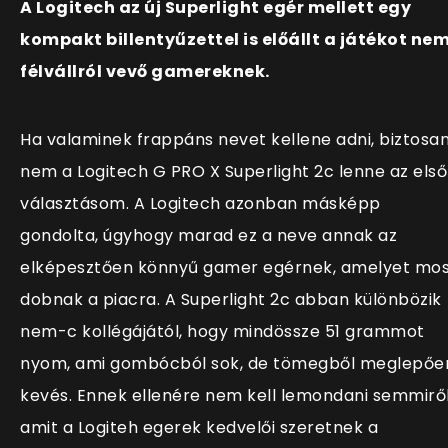
A Logitech az új Superlight egér mellett egy
kompakt billentyűzettel is előállt a játékot ne
félvállról vevő gamereknek.
Ha valaminek frappáns nevet kellene adni, biztosa
nem a Logitech G PRO X Superlight 2c lenne az első
választásom. A Logitech azonban másképp
gondolta, úgyhogy marad ez a neve annak az
elképesztően könnyű gamer egérnek, amelyet mo
dobnak a piacra. A Superlight 2c abban különbözik
nem-c kollégájától, hogy mindössze 51 grammot
nyom, ami gombócból sok, de tömegből meglepőe
kevés. Ennek ellenére nem kell lemondani semmiről
amit a Logiteh egerek kedvelői szeretnek a