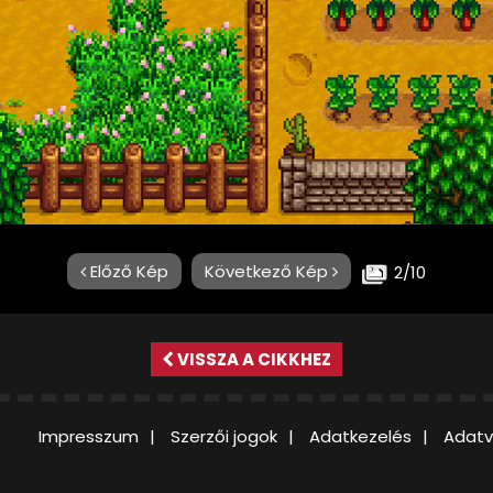
Előző Kép
Következő Kép
2/10
VISSZA A CIKKHEZ
Impresszum
Szerzői jogok
Adatkezelés
Adatv