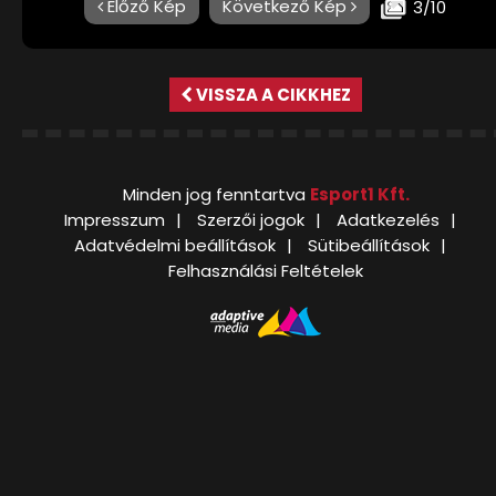
Előző Kép
Következő Kép
3/10
VISSZA A CIKKHEZ
Minden jog fenntartva
Esport1 Kft.
Impresszum
Szerzői jogok
Adatkezelés
Adatvédelmi beállítások
Sütibeállítások
Felhasználási Feltételek