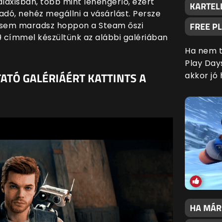
laxisban, több mint lehengerlő, ezért
KARTELL
iadó, nehéz megállni a vásárlást. Persze
r sem maradsz hoppon a Steam őszi
FREE P
9 címmel készültünk az alábbi galériában
Ha nem t
Play Day
ATÓ GALÉRIÁÉRT KATTINTS A
akkor jó 
HA MÁR