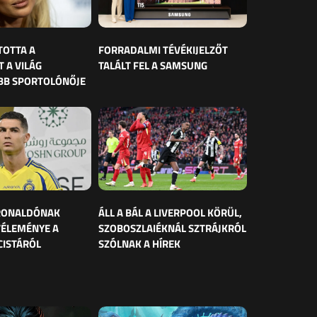
TOTTA A
FORRADALMI TÉVÉKIJELZŐT
 A VILÁG
TALÁLT FEL A SAMSUNG
BB SPORTOLÓNŐJE
 RONALDÓNAK
ÁLL A BÁL A LIVERPOOL KÖRÜL,
VÉLEMÉNYE A
SZOBOSZLAIÉKNÁL SZTRÁJKRÓL
CISTÁRÓL
SZÓLNAK A HÍREK