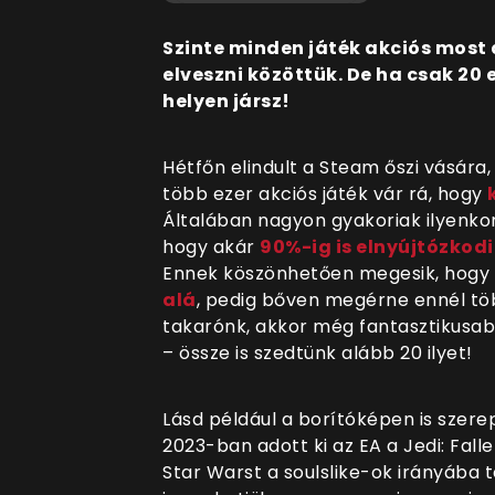
Szinte minden játék akciós most
elveszni közöttük. De ha csak 20 
helyen jársz!
Hétfőn elindult a Steam őszi vására
több ezer akciós játék vár rá, hogy
Általában nagyon gyakoriak ilyenko
hogy akár
90%-ig is elnyújtózkodi
Ennek köszönhetően megesik, hogy 
alá
, pedig bőven megérne ennél több
takarónk, akkor még fantasztikusa
– össze is szedtünk alább 20 ilyet!
Lásd például a borítóképen is szerep
2023-ban adott ki az EA a Jedi: Fall
Star Warst a soulslike-ok irányába t