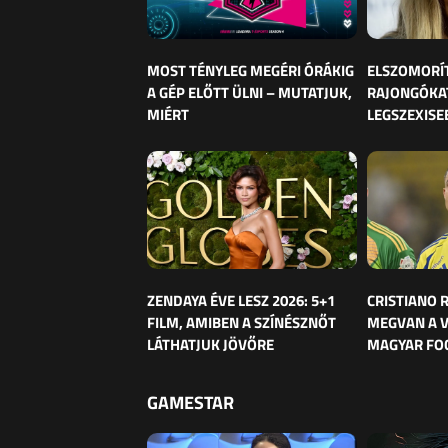
MOST TÉNYLEG MEGÉRI ÓRÁKIG
ELSZOMORÍ
A GÉP ELŐTT ÜLNI – MUTATJUK,
RAJONGÓKAT
MIÉRT
LEGSZEXISE
ZENDAYA ÉVE LESZ 2026: 5+1
CRISTIANO
FILM, AMIBEN A SZÍNÉSZNŐT
MEGVAN A 
LÁTHATJUK JÖVŐRE
MAGYAR FO
GAMESTAR