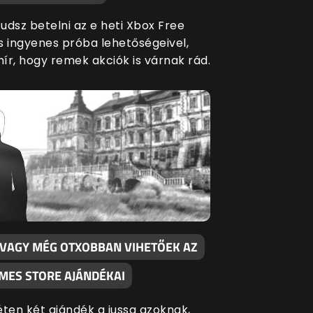
udsz betelni az e heti Xbox Free
s ingyenes próba lehetőségeivel,
hír, hogy remek akciók is várnak rád.
 VAGY MÉG OTXOBBAN VIHETŐEK AZ
AMES STORE AJÁNDÉKAI
éten két ajándék a jussa azoknak,