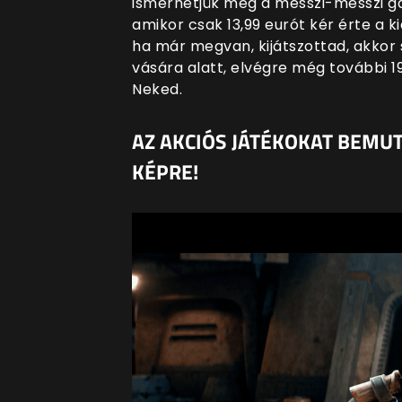
ismerhetjük meg a messzi-messzi ga
amikor csak 13,99 eurót kér érte a k
ha már megvan, kijátszottad, akko
vására alatt, elvégre még további 1
Neked.
AZ AKCIÓS JÁTÉKOKAT BEMUT
KÉPRE!