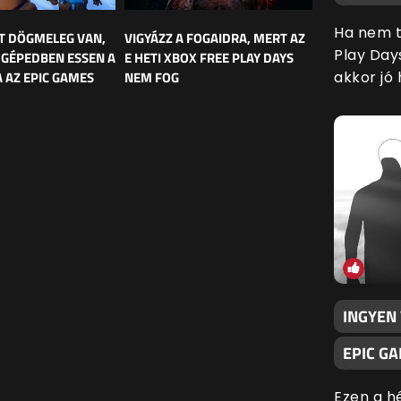
Ha nem t
T DÖGMELEG VAN,
VIGYÁZZ A FOGAIDRA, MERT AZ
Play Day
 GÉPEDBEN ESSEN A
E HETI XBOX FREE PLAY DAYS
 AZ EPIC GAMES
NEM FOG
akkor jó 
INGYEN
EPIC G
Ezen a h