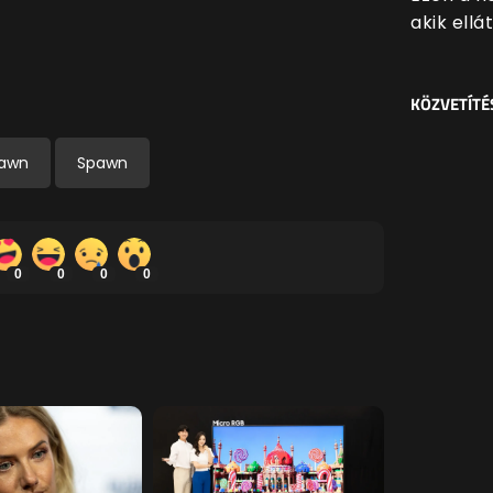
akik ell
KÖZVETÍTÉ
awn
Spawn
0
0
0
0