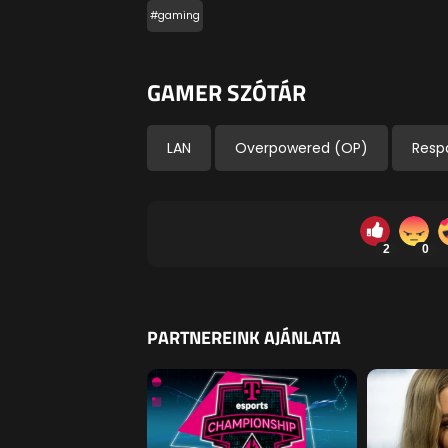
#gaming
GAMER SZÓTÁR
LAN
Overpowered (OP)
Resp
2
0
PARTNEREINK AJÁNLATA