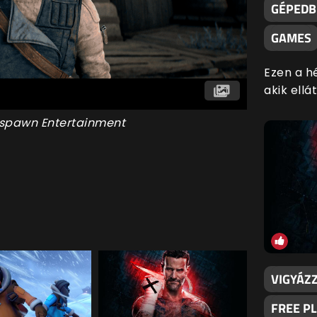
GÉPEDBE
GAMES
Ezen a h
akik ell
espawn Entertainment
VIGYÁZZ
FREE P