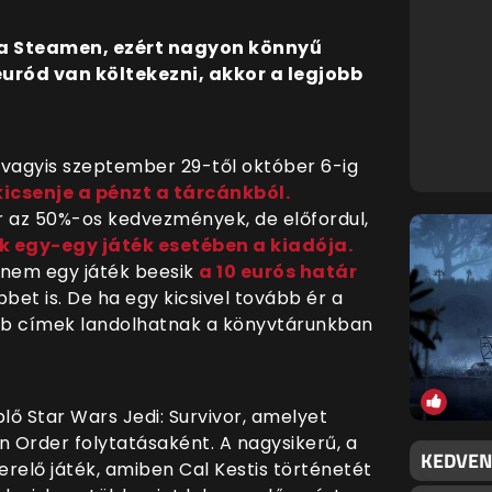
 a Steamen, ezért nagyon könnyű
euród van költekezni, akkor a legjobb
, vagyis szeptember 29-től október 6-ig
kicsenje a pénzt a tárcánkból.
r az 50%-os kedvezmények, de előfordul,
k egy-egy játék esetében a kiadója.
nem egy játék beesik
a 10 eurós határ
et is. De ha egy kicsivel tovább ér a
bb címek landolhatnak a könyvtárunkban
lő Star Wars Jedi: Survivor, amelyet
en Order folytatásaként. A nagysikerű, a
KEDVEN
erelő játék, amiben Cal Kestis történetét