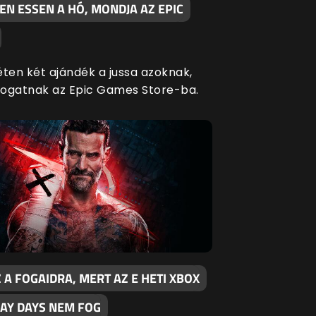
N ESSEN A HÓ, MONDJA AZ EPIC
éten két ajándék a jussa azoknak,
átogatnak az Epic Games Store-ba.
 A FOGAIDRA, MERT AZ E HETI XBOX
LAY DAYS NEM FOG