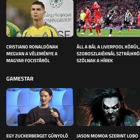
CRISTIANO RONALDÓNAK
ÁLL A BÁL A LIVERPOOL KÖRÜL,
MEGVAN A VÉLEMÉNYE A
SZOBOSZLAIÉKNÁL SZTRÁJKRÓ
MAGYAR FOCISTÁRÓL
SZÓLNAK A HÍREK
GAMESTAR
EGY ZUCKERBERGET GÚNYOLÓ
JASON MOMOA SZERINT LOBO