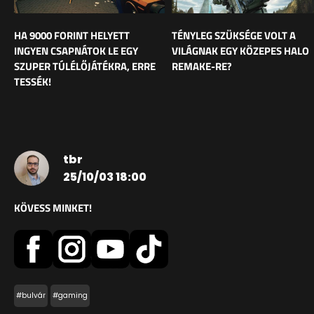
HA 9000 FORINT HELYETT
TÉNYLEG SZÜKSÉGE VOLT A
INGYEN CSAPNÁTOK LE EGY
VILÁGNAK EGY KÖZEPES HALO
SZUPER TÚLÉLŐJÁTÉKRA, ERRE
REMAKE-RE?
TESSÉK!
tbr
25/10/03 18:00
KÖVESS MINKET!
#bulvár
#gaming