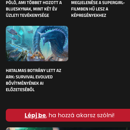
PÓLÓ, AMI TÖBBET HOZOTT A
MEGJELENÉSE A SUPERGIRL-
BLUESKYNAK, MINT KÉT ÉV
FILMBEN HŰ LESZ A
ÜZLETI TEVÉKENYSÉGE
KÉPREGÉNYEKHEZ
HATALMAS BOTRÁNY LETT AZ
ARK: SURVIVAL EVOLVED
BŐVÍTMÉNYÉNEK AI
ELŐZETESÉBŐL
Lépj be
, ha hozzá akarsz szólni!