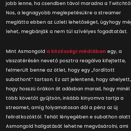
jobb lenne, ha csendben távol maradna a Twitchtől
Nos, a legnagyobb meglepetésükre a streamer
meglátta ebben az üzleti lehetőséget, úgyhogy mé
lehet, megbánják a nem túl szívélyes fogadtatást.
Mint Asmongold
a közösségi médiában
egy, a
visszatérésén nevető posztra reagálva kifejtette,
felmerült benne az ötlet, hogy egy „fordított
subathont” tartson. Ez azt jelentené, hogy ahelyett,
hogy hosszú órákon át adásban marad, hogy minél
több követőt gyűjtsön, inkább kinyomva tartja a
streamet, amíg folyamatosan dől a pénz az új
feliratkozóktól. Tehát lényegében e subathon alatt
Asmongold hallgatását lehetne megvásárolni, ami