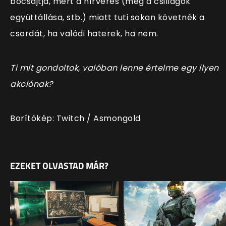
bocsájtja, mert a hírverés (meg a csillagok
együttállása, stb.) miatt tuti sokan követnék a
csordát, ha valódi haterek, ha nem.
Ti mit gondoltok, valóban lenne értelme egy ilyen
akciónak?
Borítókép: Twitch / Asmongold
EZEKET OLVASTAD MÁR?