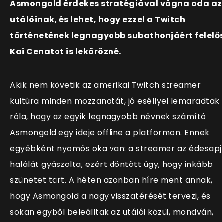
Asmongold érdekes stratégiával vágna oda az
utálóinak, és lehet, hogy ezzel a Twitch
történetének legnagyobb subathonjáért felelő
Kai Cenatot is lekörözné.
Akik nem követik az amerikai Twitch streamer
kultúra minden mozzanatát, jó eséllyel lemaradtak
róla, hogy az egyik legnagyobb névnek számító
Asmongold egy ideje offline a platformon. Ennek
egyébként nyomós oka van: a streamer az édesapj
halálát gyászolta, ezért döntött úgy, hogy inkább
szünetet tart. A héten azonban híre ment annak,
hogy Asmongold a nagy visszatérését tervezi, és
sokan egyből beleálltak az utálói közül, mondván,