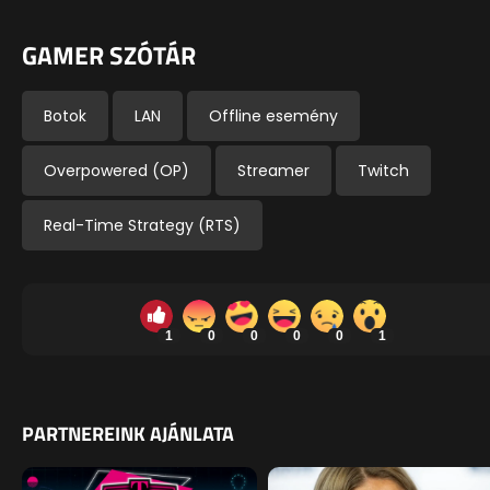
GAMER SZÓTÁR
Botok
LAN
Offline esemény
Overpowered (OP)
Streamer
Twitch
Real-Time Strategy (RTS)
1
0
0
0
0
1
PARTNEREINK AJÁNLATA