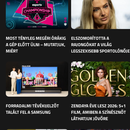
MOST TÉNYLEG MEGÉRI ÓRÁKIG
ELSZOMORÍTOTTA A
A GÉP ELŐTT ÜLNI – MUTATJUK,
RAJONGÓKAT A VILÁG
MIÉRT
LEGSZEXISEBB SPORTOLÓNŐJE
FORRADALMI TÉVÉKIJELZŐT
ZENDAYA ÉVE LESZ 2026: 5+1
TALÁLT FEL A SAMSUNG
FILM, AMIBEN A SZÍNÉSZNŐT
LÁTHATJUK JÖVŐRE