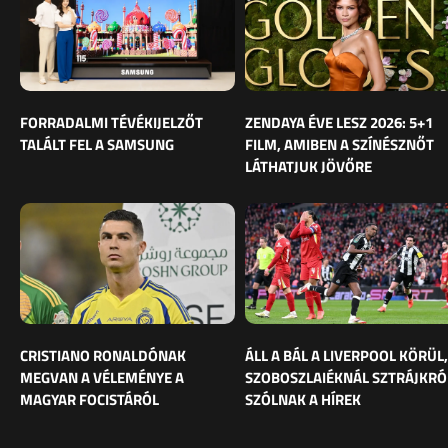
FORRADALMI TÉVÉKIJELZŐT
ZENDAYA ÉVE LESZ 2026: 5+1
TALÁLT FEL A SAMSUNG
FILM, AMIBEN A SZÍNÉSZNŐT
LÁTHATJUK JÖVŐRE
CRISTIANO RONALDÓNAK
ÁLL A BÁL A LIVERPOOL KÖRÜL,
MEGVAN A VÉLEMÉNYE A
SZOBOSZLAIÉKNÁL SZTRÁJKRÓ
MAGYAR FOCISTÁRÓL
SZÓLNAK A HÍREK