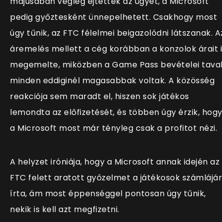
májusában végleg ejtették az ügyet, a Microsoft
pedig győztesként ünnepelhetett. Csakhogy most
úgy tűnik, az FTC félelmei beigazolódni látszanak. A
áremelés mellett a cég korábban a konzolok árait i
megemelte, miközben a Game Pass bevételei tava
minden eddiginél magasabbak voltak. A közösség
reakciója sem maradt el, hiszen sok játékos
lemondta az előfizetését, és többen úgy érzik, hog
a Microsoft most már tényleg csak a profitot nézi.
A helyzet iróniája, hogy a Microsoft annak idején az
FTC felett aratott győzelmet a játékosok számlájá
írta, ám most éppenséggel pontosan úgy tűnik,
nekik is kell azt megfizetni.