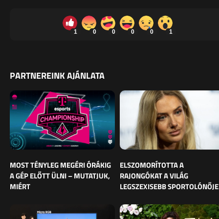
1
0
0
0
0
1
PARTNEREINK AJÁNLATA
MOST TÉNYLEG MEGÉRI ÓRÁKIG
ELSZOMORÍTOTTA A
A GÉP ELŐTT ÜLNI – MUTATJUK,
RAJONGÓKAT A VILÁG
MIÉRT
LEGSZEXISEBB SPORTOLÓNŐJE