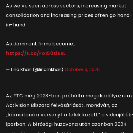
As we’ve seen across sectors, increasing market
consolidation and increasing prices often go hand-
in-hand.
As dominant firms become…
https://t.co/FoI50tlEsL
— Lina Khan (@linamkhan)
October 3, 2025
Az FTC még 2023-ban próbálta megakadályozni az
Activision Blizzard felvásárlását, mondván, az
„károsítaná a versenyt a felek között” a videojáték
iparban. A bírósági huzavona után azonban 2024