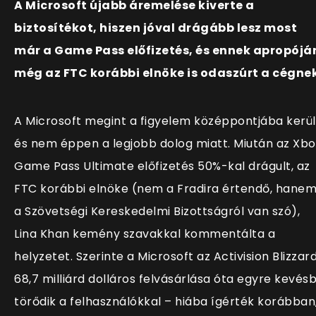
A Microsoft újabb áremelése kiverte a
biztosítékot, hiszen jóval drágább lesz most
már a Game Pass előfizetés, és ennek apropójá
még az FTC korábbi elnöke is odaszúrt a cégnek
A Microsoft megint a figyelem középpontjába kerül
és nem éppen a legjobb dolog miatt. Miután az Xbo
Game Pass Ultimate előfizetés 50%-kal drágult, az
FTC korábbi elnöke (nem a Fradira értendő, hane
a Szövetségi Kereskedelmi Bizottságról van szó),
Lina Khan kemény szavakkal kommentálta a
helyzetet. Szerinte a Microsoft az Activision Blizzar
68,7 milliárd dolláros felvásárlása óta egyre kevés
törődik a felhasználókkal – hiába ígérték korábban