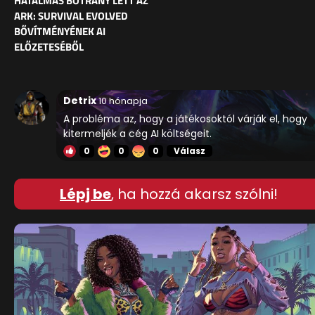
HATALMAS BOTRÁNY LETT AZ
ARK: SURVIVAL EVOLVED
BŐVÍTMÉNYÉNEK AI
ELŐZETESÉBŐL
Detrix
10 hónapja
A probléma az, hogy a játékosoktól várják el, hogy
kitermeljék a cég AI költségeit.
0
0
0
Válasz
Lépj be
, ha hozzá akarsz szólni!