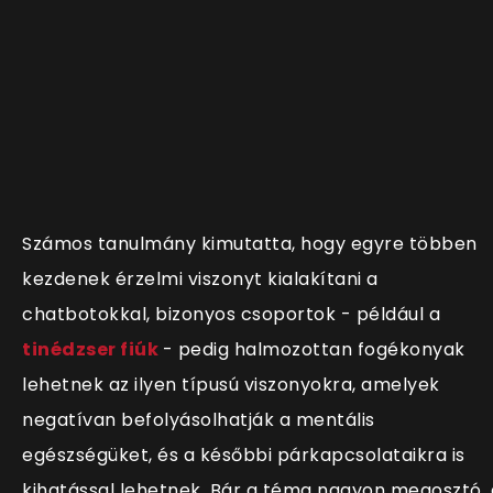
Számos tanulmány kimutatta, hogy egyre többen
kezdenek érzelmi viszonyt kialakítani a
chatbotokkal, bizonyos csoportok - például a
tinédzser fiúk
- pedig halmozottan fogékonyak
lehetnek az ilyen típusú viszonyokra, amelyek
negatívan befolyásolhatják a mentális
egészségüket, és a későbbi párkapcsolataikra is
kihatással lehetnek. Bár a téma nagyon megosztó, 