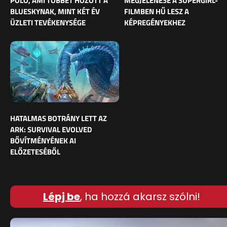
PÓLÓ, AMI TÖBBET HOZOTT A
MEGJELENÉSE A SUPERGIRL-
BLUESKYNAK, MINT KÉT ÉV
FILMBEN HŰ LESZ A
ÜZLETI TEVÉKENYSÉGE
KÉPREGÉNYEKHEZ
HATALMAS BOTRÁNY LETT AZ
ARK: SURVIVAL EVOLVED
BŐVÍTMÉNYÉNEK AI
ELŐZETESÉBŐL
Lépj be
, ha hozzá akarsz szólni!