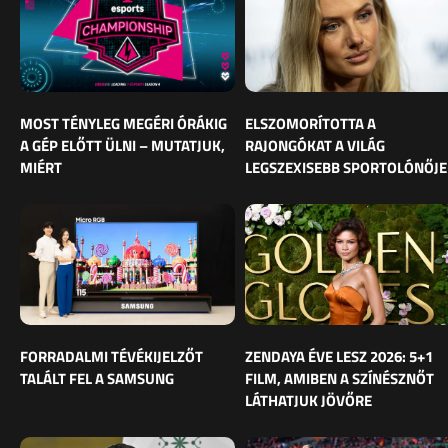
MOST TÉNYLEG MEGÉRI ÓRÁKIG
ELSZOMORÍTOTTA A
A GÉP ELŐTT ÜLNI – MUTATJUK,
RAJONGÓKAT A VILÁG
MIÉRT
LEGSZEXISEBB SPORTOLÓNŐJE
FORRADALMI TÉVÉKIJELZŐT
ZENDAYA ÉVE LESZ 2026: 5+1
TALÁLT FEL A SAMSUNG
FILM, AMIBEN A SZÍNÉSZNŐT
LÁTHATJUK JÖVŐRE