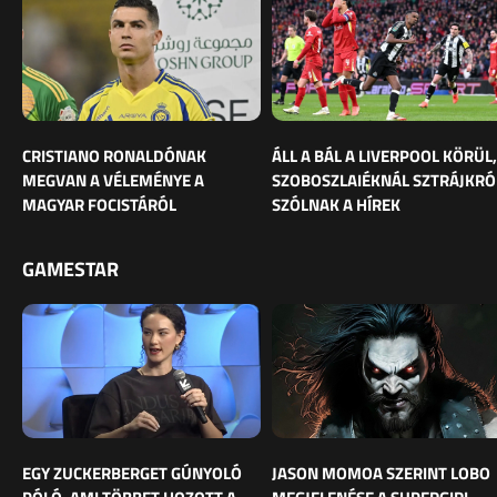
CRISTIANO RONALDÓNAK
ÁLL A BÁL A LIVERPOOL KÖRÜL,
MEGVAN A VÉLEMÉNYE A
SZOBOSZLAIÉKNÁL SZTRÁJKRÓ
MAGYAR FOCISTÁRÓL
SZÓLNAK A HÍREK
GAMESTAR
EGY ZUCKERBERGET GÚNYOLÓ
JASON MOMOA SZERINT LOBO