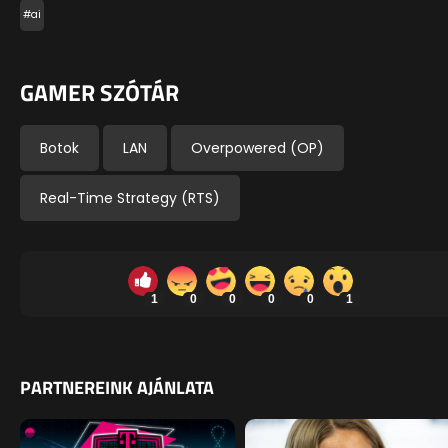
#ai
GAMER SZÓTÁR
Botok
LAN
Overpowered (OP)
Real-Time Strategy (RTS)
1
0
0
0
0
1
PARTNEREINK AJÁNLATA