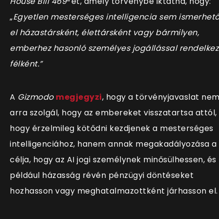
House Bill 469
-et, amely törvénybe iktatná, hogy:
„
Egyetlen mesterséges intelligencia sem ismerhet
el házastársként, élettársként vagy bármilyen,
emberhez hasonló személyes jogállással rendelke
félként.”
A
Gizmodo
megjegyzi
, hogy a törvényjavaslat ne
arra szolgál, hogy az embereket visszatartsa attól,
hogy érzelmileg kötődni kezdjenek a mesterséges
intelligenciához, hanem annak megakadályozása a
célja, hogy az AI jogi személynek minősülhessen, és
például házasság révén pénzügyi döntéseket
hozhasson vagy meghatalmazottként járhasson el.