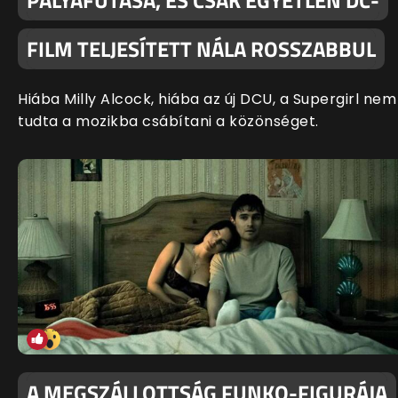
PÁLYAFUTÁSA, ÉS CSAK EGYETLEN DC-
FILM TELJESÍTETT NÁLA ROSSZABBUL
Hiába Milly Alcock, hiába az új DCU, a Supergirl nem
tudta a mozikba csábítani a közönséget.
A MEGSZÁLLOTTSÁG FUNKO-FIGURÁJA