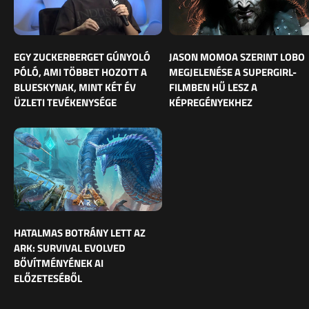
EGY ZUCKERBERGET GÚNYOLÓ
JASON MOMOA SZERINT LOBO
PÓLÓ, AMI TÖBBET HOZOTT A
MEGJELENÉSE A SUPERGIRL-
BLUESKYNAK, MINT KÉT ÉV
FILMBEN HŰ LESZ A
ÜZLETI TEVÉKENYSÉGE
KÉPREGÉNYEKHEZ
HATALMAS BOTRÁNY LETT AZ
ARK: SURVIVAL EVOLVED
BŐVÍTMÉNYÉNEK AI
ELŐZETESÉBŐL