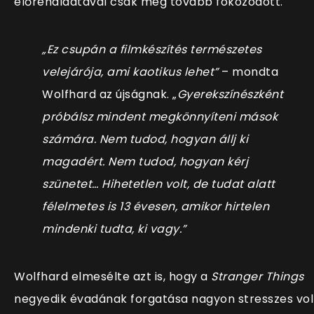
előrehaladtával csak még tovább fokozódott.
„Ez csupán a filmkészítés természetes
velejárója, ami kaotikus lehet”
– mondta
Wolfhard az újságnak. „
Gyerekszínészként
próbálsz mindent megkönnyíteni mások
számára. Nem tudod, hogyan állj ki
magadért. Nem tudod, hogyan kérj
szünetet… Hihetetlen volt, de tudat alatt
félelmetes is 13 évesen, amikor hirtelen
mindenki tudta, ki vagy.”
Wolfhard elmesélte azt is, hogy a
Stranger Things
negyedik évadának forgatása nagyon stresszes vol