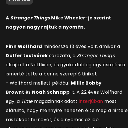
A
Stranger Things
Mike Wheeler-je szerint
nagyon nagy rajtuk a nyomás.
Finn Wolfhard
mindössze 13 éves volt, amikor a
Duffer testvérek
sorozata, a
Stranger Things
elrajtolt a Netflixen, és gyakorlatilag egy csapásra
ismerté tette a benne szereplő tiniket
-
Wolfhard mellett például
Millie Bobby
Brown
t és
Noah Schnapp
-t. A 22 éves Wolfhard
egy, a
Time
magazinnak adott
interjúban
most
elárulta, hogy mennyire nehezen élte meg a hirtel
rászakadt hírnevet, és a nyomás az idő