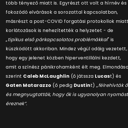
több tényező miatt is. Egyrészt ott volt a hírnév és
fokozódó elvárások a sorozattal kapcsolatban,
másrészt a
post-COVID forgatási protokollok miatt
korlátozások is nehezítették a helyzetet - de
„
tipikus első párkapcsolatos problémákkal
" is
küszködött akkoriban. Mindez végül odáig vezetett,
hogy egy jelenet közben hiperventillálni kezdett,
amit a színész pánikrohamként élt meg. Elmondás
szerint
Caleb McLaughlin
(ő játssza
Lucas
t) és
Gaten Matarazzo
(ő pedig
Dustin
t) „
félrehívták ő
és megnyugtatták, hogy ők is ugyanolyan nyomás
éreznek”.