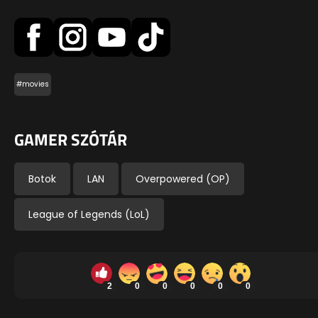
#movies
GAMER SZÓTÁR
Botok
LAN
Overpowered (OP)
League of Legends (LoL)
2
0
0
0
0
0