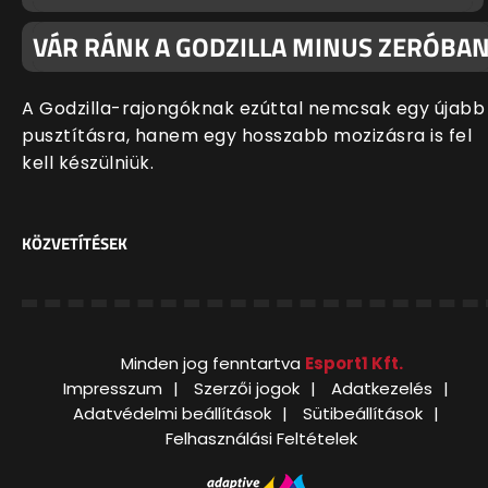
VÁR RÁNK A GODZILLA MINUS ZERÓBA
A Godzilla-rajongóknak ezúttal nemcsak egy újabb
pusztításra, hanem egy hosszabb mozizásra is fel
kell készülniük.
KÖZVETÍTÉSEK
Minden jog fenntartva
Esport1 Kft.
Impresszum
Szerzői jogok
Adatkezelés
Adatvédelmi beállítások
Sütibeállítások
Felhasználási Feltételek