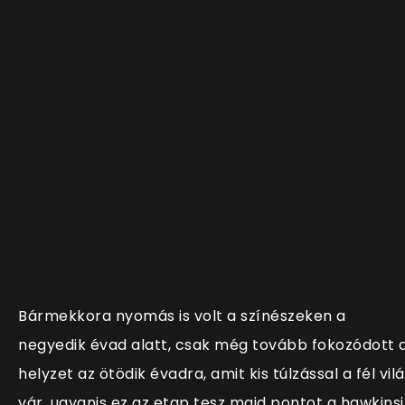
Bármekkora nyomás is volt a színészeken a
negyedik évad alatt, csak még tovább fokozódott 
helyzet az ötödik évadra, amit kis túlzással a fél vil
vár, ugyanis ez az etap tesz majd pontot a hawkinsi