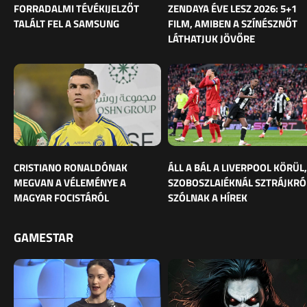
FORRADALMI TÉVÉKIJELZŐT
ZENDAYA ÉVE LESZ 2026: 5+1
TALÁLT FEL A SAMSUNG
FILM, AMIBEN A SZÍNÉSZNŐT
LÁTHATJUK JÖVŐRE
CRISTIANO RONALDÓNAK
ÁLL A BÁL A LIVERPOOL KÖRÜL,
MEGVAN A VÉLEMÉNYE A
SZOBOSZLAIÉKNÁL SZTRÁJKRÓ
MAGYAR FOCISTÁRÓL
SZÓLNAK A HÍREK
GAMESTAR