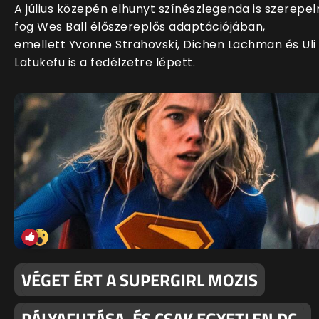
A július közepén elhunyt színészlegenda is szerepel
fog Wes Ball élőszereplős adaptációjában,
emellett Yvonne Strahovski, Dichen Lachman és Uli
Latukefu is a fedélzetre lépett.
VÉGET ÉRT A SUPERGIRL MOZIS