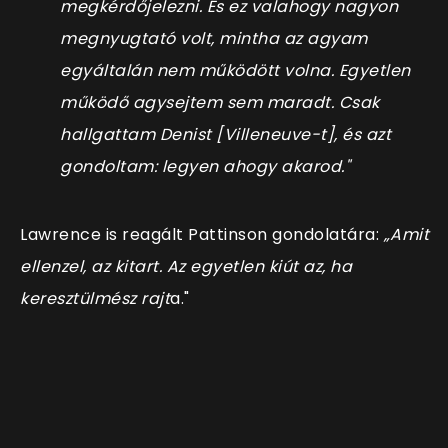
megkérdőjelezni. És ez valahogy nagyon
megnyugtató volt, mintha az agyam
egyáltalán nem működött volna. Egyetlen
működő agysejtem sem maradt. Csak
hallgattam Denist [Villeneuve-t], és azt
gondoltam: legyen ahogy akarod."
Lawrence is reagált Pattinson gondolatára:
„Amit
ellenzel, az kitart. Az egyetlen kiút az, ha
keresztülmész rajt
a."