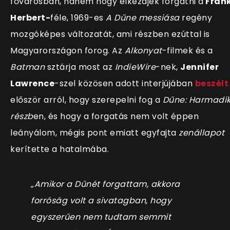
fővárosban, hanem hogy elkezdjék forgatni a
Fran
Herbert-
féle, 1969-es
A Dűne messiása
regény
mozgóképes változatát, ami részben ezúttal is
Magyarországon forog. Az
Alkonyat
-filmek és a
Batman
sztárja most az
IndieWire
-nek,
Jennifer
Lawrence
-szel közösen adott interjújában
beszélt
először arról, hogy szerepelni fog a
Dűne: Harmadi
részb
en, és hogy a forgatás nem volt éppen
leányálom, mégis pont emiatt egyfajta
zenállapot
kerítette a hatalmába.
„Amikor a Dűnét forgattam, akkora
forróság volt a sivatagban, hogy
egyszerűen nem tudtam semmit