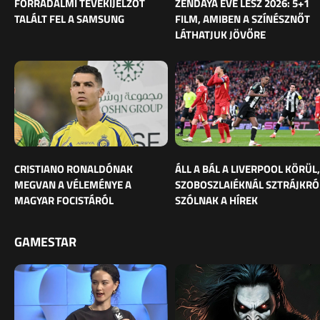
FORRADALMI TÉVÉKIJELZŐT
ZENDAYA ÉVE LESZ 2026: 5+1
TALÁLT FEL A SAMSUNG
FILM, AMIBEN A SZÍNÉSZNŐT
LÁTHATJUK JÖVŐRE
CRISTIANO RONALDÓNAK
ÁLL A BÁL A LIVERPOOL KÖRÜL,
MEGVAN A VÉLEMÉNYE A
SZOBOSZLAIÉKNÁL SZTRÁJKRÓ
MAGYAR FOCISTÁRÓL
SZÓLNAK A HÍREK
GAMESTAR