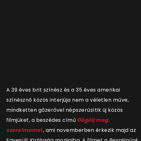
A 39 éves brit színész és a 35 éves amerikai
színésznő közös interjúja nem a véletlen műve,
mindketten gőzerővel népszerűsítik új közös
filmjüket, a beszédes című
Dögölj meg,
szerelmem
et
, ami novemberben érkezik majd az
Egyesült Királyság mozijaiba. A filmet a
Beszélnünk