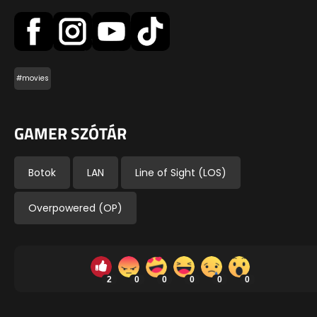
#movies
GAMER SZÓTÁR
Botok
LAN
Line of Sight (LOS)
Overpowered (OP)
2
0
0
0
0
0