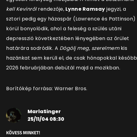
kell Kevinről
rendezője,
Lynne Ramsay
jegyzi, a
sztori pedig egy házaspár (Lawrence és Pattinson)
körül bonyolódik, ahol a feleség a szülés utáni
depresszió következtében lényegében az őrület
határára sodródik. A
Dögölj meg, szerelmem
kis
hazánkat sem kerüli el, de csak hónapokkal később
2026 februárjában debütál majd a mozikban.
Borítókép forrása: Warner Bros.
MarlaSinger
25/11/04 08:30
KÖVESS MINKET!