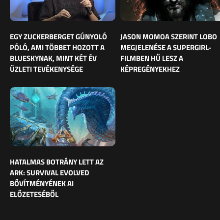
EGY ZUCKERBERGET GÚNYOLÓ
JASON MOMOA SZERINT LOBO
PÓLÓ, AMI TÖBBET HOZOTT A
MEGJELENÉSE A SUPERGIRL-
BLUESKYNAK, MINT KÉT ÉV
FILMBEN HŰ LESZ A
ÜZLETI TEVÉKENYSÉGE
KÉPREGÉNYEKHEZ
HATALMAS BOTRÁNY LETT AZ
ARK: SURVIVAL EVOLVED
BŐVÍTMÉNYÉNEK AI
ELŐZETESÉBŐL