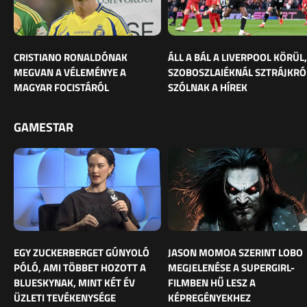
CRISTIANO RONALDÓNAK
ÁLL A BÁL A LIVERPOOL KÖRÜL,
MEGVAN A VÉLEMÉNYE A
SZOBOSZLAIÉKNÁL SZTRÁJKRÓ
MAGYAR FOCISTÁRÓL
SZÓLNAK A HÍREK
GAMESTAR
EGY ZUCKERBERGET GÚNYOLÓ
JASON MOMOA SZERINT LOBO
PÓLÓ, AMI TÖBBET HOZOTT A
MEGJELENÉSE A SUPERGIRL-
BLUESKYNAK, MINT KÉT ÉV
FILMBEN HŰ LESZ A
ÜZLETI TEVÉKENYSÉGE
KÉPREGÉNYEKHEZ