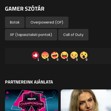
GAMER SZÓTÁR
Botok
Overpowered (OP)
XP (tapasztalati pontok)
Call of Duty
1
0
0
1
0
0
PARTNEREINK AJÁNLATA