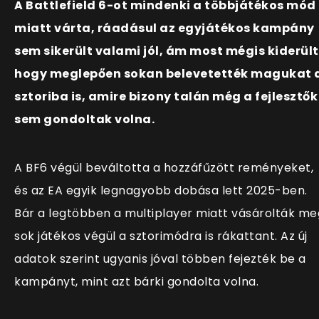
A Battlefield 6-ot mindenki a többjátékos mód
miatt várta, ráadásul az egyjátékos kampány
sem sikerült valami jól, ám most mégis kiderült
hogy meglepően sokan belevetették magukat 
sztoriba is, amire bizony talán még a fejlesztők
sem gondoltak volna.
A BF6 végül beváltotta a hozzáfűzött reményeket,
és az EA egyik legnagyobb dobása lett 2025-ben.
Bár a legtöbben a multiplayer miatt vásárolták me
sok játékos végül a sztorimódra is rákattant. Az új
adatok szerint ugyanis jóval többen fejezték be a
kampányt, mint azt bárki gondolta volna.