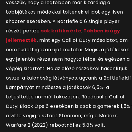
vesszük, hogy a legtöbben már kizárólag a
többjátékos módokkal töltenek el időt egy ilyen
shooter esetében. A Battlefield 6 single player
részét persze
sok kritika érte
.
Többen is úgy
jellemezték
, mint egy Call of Duty másolatot, ami
nem tudott igazán újat mutatni. Mégis, a játékosok
egy jelentős része nem hagyta félbe, és egészen a
végéig kitartott. Ha az előző részekkel hasonlítjuk
össze, a különbség látványos, ugyanis a Battlefield 1
kampányát mindössze a játékosok 6,5%-a
teljesítette normál fokozaton. Ráadásul a Call of
Duty: Black Ops 6 esetében is csak a gamerek 1,5%
a vitte végig a sztorit Steamen, míg a Modern
Warfare 2 (2022) rebootnál ez 5,8% volt.