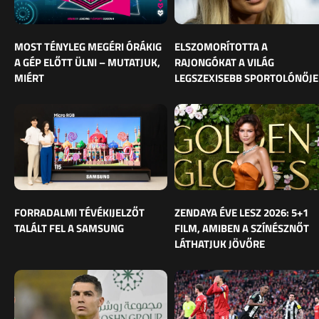
MOST TÉNYLEG MEGÉRI ÓRÁKIG
ELSZOMORÍTOTTA A
A GÉP ELŐTT ÜLNI – MUTATJUK,
RAJONGÓKAT A VILÁG
MIÉRT
LEGSZEXISEBB SPORTOLÓNŐJE
FORRADALMI TÉVÉKIJELZŐT
ZENDAYA ÉVE LESZ 2026: 5+1
TALÁLT FEL A SAMSUNG
FILM, AMIBEN A SZÍNÉSZNŐT
LÁTHATJUK JÖVŐRE