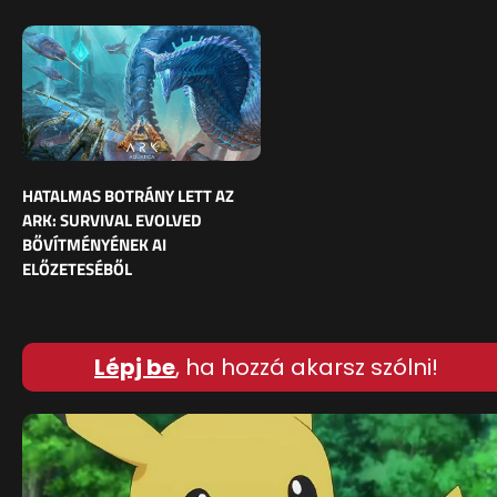
HATALMAS BOTRÁNY LETT AZ
ARK: SURVIVAL EVOLVED
BŐVÍTMÉNYÉNEK AI
ELŐZETESÉBŐL
Lépj be
, ha hozzá akarsz szólni!