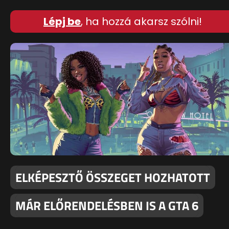
Lépj be
, ha hozzá akarsz szólni!
ELKÉPESZTŐ ÖSSZEGET HOZHATOTT
MÁR ELŐRENDELÉSBEN IS A GTA 6