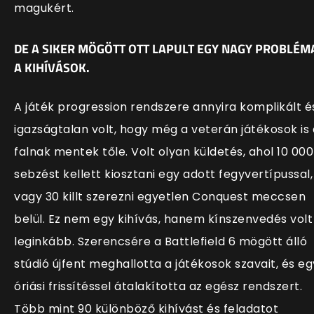
magukért.
DE A SIKER MÖGÖTT OTT LAPULT EGY NAGY PROBLÉM
A KIHÍVÁSOK.
A játék progression rendszere annyira komplikált é
igazságtalan volt, hogy még a veterán játékosok is 
falnak mentek tőle. Volt olyan küldetés, ahol 10 000
sebzést kellett kiosztani egy adott fegyvertípussal,
vagy 30 killt szerezni egyetlen Conquest meccsen
belül. Ez nem egy kihívás, hanem kínszenvedés volt
leginkább. Szerencsére a Battlefield 6 mögött álló
stúdió újfent meghallotta a játékosok szavait, és eg
óriási frissítéssel átalakította az egész rendszert.
Több mint 90 különböző kihívást és feladatot