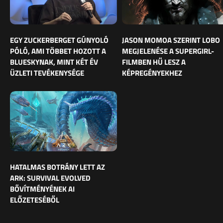
EGY ZUCKERBERGET GÚNYOLÓ
JASON MOMOA SZERINT LOBO
PÓLÓ, AMI TÖBBET HOZOTT A
MEGJELENÉSE A SUPERGIRL-
BLUESKYNAK, MINT KÉT ÉV
FILMBEN HŰ LESZ A
ÜZLETI TEVÉKENYSÉGE
KÉPREGÉNYEKHEZ
HATALMAS BOTRÁNY LETT AZ
ARK: SURVIVAL EVOLVED
BŐVÍTMÉNYÉNEK AI
ELŐZETESÉBŐL