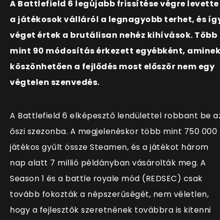
A Battlefield 6 legújabb frissítése végre levette
a játékosok válláról a legnagyobb terhet, és íg
véget értek a brutálisan nehéz kihívások. Több
mint 90 módosítás érkezett egyébként, amine
köszönhetően a fejlődés most először nem egy
végtelen szenvedés.
A Battlefield 6 elképesztő lendülettel robbant be a
őszi szezonba. A megjelenéskor több mint 750 000
játékos gyűlt össze Steamen, és a játékot három
nap alatt 7 millió példányban vásárolták meg. A
Season 1 és a battle royale mód (REDSEC) csak
tovább fokozták a népszerűségét, nem véletlen,
hogy a fejlesztők szeretnének továbbra is kitenni