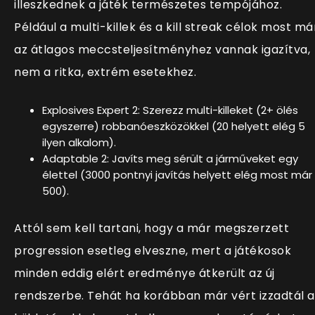
illeszkednek a játék természetes tempójához.
Például a multi-killek és a kill streak célok most má
az átlagos meccsteljesítményhez vannak igazítva,
nem a ritka, extrém esetekhez.
Explosives Expert 2: Szerezz multi-killeket (2+ ölés
egyszerre) robbanóeszközökkel (20 helyett elég 5
ilyen alkalom).
Adaptable 2: Javíts meg sérült a járműveket egy
élettel (3000 pontnyi javítás helyett elég most már
500).
Attól sem kell tartani, hogy a már megszerzett
progression esetleg elveszne, mert a játékosok
minden eddig elért eredménye átkerült az új
rendszerbe. Tehát ha korábban már vért izzadtál a