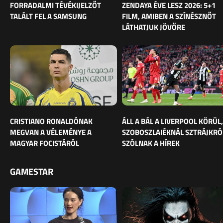
FORRADALMI TÉVÉKIJELZŐT
ZENDAYA ÉVE LESZ 2026: 5+1
TALÁLT FEL A SAMSUNG
FILM, AMIBEN A SZÍNÉSZNŐT
LÁTHATJUK JÖVŐRE
CRISTIANO RONALDÓNAK
ÁLL A BÁL A LIVERPOOL KÖRÜL,
MEGVAN A VÉLEMÉNYE A
SZOBOSZLAIÉKNÁL SZTRÁJKRÓ
MAGYAR FOCISTÁRÓL
SZÓLNAK A HÍREK
GAMESTAR