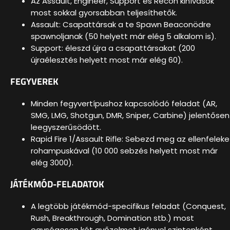
Az Assault, Engineer, Support és Recon kihívások
most sokkal gyorsabban teljesíthetők.
Assault: Csapattársak a te Spawn Beaconödre
spawnoljanak (50 helyett már elég 5 alkalom is).
Support: éleszd újra a csapattársakat (200
újraélesztés helyett most már elég 60).
FEGYVEREK
Minden fegyvertípushoz kapcsolódó feladat (AR,
SMG, LMG, Shotgun, DMR, Sniper, Carbine) jelentősen
leegyszerűsödött.
Rapid Fire 1/Assault Rifle: Sebezd meg az ellenfeleke
rohampuskával (10 000 sebzés helyett most már
elég 3000).
JÁTÉKMÓD-FELADATOK
A legtöbb játékmód-specifikus feladat (Conquest,
Rush, Breakthrough, Domination stb.) most
egységesen két győzelmet igényel szintenként.