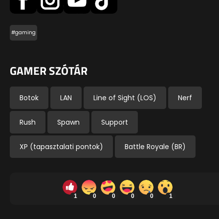
#gaming
GAMER SZÓTÁR
Botok
LAN
Line of Sight (LOS)
Nerf
Rush
Spawn
Support
XP (tapasztalati pontok)
Battle Royale (BR)
1
0
0
0
0
1