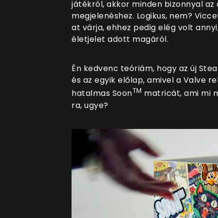
játékról, akkor minden bizonnyal az a
megjelenéshez. Logikus, nem? Viccet
at várja, ehhez pedig elég volt ann
életjelet adott magáról.
Én kedvenc teóriám, hogy az új Ste
és az egyik előlap, amivel a Valve r
TM
hatalmas Soon
matricát, ami mi m
ra, ugye?