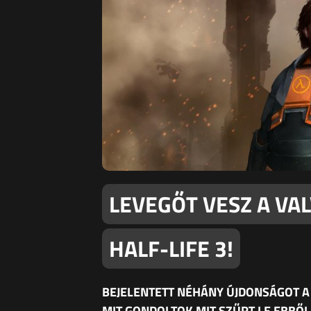
LEVEGŐT VESZ A VAL
HALF-LIFE 3!
BEJELENTETT NÉHÁNY ÚJDONSÁGOT A V
MIT GONDOLTOK MIT SZŰRT LE EBBŐL