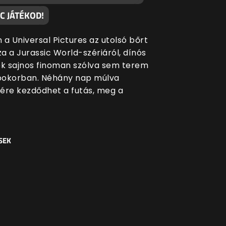
C JÁTÉKOD!
 a Universal Pictures az utolsó bőrt
za a Jurassic World-szériáról, dínós
ék sajnos finoman szólva sem terem
bokorban. Néhány nap múlva
ére kezdődhet a futás, meg a
SEK