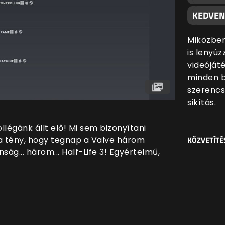
KEDVEN
Miközben
is lenyúz
videóját
minden 
szerencs
sikítás.
légánk állt elő! Mi sem bizonyítani
KÖZVETÍTÉ
t a tény, hogy tegnap a Valve három
ság... három... Half-Life 3! Egyértelmű,