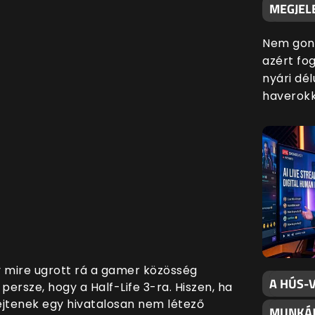
MEGJELE
Nem gond
azért fog
nyári dé
haverokk
mire ugrott rá a gamer közösség
A HÚS-V
 persze, hogy a Half-Life 3-ra. Hiszen, ha
ejtenek egy hivatalosan nem létező
MUNKÁJ