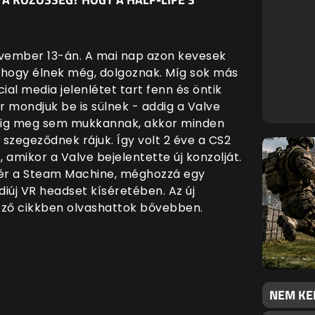
vember 13-án. A mai nap azon kevesek
, hogy élnek még, dolgoznak. Míg sok más
ial media jelenlétet tart fenn és öntik
 mondjuk be is sülnek - addig a Valve
vekig meg sem mukkannak, akkor minden
szegeződnek rájuk. Így volt 2 éve a CS2
, amikor a Valve bejelentette új konzolját.
tér a Steam Machine, méghozzá egy
diúj VR headset kíséretében. Az új
kező cikkben olvashattok bővebben.
NEM KE