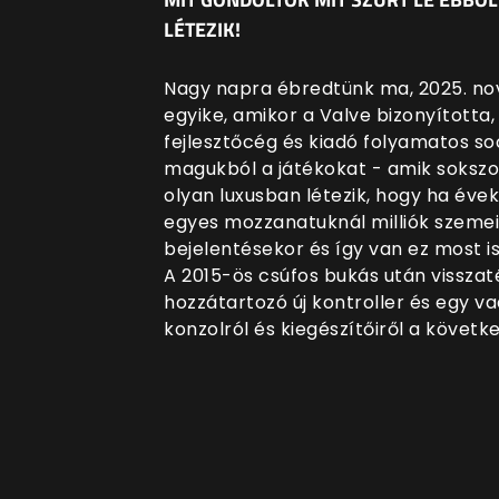
LÉTEZIK!
Nagy napra ébredtünk ma, 2025. no
egyike, amikor a Valve bizonyította
fejlesztőcég és kiadó folyamatos soc
magukból a játékokat - amik sokszor
olyan luxusban létezik, hogy ha é
egyes mozzanatuknál milliók szemei 
bejelentésekor és így van ez most is
A 2015-ös csúfos bukás után vissza
hozzátartozó új kontroller és egy va
konzolról és kiegészítőiről a követ