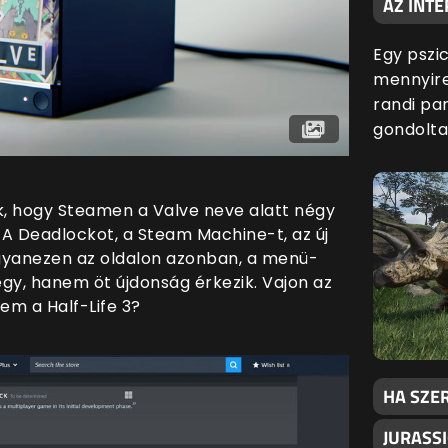
AZ INTE
Egy pszic
mennyire
randi par
gondolta
k, hogy Steamen a Valve neve alatt négy
. A Deadlockot, a Steam Machine-t, az új
Ugyanezen az oldalon azonban, a menü-
gy, hanem öt újdonság érkezik. Vajon az
em a Half-Life 3?
HA SZER
JURASSI