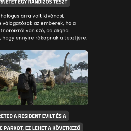
RNETET EGY RANDIZÓS TESZT
hológus arra volt kíváncsi,
 válogatósak az emberek, ha a
tnereikről van szó, de aligha
, hogy ennyire rákapnak a tesztjére.
ETED A RESIDENT EVILT ÉS A
C PARKOT, EZ LEHET A KÖVETKEZŐ