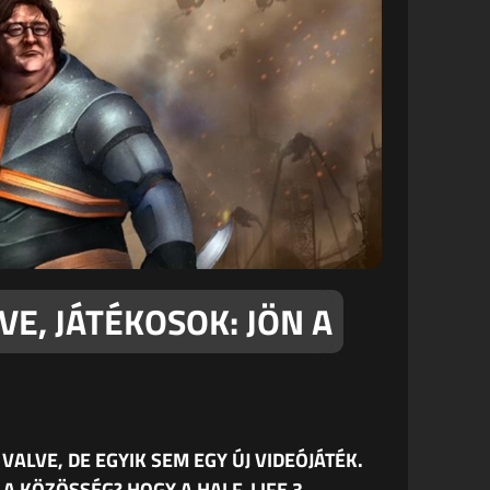
VE, JÁTÉKOSOK: JÖN A
ALVE, DE EGYIK SEM EGY ÚJ VIDEÓJÁTÉK.
 A KÖZÖSSÉG? HOGY A HALF-LIFE 3