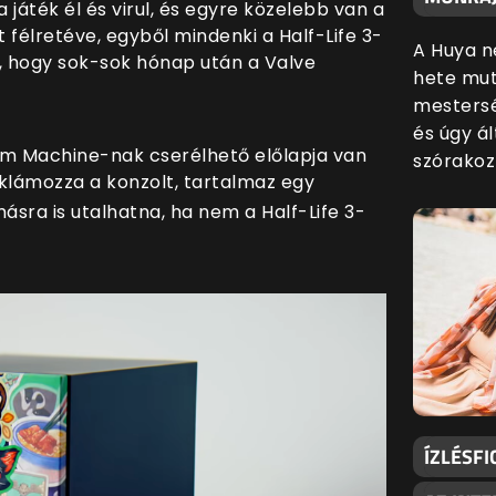
 játék él és virul, és egyre közelebb van a
 félretéve, egyből mindenki a Half-Life 3-
A Huya n
yi, hogy sok-sok hónap után a Valve
hete mut
mestersé
és úgy ál
am Machine-nak cserélhető előlapja van
szórakoz
eklámozza a konzolt, tartalmaz egy
ásra is utalhatna, ha nem a Half-Life 3-
ÍZLÉSFI