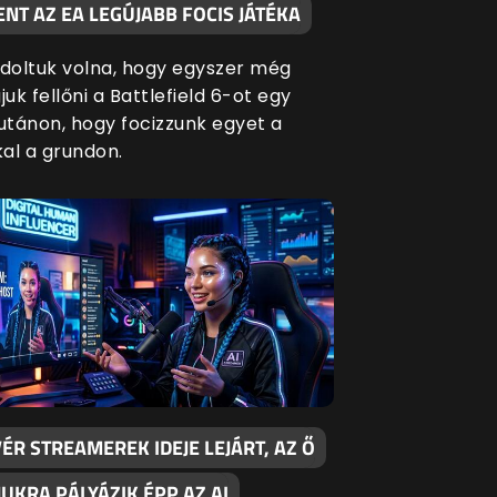
NT AZ EA LEGÚJABB FOCIS JÁTÉKA
oltuk volna, hogy egyszer még
juk fellőni a Battlefield 6-ot egy
lutánon, hogy focizzunk egyet a
al a grundon.
ÉR STREAMEREK IDEJE LEJÁRT, AZ Ő
UKRA PÁLYÁZIK ÉPP AZ AI