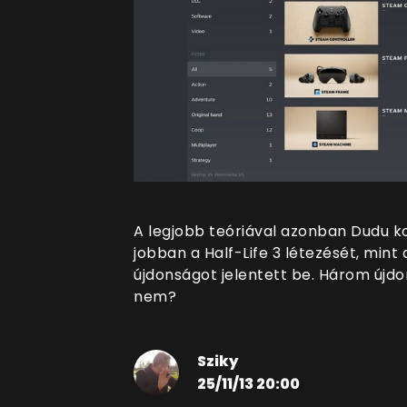
A legjobb teóriával azonban Dudu kol
jobban a Half-Life 3 létezését, min
újdonságot jelentett be. Három újdon
nem?
Sziky
25/11/13 20:00