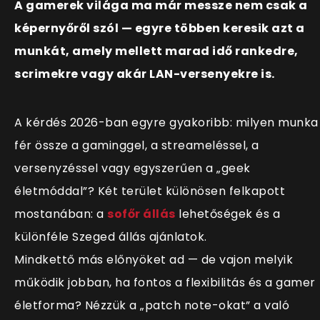
A gamerek világa ma már messze nem csak a
képernyőről szól — egyre többen keresik azt a
munkát, amely mellett marad idő rankedre,
scrimekre vagy akár LAN-versenyekre is.
A kérdés 2026-ban egyre gyakoribb: milyen munka
fér össze a gaminggel, a streameléssel, a
versenyzéssel vagy egyszerűen a „geek
életmóddal”? Két terület különösen felkapott
mostanában: a
sofőr állás
lehetőségek és a
különféle Szeged állás ajánlatok.
Mindkettő más előnyöket ad — de vajon melyik
működik jobban, ha fontos a flexibilitás és a gamer
életforma? Nézzük a „patch note-okat” a való