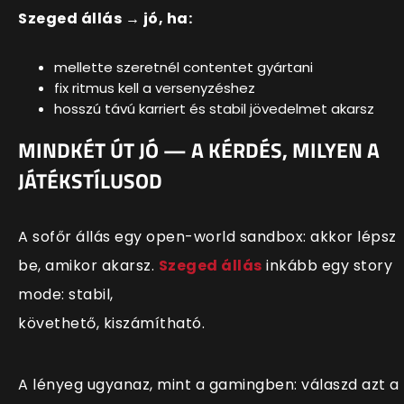
Szeged állás → jó, ha:
mellette szeretnél contentet gyártani
fix ritmus kell a versenyzéshez
hosszú távú karriert és stabil jövedelmet akarsz
MINDKÉT ÚT JÓ — A KÉRDÉS, MILYEN A
JÁTÉKSTÍLUSOD
A sofőr állás egy open-world sandbox: akkor lépsz
be, amikor akarsz.
Szeged állás
inkább egy story
mode: stabil,
követhető, kiszámítható.
A lényeg ugyanaz, mint a gamingben: válaszd azt a