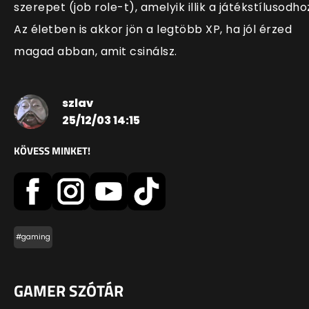
szerepet (job role-t), amelyik illik a játékstílusodho
Az életben is akkor jön a legtöbb XP, ha jól érzed
magad abban, amit csinálsz.
szlav
25/12/03 14:15
KÖVESS MINKET!
#gaming
GAMER SZÓTÁR