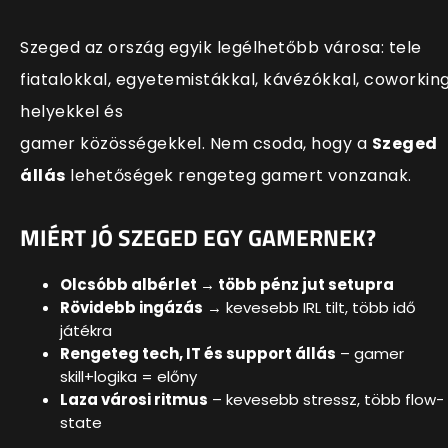
Szeged az ország egyik legélhetőbb városa: tele
fiatalokkal, egyetemistákkal, kávézókkal, coworkin
helyekkel és
gamer közösségekkel. Nem csoda, hogy a
Szeged
állás
lehetőségek rengeteg gamert vonzanak.
MIÉRT JÓ SZEGED EGY GAMERNEK?
Olcsóbb albérlet → több pénz jut setupra
Rövidebb ingázás
→ kevesebb IRL tilt, több idő
játékra
Rengeteg tech, IT és support állás
– gamer
skill+logika = előny
Laza városi ritmus
– kevesebb stressz, több flow-
state