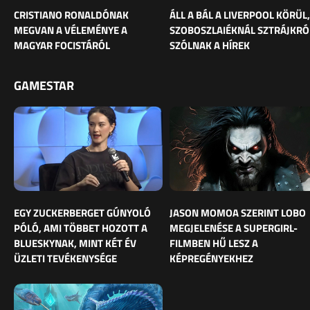
CRISTIANO RONALDÓNAK
ÁLL A BÁL A LIVERPOOL KÖRÜL,
MEGVAN A VÉLEMÉNYE A
SZOBOSZLAIÉKNÁL SZTRÁJKRÓ
MAGYAR FOCISTÁRÓL
SZÓLNAK A HÍREK
GAMESTAR
EGY ZUCKERBERGET GÚNYOLÓ
JASON MOMOA SZERINT LOBO
PÓLÓ, AMI TÖBBET HOZOTT A
MEGJELENÉSE A SUPERGIRL-
BLUESKYNAK, MINT KÉT ÉV
FILMBEN HŰ LESZ A
ÜZLETI TEVÉKENYSÉGE
KÉPREGÉNYEKHEZ