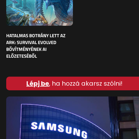
HATALMAS BOTRÁNY LETT AZ
ARK: SURVIVAL EVOLVED
BŐVÍTMÉNYÉNEK AI
ELŐZETESÉBŐL
Lépj be
, ha hozzá akarsz szólni!