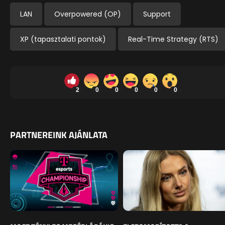
LAN
Overpowered (OP)
Support
XP (tapasztalati pontok)
Real-Time Strategy (RTS)
2
0
0
0
0
0
PARTNEREINK AJÁNLATA