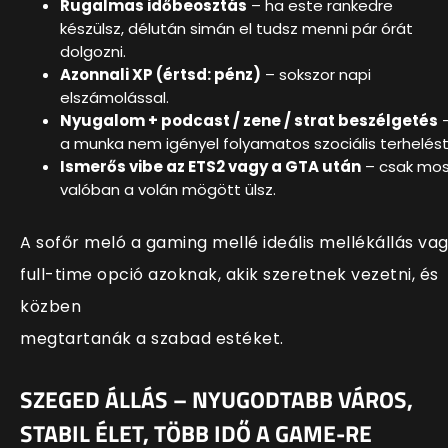
Rugalmas időbeosztás
– ha este rankedre
készülsz, délután simán el tudsz menni pár órát
dolgozni.
Azonnali XP (értsd: pénz)
– sokszor napi
elszámolással.
Nyugalom + podcast / zene / strat beszélgetés
a munka nem igényel folyamatos szociális terhelést
Ismerős vibe az ETS2 vagy a GTA után
– csak mo
valóban a volán mögött ülsz.
A sofőr meló a gaming mellé ideális mellékállás va
full-time opció azoknak, akik szeretnek vezetni, és
közben
megtartanák a szabad estéket.
SZEGED ÁLLÁS – NYUGODTABB VÁROS,
STABIL ÉLET, TÖBB IDŐ A GAME-RE