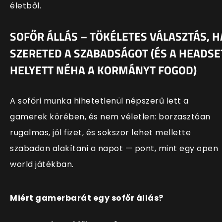
életből.
SOFŐR ÁLLÁS – TÖKÉLETES VÁLASZTÁS, H
SZERETED A SZABADSÁGOT (ÉS A HEADSE
HELYETT NÉHA A KORMÁNYT FOGOD)
A sofőri munka hihetetlenül népszerű lett a
gamerek körében, és nem véletlen: borzasztóan
rugalmas, jól fizet, és sokszor lehet mellette
szabadon alakítani a napot — pont, mint egy open
world játékban.
Miért gamerbarát egy sofőr állás?