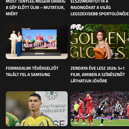
MOST TÉNYLEG MEGÉRI ÓRÁKIG
ELSZOMORÍTOTTA A
A GÉP ELŐTT ÜLNI – MUTATJUK,
RAJONGÓKAT A VILÁG
MIÉRT
LEGSZEXISEBB SPORTOLÓNŐJE
FORRADALMI TÉVÉKIJELZŐT
ZENDAYA ÉVE LESZ 2026: 5+1
TALÁLT FEL A SAMSUNG
FILM, AMIBEN A SZÍNÉSZNŐT
LÁTHATJUK JÖVŐRE