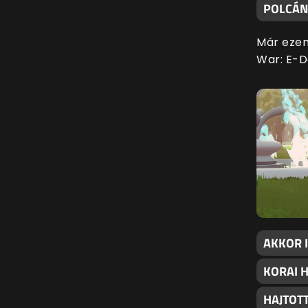
POLCÁN
Már ezen
War: E-D
AKKOR I
KORAI H
HAJTOT