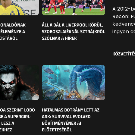
A 2012-b
Recon: F
kedvencé
 RONALDÓNAK
ÁLL A BÁL A LIVERPOOL KÖRÜL,
VÉLEMÉNYE A
SZOBOSZLAIÉKNÁL SZTRÁJKRÓL
ingyen ad
CISTÁRÓL
SZÓLNAK A HÍREK
KÖZVETÍTÉ
OA SZERINT LOBO
HATALMAS BOTRÁNY LETT AZ
E A SUPERGIRL-
ARK: SURVIVAL EVOLVED
 LESZ A
BŐVÍTMÉNYÉNEK AI
EKHEZ
ELŐZETESÉBŐL