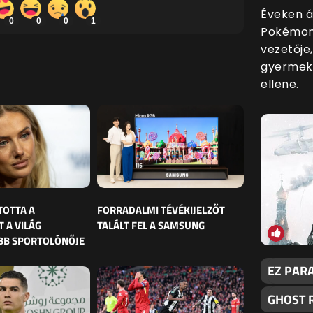
Éveken át
0
0
0
1
Pokémon 
vezetője
gyermekp
ellene.
TOTTA A
FORRADALMI TÉVÉKIJELZŐT
 A VILÁG
TALÁLT FEL A SAMSUNG
BB SPORTOLÓNŐJE
EZ PARA
GHOST 