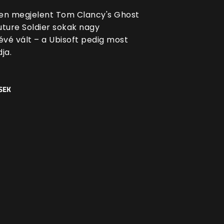
en megjelent Tom Clancy's Ghost
uture Soldier sokak nagy
vé vált – a Ubisoft pedig most
ja.
SEK