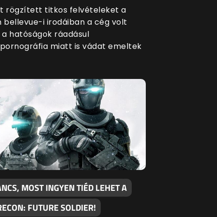
 rögzített titkos felvételeket a
bellevue-i irodáiban a cég volt
, a hatóságok ráadásul
ornográfia miatt is vádat emeltek
NCS, MOST INGYEN TIÉD LEHET A
RECON: FUTURE SOLDIER!