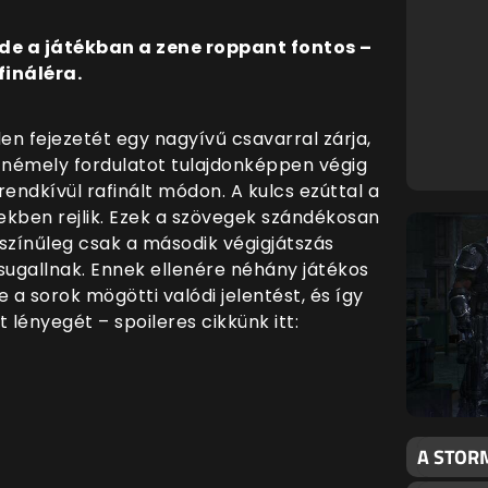
de a játékban a zene roppant fontos –
ináléra.
n fejezetét egy nagyívű csavarral zárja,
 némely fordulatot tulajdonképpen végig
rendkívül rafinált módon. A kulcs ezúttal a
kben rejlik. Ezek a szövegek szándékosan
színűleg csak a második végigjátszás
s sugallnak. Ennek ellenére néhány játékos
 a sorok mögötti valódi jelentést, és így
t lényegét – spoileres cikkünk itt:
A STOR