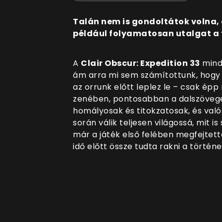
Talán nem is gondoltátok volna, 
például folyamatosan utalgat a f
A
Clair Obscur: Expedition 33
minde
ám arra mi sem számítottunk, hogy
az orrunk előtt leplez le – csak épp 
zenében, pontosabban a dalszövege
homályosak és titokzatosak, és való
során válik teljesen világossá, mit i
már a játék első felében megfejtette
idő előtt össze tudta rakni a történe