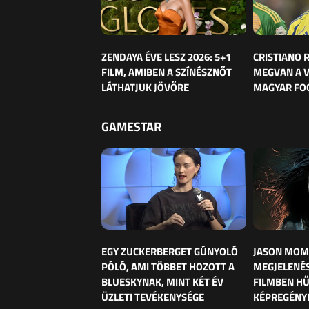
ZENDAYA ÉVE LESZ 2026: 5+1
CRISTIANO
FILM, AMIBEN A SZÍNÉSZNŐT
MEGVAN A 
LÁTHATJUK JÖVŐRE
MAGYAR FO
GAMESTAR
EGY ZUCKERBERGET GÚNYOLÓ
JASON MOM
PÓLÓ, AMI TÖBBET HOZOTT A
MEGJELENÉS
BLUESKYNAK, MINT KÉT ÉV
FILMBEN HŰ
ÜZLETI TEVÉKENYSÉGE
KÉPREGÉNY