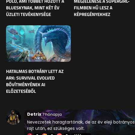
PÓLÓ, AMI TÖBBET HOZOTT A
MEGJELENÉSE A SUPERGIRL-
BLUESKYNAK, MINT KÉT ÉV
FILMBEN HŰ LESZ A
ÜZLETI TEVÉKENYSÉGE
KÉPREGÉNYEKHEZ
HATALMAS BOTRÁNY LETT AZ
ARK: SURVIVAL EVOLVED
BŐVÍTMÉNYÉNEK AI
ELŐZETESÉBŐL
Detrix
7 hónapja
Nevezzetek haragtartónak, de az év eleji botrányos
rajt után, ez szükséges volt.