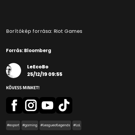
Borítókép forrása: Riot Games
Forrás: Bloomberg
LeEcoBo
25/12/19 09:55
KÖVESS MINKET!
#esport
#gaming
#LeagueofLegends
#LoL