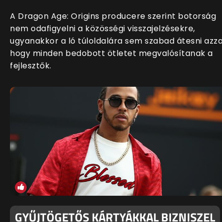
A Dragon Age: Origins producere szerint botorság
nem odafigyelni a közösségi visszajelzésekre,
ugyanakkor a ló túloldalára sem szabad átesni azza
hogy minden bedobott ötletet megvalósítanak a
fejlesztők.
GYŰJTÖGETŐS KÁRTYÁKKAL BIZNISZEL