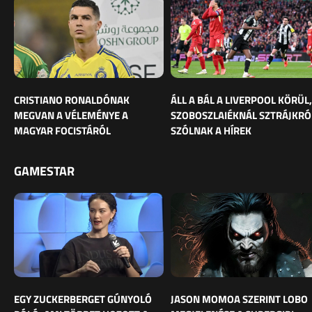
CRISTIANO RONALDÓNAK
ÁLL A BÁL A LIVERPOOL KÖRÜL,
MEGVAN A VÉLEMÉNYE A
SZOBOSZLAIÉKNÁL SZTRÁJKRÓ
MAGYAR FOCISTÁRÓL
SZÓLNAK A HÍREK
GAMESTAR
EGY ZUCKERBERGET GÚNYOLÓ
JASON MOMOA SZERINT LOBO