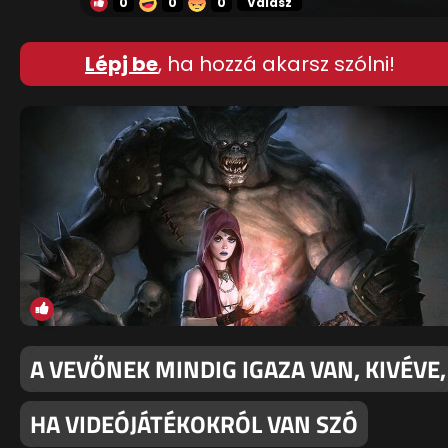
0
0
0
Válasz
Lépj be
, ha hozzá akarsz szólni!
A VEVŐNEK MINDIG IGAZA VAN, KIVÉVE,
HA VIDEÓJÁTÉKOKRÓL VAN SZÓ