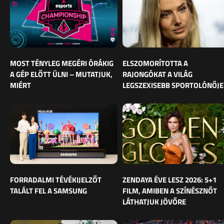
MOST TÉNYLEG MEGÉRI ÓRÁKIG
ELSZOMORÍTOTTA A
A GÉP ELŐTT ÜLNI – MUTATJUK,
RAJONGÓKAT A VILÁG
MIÉRT
LEGSZEXISEBB SPORTOLÓNŐJE
FORRADALMI TÉVÉKIJELZŐT
ZENDAYA ÉVE LESZ 2026: 5+1
TALÁLT FEL A SAMSUNG
FILM, AMIBEN A SZÍNÉSZNŐT
LÁTHATJUK JÖVŐRE