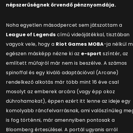
népszerűségnek örvendő pénznyomdája.
Noha egyetlen másodpercet sem játszottam a
League of Legends
című videójátékkal, tisztában
vagyok vele, hogy a
Riot Games
MOBA
-ja nélkül 
egészen másképp nézne ki az
e-sport
színtér, az
említett műfajról már nem is beszélve. A számos
spinoffal és egy kiváló adaptációval (Arcane)
rendelkező alkotás már több mint 16 éve csal
mosolyt az emberek arcára (vagy épp okoz
dührohamokat), éppen ezért itt lenne az ideje egy
komolyabb ráncfelvarrásnak, ami valószínűleg me
is fog történni, már amennyiben pontosak a
Bloomberg értesülései. A portál ugyanis arról