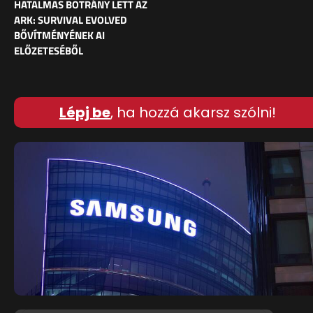
HATALMAS BOTRÁNY LETT AZ
ARK: SURVIVAL EVOLVED
BŐVÍTMÉNYÉNEK AI
ELŐZETESÉBŐL
Lépj be
, ha hozzá akarsz szólni!