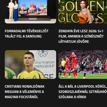
FORRADALMI TÉVÉKIJELZŐT
ZENDAYA ÉVE LESZ 2026: 5+1
TALÁLT FEL A SAMSUNG
FILM, AMIBEN A SZÍNÉSZNŐT
LÁTHATJUK JÖVŐRE
CRISTIANO RONALDÓNAK
ÁLL A BÁL A LIVERPOOL KÖRÜL,
MEGVAN A VÉLEMÉNYE A
SZOBOSZLAIÉKNÁL SZTRÁJKRÓ
MAGYAR FOCISTÁRÓL
SZÓLNAK A HÍREK