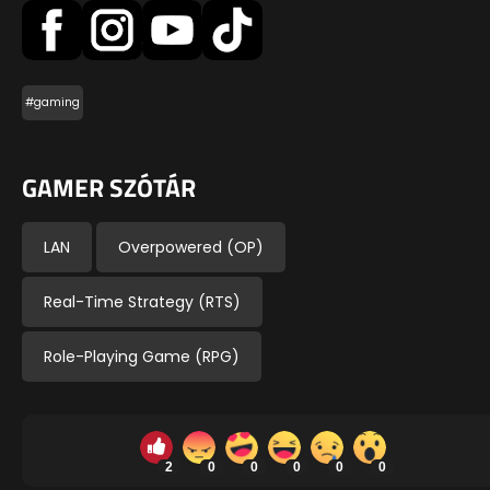
#gaming
GAMER SZÓTÁR
LAN
Overpowered (OP)
Real-Time Strategy (RTS)
Role-Playing Game (RPG)
2
0
0
0
0
0