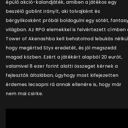
épülő akció-kalandjáték, amiben a játékos egy
beszélő goblint irányít, aki tolvajként és
bérgyilkosként próbál boldogulni egy sötét, fantas
világban. Az RPG elemekkel is felvértezett címben 
Tower of Akenashba kell behatolnod lebukás nélkül
hogy megértsd Styx eredetét, és jól megszedd
magad közben. Ezért a játékért alapból 20 eurót,
valamivel 8 ezer forint alatti összeget kérnek a
fejlesztők általában, úgyhogy most kifejezetten
érdemes lecsapni rá annak ellenére is, hogy már
nem mai csirke.