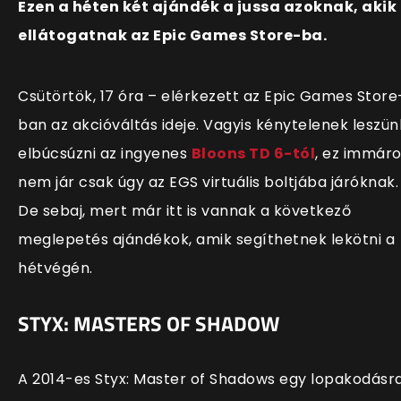
Ezen a héten két ajándék a jussa azoknak, akik
ellátogatnak az Epic Games Store-ba.
Csütörtök, 17 óra – elérkezett az Epic Games Store
ban az akcióváltás ideje. Vagyis kénytelenek leszün
elbúcsúzni az ingyenes
Bloons TD 6-tól
, ez immár
nem jár csak úgy az EGS virtuális boltjába járóknak.
De sebaj, mert már itt is vannak a következő
meglepetés ajándékok, amik segíthetnek lekötni a
hétvégén.
STYX: MASTERS OF SHADOW
A 2014-es Styx: Master of Shadows egy lopakodásr