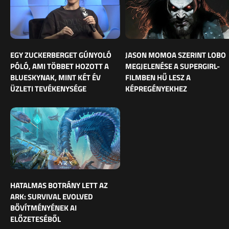
EGY ZUCKERBERGET GÚNYOLÓ
JASON MOMOA SZERINT LOBO
PÓLÓ, AMI TÖBBET HOZOTT A
MEGJELENÉSE A SUPERGIRL-
BLUESKYNAK, MINT KÉT ÉV
FILMBEN HŰ LESZ A
ÜZLETI TEVÉKENYSÉGE
KÉPREGÉNYEKHEZ
HATALMAS BOTRÁNY LETT AZ
ARK: SURVIVAL EVOLVED
BŐVÍTMÉNYÉNEK AI
ELŐZETESÉBŐL