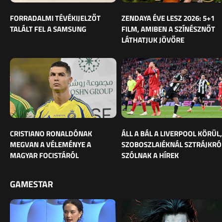
FORRADALMI TÉVÉKIJELZŐT
ZENDAYA ÉVE LESZ 2026: 5+1
TALÁLT FEL A SAMSUNG
FILM, AMIBEN A SZÍNÉSZNŐT
LÁTHATJUK JÖVŐRE
CRISTIANO RONALDÓNAK
ÁLL A BÁL A LIVERPOOL KÖRÜL,
MEGVAN A VÉLEMÉNYE A
SZOBOSZLAIÉKNÁL SZTRÁJKRÓ
MAGYAR FOCISTÁRÓL
SZÓLNAK A HÍREK
GAMESTAR