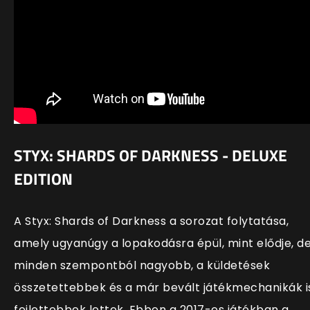
STYX: SHARDS OF DARKNESS - DELUXE
EDITION
A Styx: Shards of Darkness a sorozat folytatása,
amely ugyanúgy a lopakodásra épül, mint elődje, d
minden szempontból nagyobb, a küldetések
összetettebbek és a már bevált játékmechanikák i
fejlettebbek lettek. Ebben a 2017-es játékban a