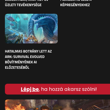
ÜZLETI TEVÉKENYSÉGE
KÉPREGÉNYEKHEZ
HATALMAS BOTRÁNY LETT AZ
ARK: SURVIVAL EVOLVED
BŐVÍTMÉNYÉNEK AI
ELŐZETESÉBŐL
Lépj be
, ha hozzá akarsz szólni!