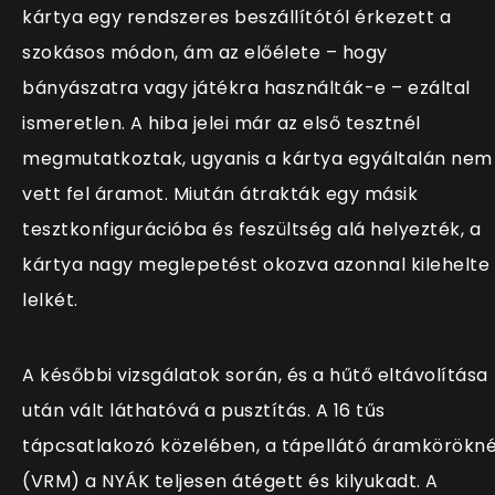
kártya egy rendszeres beszállítótól érkezett a
szokásos módon, ám az előélete – hogy
bányászatra vagy játékra használták-e – ezáltal
ismeretlen. A hiba jelei már az első tesztnél
megmutatkoztak, ugyanis a kártya egyáltalán nem
vett fel áramot. Miután átrakták egy másik
tesztkonfigurációba és feszültség alá helyezték, a
kártya nagy meglepetést okozva azonnal kilehelte
lelkét.
A későbbi vizsgálatok során, és a hűtő eltávolítása
után vált láthatóvá a pusztítás. A 16 tűs
tápcsatlakozó közelében, a tápellátó áramkörökné
(VRM) a NYÁK teljesen átégett és kilyukadt. A