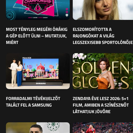
MOST TÉNYLEG MEGÉRI ÓRÁKIG
ELSZOMORÍTOTTA A
A GÉP ELŐTT ÜLNI – MUTATJUK,
RAJONGÓKAT A VILÁG
MIÉRT
LEGSZEXISEBB SPORTOLÓNŐJE
FORRADALMI TÉVÉKIJELZŐT
ZENDAYA ÉVE LESZ 2026: 5+1
TALÁLT FEL A SAMSUNG
FILM, AMIBEN A SZÍNÉSZNŐT
LÁTHATJUK JÖVŐRE