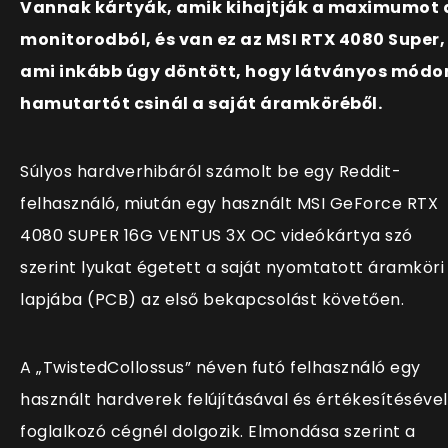
Vannak kártyák, amik kihajtják a maximumot 
monitorodból, és van ez az MSI RTX 4080 Super,
ami inkább úgy döntött, hogy látványos módo
hamutartót csinál a saját áramköréből.
Súlyos hardverhibáról számolt be egy Reddit-
felhasználó, miután egy használt MSI GeForce RTX
4080 SUPER 16G VENTUS 3X OC videókártya szó
szerint lyukat égetett a saját nyomtatott áramköri
lapjába (PCB) az első bekapcsolást követően.
A „TwistedCollossus” néven futó felhasználó egy
használt hardverek felújításával és értékesítésével
foglalkozó cégnél dolgozik. Elmondása szerint a