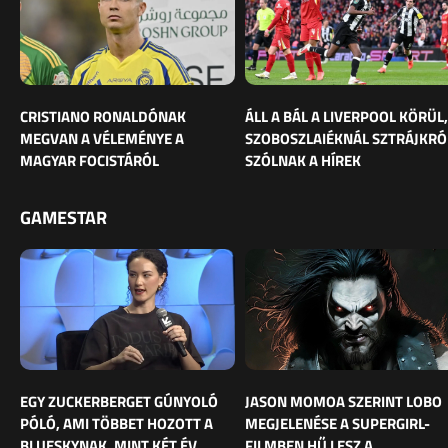
CRISTIANO RONALDÓNAK
ÁLL A BÁL A LIVERPOOL KÖRÜL,
MEGVAN A VÉLEMÉNYE A
SZOBOSZLAIÉKNÁL SZTRÁJKRÓ
MAGYAR FOCISTÁRÓL
SZÓLNAK A HÍREK
GAMESTAR
EGY ZUCKERBERGET GÚNYOLÓ
JASON MOMOA SZERINT LOBO
PÓLÓ, AMI TÖBBET HOZOTT A
MEGJELENÉSE A SUPERGIRL-
BLUESKYNAK, MINT KÉT ÉV
FILMBEN HŰ LESZ A