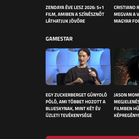
ZENDAYA ÉVE LESZ 2026: 5+1
CRISTIANO
FILM, AMIBEN A SZÍNÉSZNŐT
MEGVAN A 
LÁTHATJUK JÖVŐRE
MAGYAR FO
GAMESTAR
EGY ZUCKERBERGET GÚNYOLÓ
JASON MOM
PÓLÓ, AMI TÖBBET HOZOTT A
MEGJELENÉS
BLUESKYNAK, MINT KÉT ÉV
FILMBEN HŰ
ÜZLETI TEVÉKENYSÉGE
KÉPREGÉNY