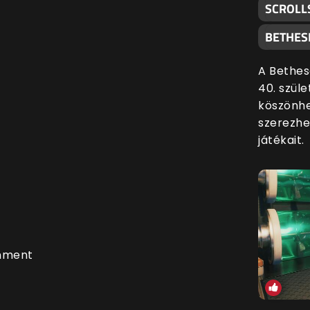
SCROLL
BETHES
A Bethes
40. szül
köszönhe
szerezhe
játékait.
inment