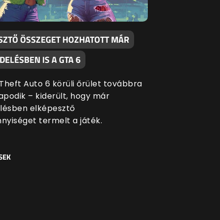
SZTŐ ÖSSZEGET HOZHATOTT MÁR
ELÉSBEN IS A GTA 6
Theft Auto 6 körüli őrület továbbra
apodik – kiderült, hogy már
lésben elképesztő
yiséget termelt a játék.
SEK