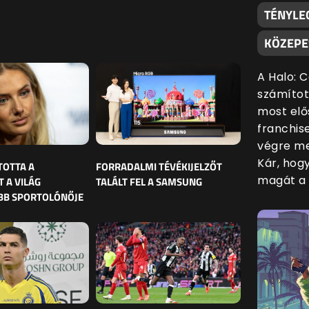
TÉNYLE
KÖZEPE
A Halo: 
számítot
most elő
franchis
végre me
Kár, hog
TOTTA A
FORRADALMI TÉVÉKIJELZŐT
magát a 
 A VILÁG
TALÁLT FEL A SAMSUNG
BB SPORTOLÓNŐJE