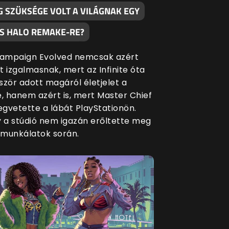
G SZÜKSÉGE VOLT A VILÁGNAK EGY
S HALO REMAKE-RE?
Campaign Evolved nemcsak azért
t izgalmasnak, mert az Infinite óta
ször adott magáról életjelet a
e, hanem azért is, mert Master Chief
gvetette a lábát PlayStationön.
y a stúdió nem igazán erőltette meg
munkálatok során.