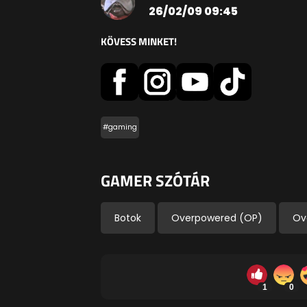
26/02/09 09:45
KÖVESS MINKET!
#gaming
GAMER SZÓTÁR
Botok
Overpowered (OP)
Ov
1
0