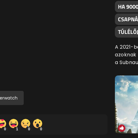
HA 9000
CSAPNÁ
TÚLÉLŐJ
A 2021-b
azoknak f
a Subnau
erwatch
0
1
0
0