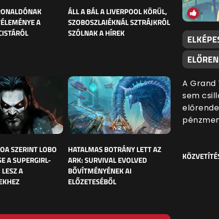
 RONALDÓNAK
ÁLL A BÁL A LIVERPOOL KÖRÜL,
VÉLEMÉNYE A
SZOBOSZLAIÉKNÁL SZTRÁJKRÓL
CISTÁRÓL
SZÓLNAK A HÍREK
ELKÉPE
ELŐREND
A Grand 
sem csill
előrende
pénzmenn
OA SZERINT LOBO
HATALMAS BOTRÁNY LETT AZ
KÖZVETÍTÉ
E A SUPERGIRL-
ARK: SURVIVAL EVOLVED
 LESZ A
BŐVÍTMÉNYÉNEK AI
EKHEZ
ELŐZETESÉBŐL