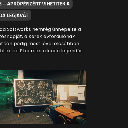
S – APRÓPÉNZÉRT VIHETITEK A
DA LEGJAVÁT
da Softworks nemrég ünnepelte a
etésnapját, a kerek évfordulónak
tően pedig most jóval olcsóbban
titek be Steamen a kiadó legendás