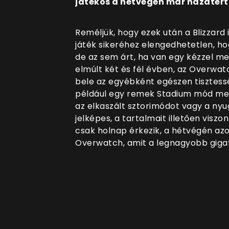
játékos a hétvégén már hazatért
Reméljük, hogy ezek után a Blizzard i
játék sikeréhez elengedhetetlen, ho
de az sem árt, ha van egy kézzel meg
elmúlt két és fél évben, az Overwat
bele az egyébként egészen tisztesség
például egy remek Stadium mód meg 
az elkaszált sztorimódot vagy a ny
jelképes, a tartalmait illetően viszo
csak holnap érkezik, a hétvégén a
Overwatch, amit a legnagyobb gigafr