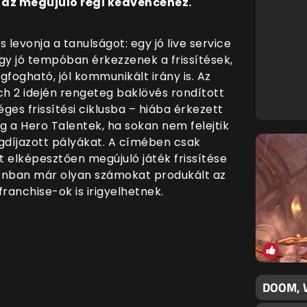
 az megújuló régi kedvencéhez.
s levonja a tanulságot: egy jó live service
gy jó tempóban érkezzenek a frissítések,
fogható, jól kommunikált irány is. Az
ch 2 idején rengeteg baklövés rondított
es frissítési ciklusba – hiába érkezett
a Hero Talentek, ha sokan nem felejtik
ugdíjazott pályákat. A címében csak
nt elképesztően megújuló játék frissítése
zonban már olyan számokat produkált az
anchise-ok is irigyelhetnek.
DOOM, 