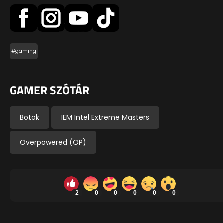
#gaming
GAMER SZÓTÁR
Botok
IEM Intel Extreme Masters
Overpowered (OP)
2
0
0
0
0
0