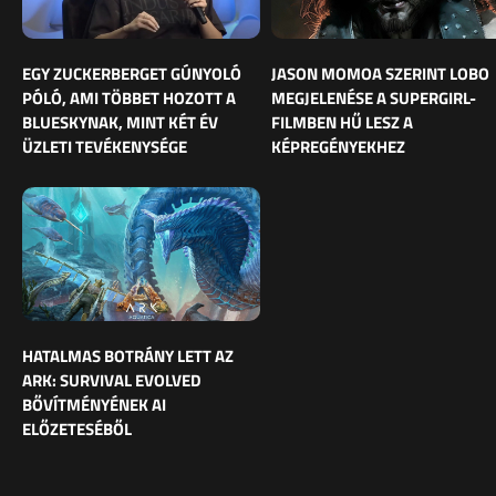
EGY ZUCKERBERGET GÚNYOLÓ
JASON MOMOA SZERINT LOBO
PÓLÓ, AMI TÖBBET HOZOTT A
MEGJELENÉSE A SUPERGIRL-
BLUESKYNAK, MINT KÉT ÉV
FILMBEN HŰ LESZ A
ÜZLETI TEVÉKENYSÉGE
KÉPREGÉNYEKHEZ
HATALMAS BOTRÁNY LETT AZ
ARK: SURVIVAL EVOLVED
BŐVÍTMÉNYÉNEK AI
ELŐZETESÉBŐL