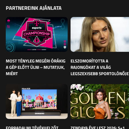
PARTNEREINK AJÁNLATA
MOST TÉNYLEG MEGÉRI ÓRÁKIG
ELSZOMORÍTOTTA A
A GÉP ELŐTT ÜLNI – MUTATJUK,
RAJONGÓKAT A VILÁG
MIÉRT
LEGSZEXISEBB SPORTOLÓNŐJE
FORRADALMI TÉVÉKIJELZŐT
ZENDAYA ÉVE LESZ 2026: 5+1