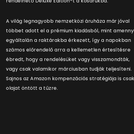
rendelhető Deluxe Edition-t a kosarukba.
A világ legnagyobb nemzetközi áruháza már jóval
többet adott el a prémium kiadásból, mint amenny
egyáltalán a raktárakba érkezett, így a napokban
számos előrendelő arra a kellemetlen értesítésre
ébredt, hogy a rendelésüket vagy visszamondták,
vagy csak valamikor márciusban tudják teljesíteni.
Sajnos az Amazon kompenzációs stratégiája is csa
olajat öntött a tűzre.