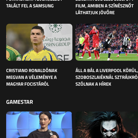
TALÁLT FEL A SAMSUNG
FILM, AMIBEN A SZÍNÉSZNŐT
LÁTHATJUK JÖVŐRE
CRISTIANO RONALDÓNAK
ÁLL A BÁL A LIVERPOOL KÖRÜL,
MEGVAN A VÉLEMÉNYE A
SZOBOSZLAIÉKNÁL SZTRÁJKRÓ
MAGYAR FOCISTÁRÓL
SZÓLNAK A HÍREK
GAMESTAR