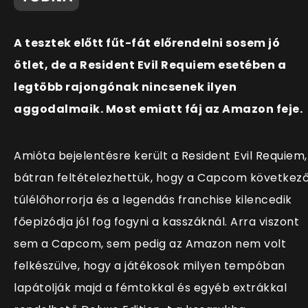
A tesztek előtt fűt-fát előrendelni sosem jó
ötlet, de a Resident Evil Requiem esetében a
legtöbb rajongónak nincsenek ilyen
aggodalmaik. Most emiatt fáj az Amazon feje.
Amióta bejelentésre került a Resident Evil Requiem,
bátran feltételezhettük, hogy a Capcom következ
túlélőhorrorja és a legendás franchise kilencedik
főepizódja jól fog fogyni a kasszáknál. Arra viszont
sem a Capcom, sem pedig az Amazon nem volt
felkészülve, hogy a játékosok milyen tempóban
lapátolják majd a fémtokkal és egyéb extrákkal