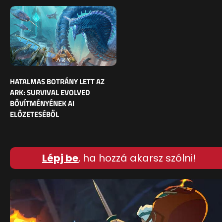
HATALMAS BOTRÁNY LETT AZ
ARK: SURVIVAL EVOLVED
BŐVÍTMÉNYÉNEK AI
ELŐZETESÉBŐL
Lépj be
, ha hozzá akarsz szólni!