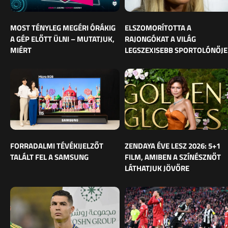
MOST TÉNYLEG MEGÉRI ÓRÁKIG
ELSZOMORÍTOTTA A
A GÉP ELŐTT ÜLNI – MUTATJUK,
RAJONGÓKAT A VILÁG
MIÉRT
LEGSZEXISEBB SPORTOLÓNŐJE
FORRADALMI TÉVÉKIJELZŐT
ZENDAYA ÉVE LESZ 2026: 5+1
TALÁLT FEL A SAMSUNG
FILM, AMIBEN A SZÍNÉSZNŐT
LÁTHATJUK JÖVŐRE