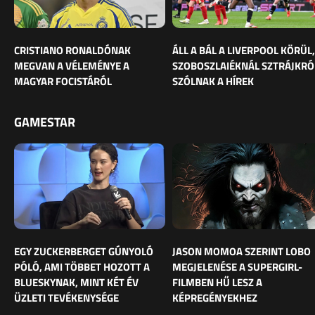
CRISTIANO RONALDÓNAK
ÁLL A BÁL A LIVERPOOL KÖRÜL,
MEGVAN A VÉLEMÉNYE A
SZOBOSZLAIÉKNÁL SZTRÁJKRÓ
MAGYAR FOCISTÁRÓL
SZÓLNAK A HÍREK
GAMESTAR
EGY ZUCKERBERGET GÚNYOLÓ
JASON MOMOA SZERINT LOBO
PÓLÓ, AMI TÖBBET HOZOTT A
MEGJELENÉSE A SUPERGIRL-
BLUESKYNAK, MINT KÉT ÉV
FILMBEN HŰ LESZ A
ÜZLETI TEVÉKENYSÉGE
KÉPREGÉNYEKHEZ