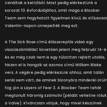
csináltak a kettőből. Most pedig elérkeztünk a
sorozat 10. évfordulójához, amit maga a Bloober
Team sem hagyhatott figyelmen kívül, és stílusosan
Valentin-napon ünnepelték meg ezt.
A The Sick Rose című élőszereplős videó egy
visszaszámlálást követően jelent meg február 14-é
és ez még csak nem is egy túlzottan rejtett utalás,
hiszen el is hangzik az azonos című William Blake
vers. A végére pedig elérkezünk ahhoz, amit talán
senki sem várt, de aminek bizonyára mindenki örüln
fog: jön a Layers of Fear 3. A Bloober Team tehát
megtanult háromig számolni (példát vehetne róluk
a Valve). Kíváncsian várjuk, hogy mivel készülnek