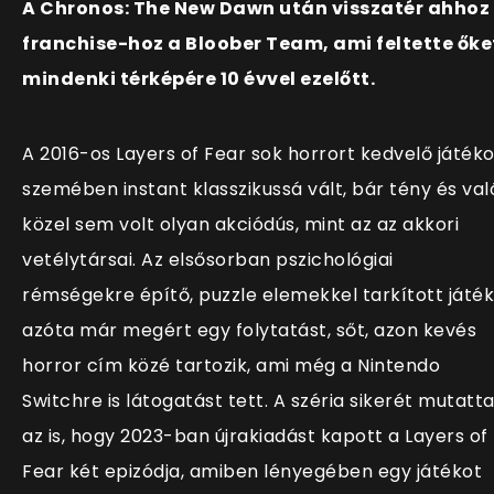
A Chronos: The New Dawn után visszatér ahhoz
franchise-hoz a Bloober Team, ami feltette őke
mindenki térképére 10 évvel ezelőtt.
A 2016-os Layers of Fear sok horrort kedvelő játék
szemében instant klasszikussá vált, bár tény és val
közel sem volt olyan akciódús, mint az az akkori
vetélytársai. Az elsősorban pszichológiai
rémségekre építő, puzzle elemekkel tarkított játék
azóta már megért egy folytatást, sőt, azon kevés
horror cím közé tartozik, ami még a Nintendo
Switchre is látogatást tett. A széria sikerét mutatt
az is, hogy 2023-ban újrakiadást kapott a Layers of
Fear két epizódja, amiben lényegében egy játékot