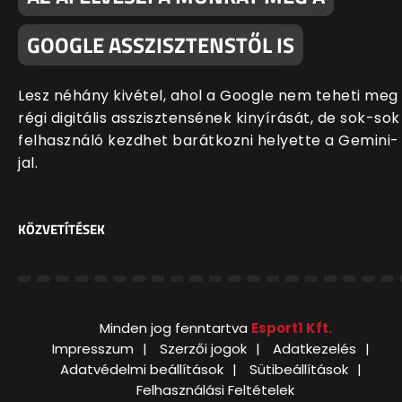
GOOGLE ASSZISZTENSTŐL IS
Lesz néhány kivétel, ahol a Google nem teheti meg
régi digitális asszisztensének kinyírását, de sok-sok
felhasználó kezdhet barátkozni helyette a Gemini-
jal.
KÖZVETÍTÉSEK
Minden jog fenntartva
Esport1 Kft.
Impresszum
Szerzői jogok
Adatkezelés
Adatvédelmi beállítások
Sütibeállítások
Felhasználási Feltételek