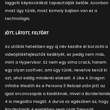
laggoló képkockákat tapasztalják belőle. Azonban
most úgy tűnik, most komoly bajban van ez a
technológia.
JÖTT, LÁTOTT, FELTÖRT
Az utóbbi hetekben egy új név kezdte el borzolni a
videójátékfejlesztők kedélyét, ez pedig nem más,
mint a Hypervisor. Ez nem egy sima crack, hanem
egy olyan szoftver, ami úgy tűnik, nevetve kerüli ki
azt, ahol eddig mindenki elakadt. A Like A Dragon:
Infinite Wealth és a Persona 3 Reload után jött az
igazi arconcsapás a kiadóknak, mivel a Borderlands
4 is megadta magát. A durva az egészben az, hogy
Borderlands 4 esetében nem csak Denuvót