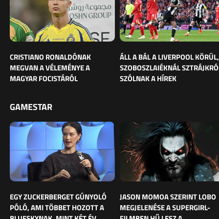
CRISTIANO RONALDÓNAK
ÁLL A BÁL A LIVERPOOL KÖRÜL,
MEGVAN A VÉLEMÉNYE A
SZOBOSZLAIÉKNÁL SZTRÁJKRÓ
MAGYAR FOCISTÁRÓL
SZÓLNAK A HÍREK
GAMESTAR
EGY ZUCKERBERGET GÚNYOLÓ
JASON MOMOA SZERINT LOBO
PÓLÓ, AMI TÖBBET HOZOTT A
MEGJELENÉSE A SUPERGIRL-
BLUESKYNAK, MINT KÉT ÉV
FILMBEN HŰ LESZ A