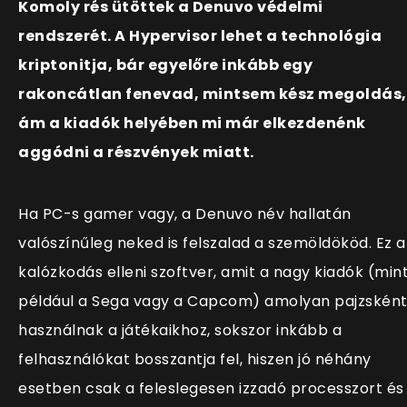
Komoly rés ütöttek a Denuvo védelmi
rendszerét. A Hypervisor lehet a technológia
kriptonitja, bár egyelőre inkább egy
rakoncátlan fenevad, mintsem kész megoldás,
ám a kiadók helyében mi már elkezdenénk
aggódni a részvények miatt.
Ha PC-s gamer vagy, a Denuvo név hallatán
valószínűleg neked is felszalad a szemöldököd. Ez a
kalózkodás elleni szoftver, amit a nagy kiadók (min
például a Sega vagy a Capcom) amolyan pajzskén
használnak a játékaikhoz, sokszor inkább a
felhasználókat bosszantja fel, hiszen jó néhány
esetben csak a feleslegesen izzadó processzort és