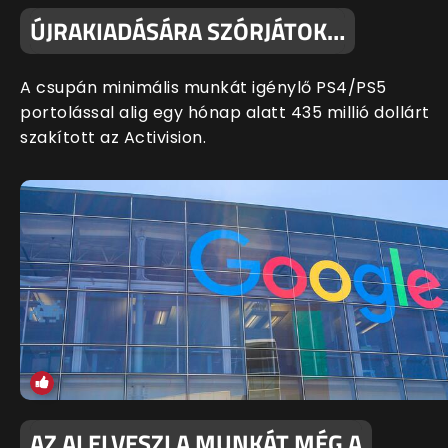
ÚJRAKIADÁSÁRA SZÓRJÁTOK…
A csupán minimális munkát igénylő PS4/PS5
portolással alig egy hónap alatt 435 millió dollárt
szakított az Activision.
AZ AI ELVESZI A MUNKÁT MÉG A