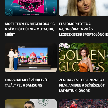
MOST TÉNYLEG MEGÉRI ÓRÁKIG
ELSZOMORÍTOTTA A
A GÉP ELŐTT ÜLNI – MUTATJUK,
RAJONGÓKAT A VILÁG
MIÉRT
LEGSZEXISEBB SPORTOLÓNŐJE
FORRADALMI TÉVÉKIJELZŐT
ZENDAYA ÉVE LESZ 2026: 5+1
TALÁLT FEL A SAMSUNG
FILM, AMIBEN A SZÍNÉSZNŐT
LÁTHATJUK JÖVŐRE