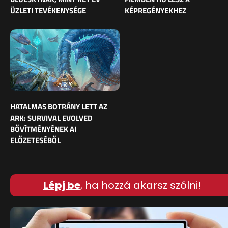
ÜZLETI TEVÉKENYSÉGE
KÉPREGÉNYEKHEZ
HATALMAS BOTRÁNY LETT AZ
ARK: SURVIVAL EVOLVED
BŐVÍTMÉNYÉNEK AI
ELŐZETESÉBŐL
Lépj be
, ha hozzá akarsz szólni!