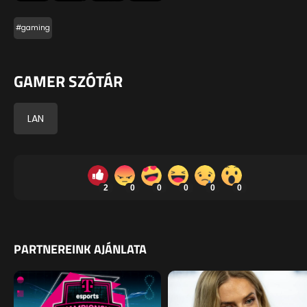
#gaming
GAMER SZÓTÁR
LAN
2
0
0
0
0
0
PARTNEREINK AJÁNLATA