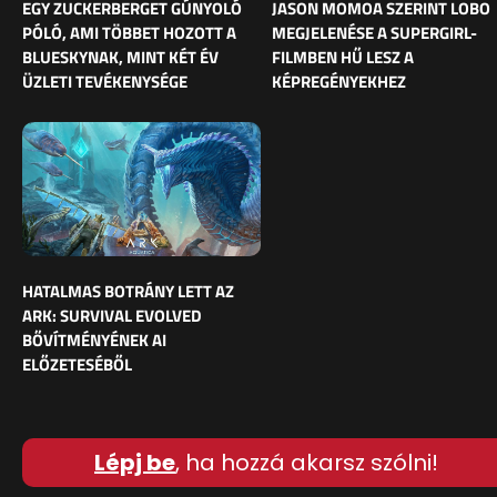
EGY ZUCKERBERGET GÚNYOLÓ
JASON MOMOA SZERINT LOBO
PÓLÓ, AMI TÖBBET HOZOTT A
MEGJELENÉSE A SUPERGIRL-
BLUESKYNAK, MINT KÉT ÉV
FILMBEN HŰ LESZ A
ÜZLETI TEVÉKENYSÉGE
KÉPREGÉNYEKHEZ
HATALMAS BOTRÁNY LETT AZ
ARK: SURVIVAL EVOLVED
BŐVÍTMÉNYÉNEK AI
ELŐZETESÉBŐL
Lépj be
, ha hozzá akarsz szólni!