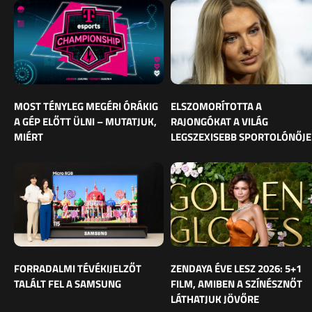
MOST TÉNYLEG MEGÉRI ÓRÁKIG
ELSZOMORÍTOTTA A
A GÉP ELŐTT ÜLNI – MUTATJUK,
RAJONGÓKAT A VILÁG
MIÉRT
LEGSZEXISEBB SPORTOLÓNŐJE
FORRADALMI TÉVÉKIJELZŐT
ZENDAYA ÉVE LESZ 2026: 5+1
TALÁLT FEL A SAMSUNG
FILM, AMIBEN A SZÍNÉSZNŐT
LÁTHATJUK JÖVŐRE