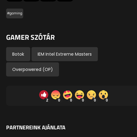
#gaming
GAMER SZÓTÁR
Botok
IEM Intel Extreme Masters
Overpowered (OP)
2
0
0
0
0
0
PARTNEREINK AJÁNLATA