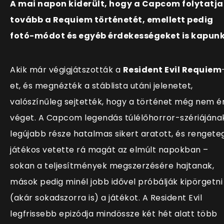
A mai napon kiderült, hogy a Capcom folytatja
tovább a Requiem történetét, emellett pedig
fotó-módot és egyéb érdekességeket is kapunk
Akik már végigjátszották a
Resident Evil Requiem
et, és megnézték a stáblista utáni jelenetet,
valószínűleg sejtették, hogy a történet még nem é
véget. A Capcom legendás túlélőhorror-szériájána
legújabb része hatalmas sikert aratott, és rengete
játékos vetette rá magát az elmúlt napokban –
sokan a teljesítmények megszerzésére hajtanak,
mások pedig minél jobb idővel próbálják kipörgetni
(akár sokadszorra is) a játékot. A Resident Evil
legfrissebb epizódja mindössze két hét alatt több