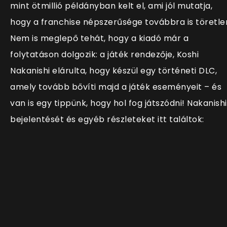
mint ötmillió példányban kelt el, ami jól mutatja,
hogy a franchise népszerűsége továbbra is töretle
Nem is meglepő tehát, hogy a kiadó már a
folytatáson dolgozik: a játék rendezője, Koshi
Nakanishi elárulta, hogy készül egy történeti DLC,
amely tovább bővíti majd a játék eseményeit – és
van is egy tippünk, hogy hol fog játszódni! Nakanishi
bejelentését és egyéb részleteket itt találtok: