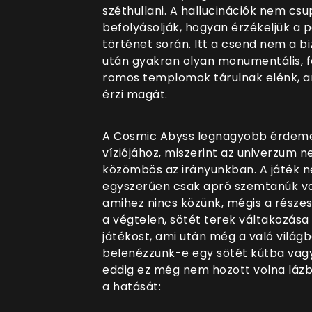
széthullani. A hallucinációk nem csu
befolyásolják, hogyan érzékeljük a 
történet során. Itt a csend nem a bi
után gyakran olyan monumentális, f
romos templomok tárulnak elénk, a
érzi magát.
A Cosmic Abyss legnagyobb érdeme,
víziójához, miszerint az univerzum
közömbös az irányunkban. A játék n
egyszerűen csak apró szemtanúk v
amihez nincs közünk, mégis a részes
a végtelen, sötét terek váltakozása
játékost, ami után még a való világ
belenézzünk-e egy sötét kútba vagy
eddig ez még nem hozott volna lázb
a hatását: