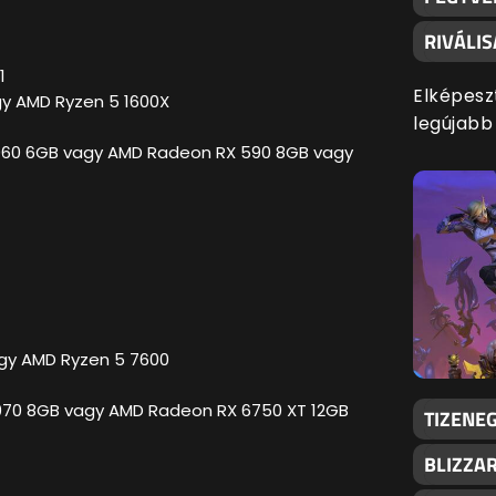
RIVÁLI
1
Elképesz
gy AMD Ryzen 5 1600X
legújabb
1060 6GB vagy AMD Radeon RX 590 8GB vagy
agy AMD Ryzen 5 7600
3070 8GB vagy AMD Radeon RX 6750 XT 12GB
TIZENEG
BLIZZA