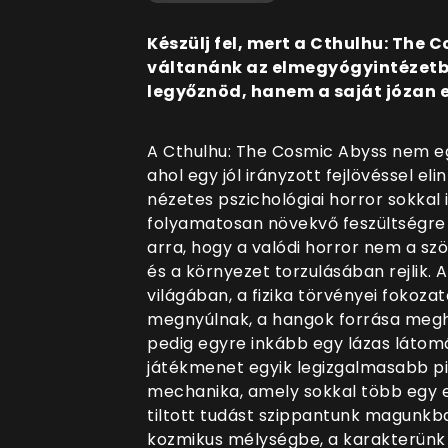
Készülj fel, mert a Cthulhu: The 
váltanánk az elmegyógyintézetbe
legyőznöd, hanem a saját józan 
A Cthulhu: The Cosmic Abyss nem eg
ahol egy jól irányzott fejlövéssel el
nézetes pszichológiai horror sokkal
folyamatosan növekvő feszültségre é
arra, hogy a valódi horror nem a s
és a környezet torzulásában rejlik.
világában, a fizika törvényei fokoz
megnyúlnak, a hangok forrása megha
pedig egyre inkább egy lázas látom
játékmenet egyik legizgalmasabb pil
mechanika, amely sokkal több egy e
tiltott tudást szippantunk magunkba
kozmikus mélységbe, a karakterünk