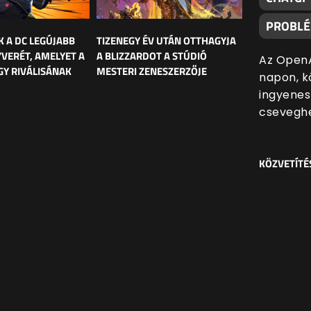
PROBL
K A DC LEGÚJABB
TIZENEGY ÉV UTÁN OTTHAGYJA
YVERÉT, AMELYET A
A BLIZZARDOT A STÚDIÓ
Az OpenA
Y RIVÁLISÁNAK
MESTERI ZENESZERZŐJE
napon, k
ingyenes
cseveghe
KÖZVETÍTÉ