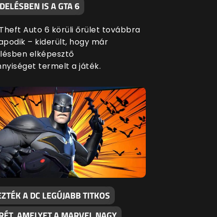
ELÉSBEN IS A GTA 6
Theft Auto 6 körüli őrület továbbra
apodik – kiderült, hogy már
lésben elképesztő
yiséget termelt a játék.
ZTÉK A DC LEGÚJABB TITKOS
RÉT, AMELYET A MARVEL NAGY