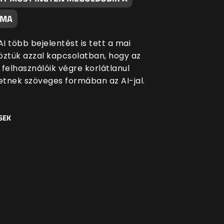
ÉMA
I több bejelentést is tett a mai
öztük azzal kapcsolatban, hogy az
 felhasználóik végre korlátlanul
tnek szöveges formában az AI-jal.
SEK