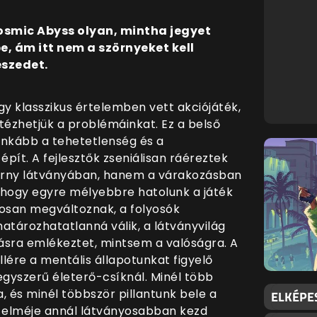
Cosmic Abyss olyan, mintha jegyet
, ám itt nem a szörnyeket kell
eszedet.
y klasszikus értelemben vett akciójáték,
intézhetjük a problémáinkat. Ez a belső
 inkább a tehetetlenség és a
pít. A fejlesztők zseniálisan ráéreztek
zörny látványában, hanem a várakozásban
 Ahogy egyre mélyebbre hatolunk a játék
atosan megváltoznak, a folyosók
tározhatatlanná válik, a látványvilág
ásra emlékeztet, mintsem a valóságra. A
lére a mentális állapotunkat figyelő
gyszerű életerő-csíknál. Minél több
, és minél többször pillantunk bele a
ELKÉPE
 elméje annál látványosabban kezd