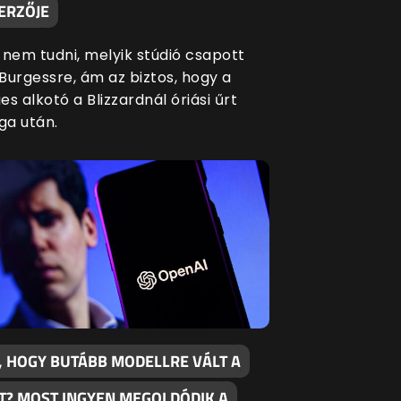
ERZŐJE
 nem tudni, melyik stúdió csapott
Burgessre, ám az biztos, hogy a
s alkotó a Blizzardnál óriási űrt
a után.
, HOGY BUTÁBB MODELLRE VÁLT A
T? MOST INGYEN MEGOLDÓDIK A