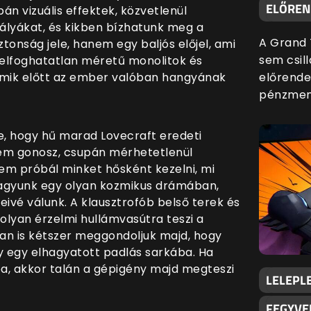
ELŐREND
pán vizuális effektek, közvetlenül
pályákat, és kikben bízhatunk meg a
A Grand 
ztonság jele, hanem egy baljós előjel, ami
sem csill
elfoghatatlan méretű monolitok és
mik előtt az ember valóban hangyának
előrende
pénzmenn
 hogy hű marad Lovecraft eredeti
 nem gonosz, csupán mérhetetlenül
em próbál minket hősként kezelni, mi
agyunk egy olyan kozmikus drámában,
eivé válunk. A klausztrofób belső terek és
 olyan érzelmi hullámvasútra teszi a
ban is kétszer meggondoljuk majd, hogy
 egy elhagyatott padlás sarkába. Ha
a, akkor talán a gépigény majd megteszi
LELEPLE
FEGYVE