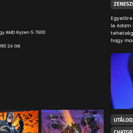
ZENESZ
Egyelőre
le Adam 
agy AMD Ryzen 5 7600
tehetsége
hagy mag
090 24 GB
UTÁLOD
CHATGP