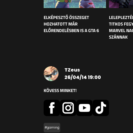
ELKÉPESZTŐ ÖSSZEGET
LELEPLEZTÉ
HOZHATOTT MÁR
TITKOS FEG
ELŐRENDELÉSBEN IS A GTA 6
MARVEL NAG
SZÁNNAK
TZeus
26/04/14 19:00
KÖVESS MINKET!
#gaming