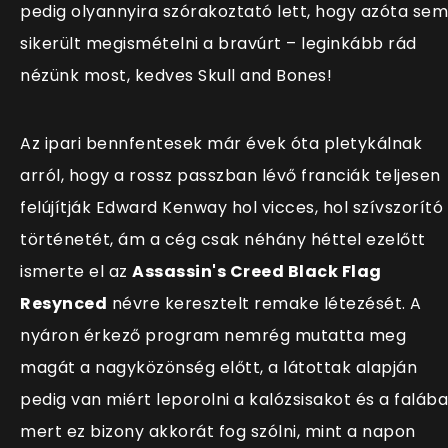
pedig olyannyira szórakoztató lett, hogy azóta sem
sikerült megismételni a bravúrt – leginkább rád
nézünk most, kedves Skull and Bones!
Az ipari bennfentesek már évek óta pletykálnak
arról, hogy a rossz passzban lévő franciák teljesen
felújítják Edward Kenway hol vicces, hol szívszorító
történetét, ám a cég csak néhány héttel ezelőtt
ismerte el az
Assassin's Creed Black Flag
Resynced
névre keresztelt remake létezését. A
nyáron érkező program nemrég mutatta meg
magát a nagyközönség előtt, a látottak alapján
pedig van miért leporolni a kalózsisakot és a falába
mert ez bizony akkorát fog szólni, mint a napon