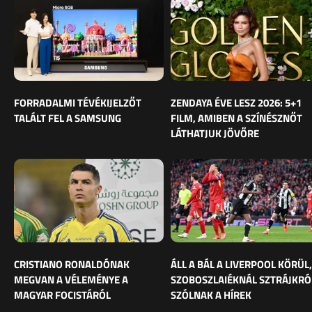
FORRADALMI TÉVÉKIJELZŐT
ZENDAYA ÉVE LESZ 2026: 5+1
TALÁLT FEL A SAMSUNG
FILM, AMIBEN A SZÍNÉSZNŐT
LÁTHATJUK JÖVŐRE
CRISTIANO RONALDÓNAK
ÁLL A BÁL A LIVERPOOL KÖRÜL,
MEGVAN A VÉLEMÉNYE A
SZOBOSZLAIÉKNÁL SZTRÁJKRÓ
MAGYAR FOCISTÁRÓL
SZÓLNAK A HÍREK