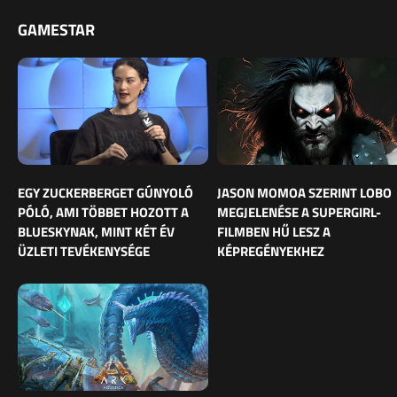
GAMESTAR
EGY ZUCKERBERGET GÚNYOLÓ
JASON MOMOA SZERINT LOBO
PÓLÓ, AMI TÖBBET HOZOTT A
MEGJELENÉSE A SUPERGIRL-
BLUESKYNAK, MINT KÉT ÉV
FILMBEN HŰ LESZ A
ÜZLETI TEVÉKENYSÉGE
KÉPREGÉNYEKHEZ