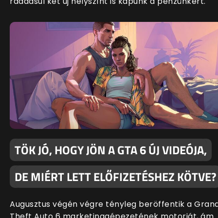
ráadásul két új helyszínt is kapunk a pénzünkért.
TÖK JÓ, HOGY JÖN A GTA 6 ÚJ VIDEÓJA,
DE MIÉRT LETT ELŐFIZETÉSHEZ KÖTVE?
Augusztus végén végre tényleg beröffentik a Gran
Theft Auto 6 marketinggépezetének motorját, ám