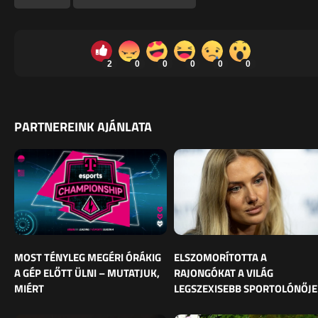
2
0
0
0
0
0
PARTNEREINK AJÁNLATA
MOST TÉNYLEG MEGÉRI ÓRÁKIG
ELSZOMORÍTOTTA A
A GÉP ELŐTT ÜLNI – MUTATJUK,
RAJONGÓKAT A VILÁG
MIÉRT
LEGSZEXISEBB SPORTOLÓNŐJE