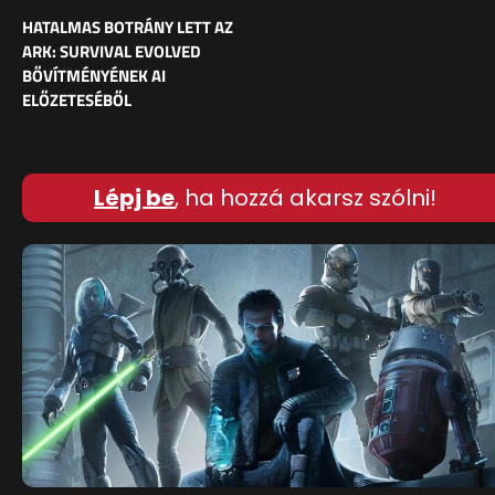
HATALMAS BOTRÁNY LETT AZ
ARK: SURVIVAL EVOLVED
BŐVÍTMÉNYÉNEK AI
ELŐZETESÉBŐL
Lépj be
, ha hozzá akarsz szólni!