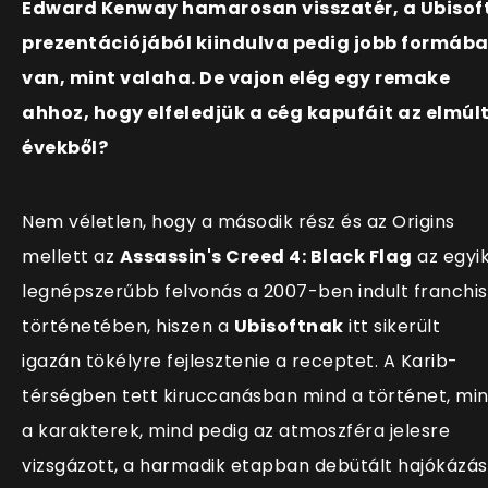
Edward Kenway hamarosan visszatér, a Ubisof
prezentációjából kiindulva pedig jobb formáb
van, mint valaha. De vajon elég egy remake
ahhoz, hogy elfeledjük a cég kapufáit az elmúl
évekből?
Nem véletlen, hogy a második rész és az Origins
mellett az
Assassin's Creed 4: Black Flag
az egyi
legnépszerűbb felvonás a 2007-ben indult franchi
történetében, hiszen a
Ubisoftnak
itt sikerült
igazán tökélyre fejlesztenie a receptet. A Karib-
térségben tett kiruccanásban mind a történet, mi
a karakterek, mind pedig az atmoszféra jelesre
vizsgázott, a harmadik etapban debütált hajókázás