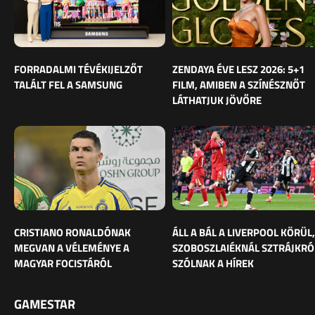
FORRADALMI TÉVÉKIJELZŐT
ZENDAYA ÉVE LESZ 2026: 5+1
TALÁLT FEL A SAMSUNG
FILM, AMIBEN A SZÍNÉSZNŐT
LÁTHATJUK JÖVŐRE
CRISTIANO RONALDÓNAK
ÁLL A BÁL A LIVERPOOL KÖRÜL,
MEGVAN A VÉLEMÉNYE A
SZOBOSZLAIÉKNÁL SZTRÁJKRÓ
MAGYAR FOCISTÁRÓL
SZÓLNAK A HÍREK
GAMESTAR