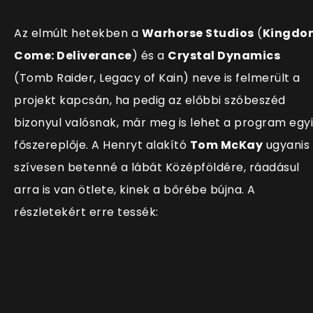
Az elmúlt hetekben a
Warhorse Studios
(
Kingdo
Come: Deliverance
) és a
Crystal Dynamics
(Tomb Raider, Legacy of Kain) neve is felmerült a
projekt kapcsán, ha pedig az előbbi szóbeszéd
bizonyul valósnak, már meg is lehet a program egy
főszereplője. A Henryt alakító
Tom McKay
ugyanis
szívesen betenné a lábát Középföldére, ráadásul
arra is van ötlete, kinek a bőrébe bújna. A
részletekért erre tessék: