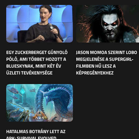
EGY ZUCKERBERGET GÚNYOLÓ
JASON MOMOA SZERINT LOBO
PÓLÓ, AMI TÖBBET HOZOTT A
MEGJELENÉSE A SUPERGIRL-
BLUESKYNAK, MINT KÉT ÉV
FILMBEN HŰ LESZ A
ÜZLETI TEVÉKENYSÉGE
KÉPREGÉNYEKHEZ
HATALMAS BOTRÁNY LETT AZ
ARK: SURVIVAL EVOLVED