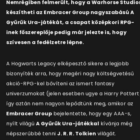
Nemrégiben felmerült, hogy a Warhorse Studio
készítheti az Embracer Group nagyszabású A
Gyűrűk Ura-játékát, a csapat középkori RPG-
inek főszereplője pedig már jelezte is, hogy
szívesen a fedélzetre lépne.
A Hogwarts Legacy elképesztő sikere a legjobb
bizonyíték arra, hogy megéri nagy költségvetésű
akció-RPG-kel bővíteni az ismert fantasy
univerzumokat (jelen esetben ugye a Harry Pottert
így aztán nem nagyon lepődtünk meg, amikor az
Embracer Group
bejelentette, hogy egy AAA-s,
nyílt világú
A Gyűrűk Ura-játékkal
kívánja még
népszerűbbé tenni
J. R. R. Tolkien
világát.