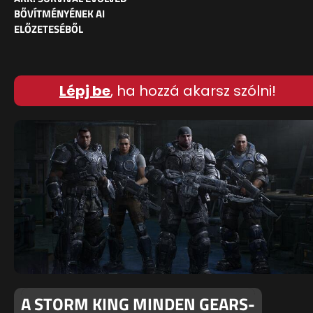
BŐVÍTMÉNYÉNEK AI
ELŐZETESÉBŐL
Lépj be
, ha hozzá akarsz szólni!
A STORM KING MINDEN GEARS-