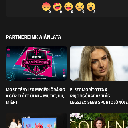
0
0
0
0
2
PARTNEREINK AJÁNLATA
MOST TÉNYLEG MEGÉRI ÓRÁKIG
ELSZOMORÍTOTTA A
A GÉP ELŐTT ÜLNI – MUTATJUK,
RAJONGÓKAT A VILÁG
MIÉRT
LEGSZEXISEBB SPORTOLÓNŐJE