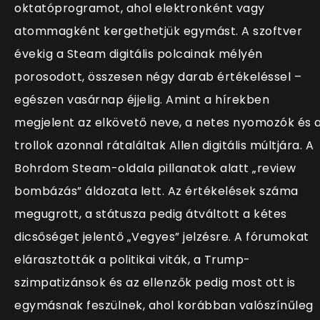
oktatóprogramot, ahol elektronként vagy
atommagként kergethetjük egymást. A szoftver
évekig a Steam digitális polcainak mélyén
porosodott, összesen négy darab értékeléssel –
egészen vasárnap éjjelig. Amint a hírekben
megjelent az elkövető neve, a netes nyomozók és 
trollok azonnal rátaláltak Allen digitális múltjára. A
Bohrdom Steam-oldala pillanatok alatt „review
bombázás” áldozata lett. Az értékelések száma
megugrott, a státusza pedig átváltott a kétes
dicsőséget jelentő „Vegyes” jelzésre. A fórumokat
elárasztották a politikai viták, a Trump-
szimpatizánsok és az ellenzők pedig most ott is
egymásnak feszülnek, ahol korábban valószínűleg