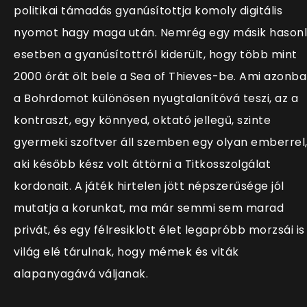
politikai támadás gyanúsítottja komoly digitális
nyomot hagy maga után. Nemrég egy másik hason
esetben a gyanúsítottról kiderült, hogy több mint
2000 órát ölt bele a Sea of Thieves-be. Ami azonb
a Bohrdomot különösen nyugtalanítóvá teszi, az a
kontraszt, egy könnyed, oktató jellegű, szinte
gyermeki szoftver áll szemben egy olyan emberrel
aki később kész volt áttörni a Titkosszolgálat
kordonait. A játék hirtelen jött népszerűsége jól
mutatja a korunkat, ma már semmi sem marad
privát, és egy félresiklott élet legapróbb morzsái is
világ elé tárulnak, hogy mémek és viták
alapanyagává váljanak.