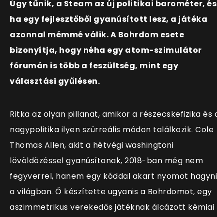
Úgy tűnik, a Steam az új politikai barométer, és
ha egy fejlesztőből gyanúsított lesz, a játéka
azonnal mémmé válik. A Bohrdom esete
bizonyítja, hogy néha egy atom-szimulátor
fórumán is több a feszültség, mint egy
választási gyűlésen.
Ritka az olyan pillanat, amikor a részecskefizika és 
nagypolitika ilyen szürreális módon találkozik. Cole
Thomas Allen, akit a hétvégi washingtoni
lövöldözéssel gyanúsítanak, 2018-ban még nem
fegyverrel, hanem egy kóddal akart nyomot hagyni
a világban. Ő készítette ugyanis a Bohrdomot, egy
aszimmetrikus verekedős játéknak álcázott kémiai