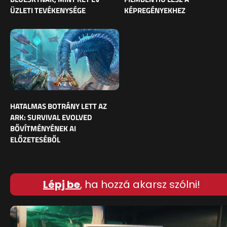
ÜZLETI TEVÉKENYSÉGE
KÉPREGÉNYEKHEZ
HATALMAS BOTRÁNY LETT AZ
ARK: SURVIVAL EVOLVED
BŐVÍTMÉNYÉNEK AI
ELŐZETESÉBŐL
Lépj be
, ha hozzá akarsz szólni!