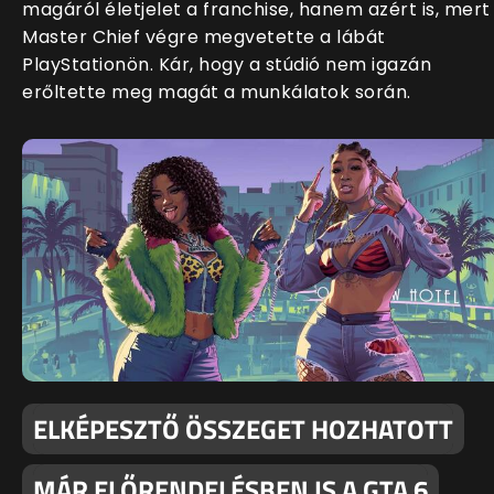
magáról életjelet a franchise, hanem azért is, mert
Master Chief végre megvetette a lábát
PlayStationön. Kár, hogy a stúdió nem igazán
erőltette meg magát a munkálatok során.
ELKÉPESZTŐ ÖSSZEGET HOZHATOTT
MÁR ELŐRENDELÉSBEN IS A GTA 6