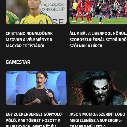
CRISTIANO RONALDÓNAK
ÁLL A BÁL A LIVERPOOL KÖRÜL,
MEGVAN A VÉLEMÉNYE A
SZOBOSZLAIÉKNÁL SZTRÁJKRÓ
MAGYAR FOCISTÁRÓL
SZÓLNAK A HÍREK
GAMESTAR
EGY ZUCKERBERGET GÚNYOLÓ
JASON MOMOA SZERINT LOBO
PÓLÓ, AMI TÖBBET HOZOTT A
MEGJELENÉSE A SUPERGIRL-
BLUESKYNAK, MINT KÉT ÉV
FILMBEN HŰ LESZ A