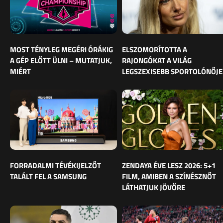
MOST TÉNYLEG MEGÉRI ÓRÁKIG
ELSZOMORÍTOTTA A
A GÉP ELŐTT ÜLNI – MUTATJUK,
RAJONGÓKAT A VILÁG
MIÉRT
LEGSZEXISEBB SPORTOLÓNŐJE
FORRADALMI TÉVÉKIJELZŐT
ZENDAYA ÉVE LESZ 2026: 5+1
TALÁLT FEL A SAMSUNG
FILM, AMIBEN A SZÍNÉSZNŐT
LÁTHATJUK JÖVŐRE