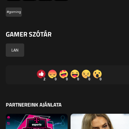
#gaming
GAMER SZÓTÁR
LAN
2
0
0
0
0
0
PARTNEREINK AJÁNLATA