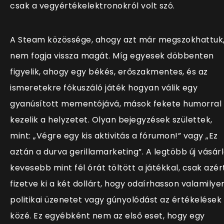
csak a vegyértékelektronokról volt szó.
A Steam közössége, ahogy azt már megszokhattuk
nem fogja vissza magát. Míg egyesek döbbenten
figyelik, ahogy egy békés, erőszakmentes, és az
ismeretekre fókuszáló játék hogyan válik egy
gyanúsított mementójává, mások fekete humorral
kezelik a helyzetet. Olyan bejegyzések születtek,
mint: „Végre egy kis aktivitás a fórumon!” vagy „Ez
aztán a durva gerillamarketing”. A legtöbb új vásár
kevesebb mint fél órát töltött a játékkal, csak azér
fizetve ki a két dollárt, hogy odaírhasson valamilye
politikai üzenetet vagy gúnyolódást az értékelések
közé. Ez egyébként nem az első eset, hogy egy