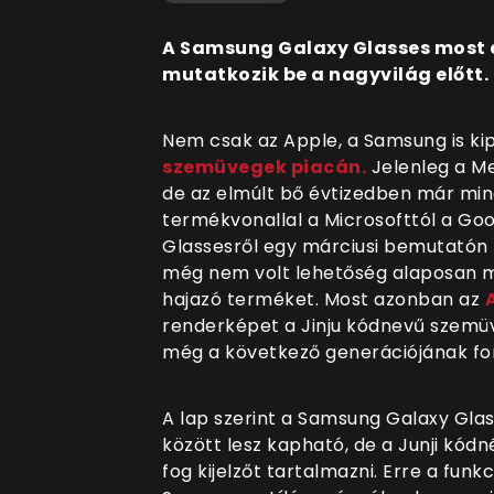
A Samsung Galaxy Glasses most e
mutatkozik be a nagyvilág előtt.
Nem csak az Apple, a Samsung is k
szemüvegek piacán.
Jelenleg a Me
de az elmúlt bő évtizedben már mi
termékvonallal a Microsofttól a Goo
Glassesről egy márciusi bemutatón b
még nem volt lehetőség alaposan 
hajazó terméket. Most azonban az
renderképet a Jinju kódnevű szemü
még a következő generációjának font
A lap szerint a Samsung Galaxy Glas
között lesz kapható, de a Junji kó
fog kijelzőt tartalmazni. Erre a funk