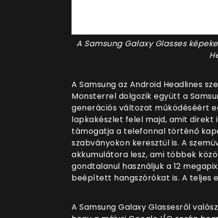
A Samsung Galaxy Glasses képeken (
H
A Samsung az Android Headlines sze
Monsterrel dolgozik együtt a Samsun
generációs változat működéséért 
lapkakészlet felel majd, amit direkt 
támogatja a telefonnal történő kapc
szabványokon keresztül is. A szemü
akkumulátora lesz, ami többek közöt
gondtalanul használjuk a 12 megapix
beépített hangszórókat is. A telje
A Samsung Galaxy Glassesről valós