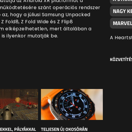
utatja az Android XR platformot a
 működtetésére szánt operációs rendszer
NAGY K
pp az, hogy a júliusi Samsung Unpacked
 Z Fold8, Z Fold Wide és Z Flip8
MARVEL
m elképzelhetetlen, mert általában a
 is ilyenkor mutatják be.
A Hearts
KÖZVETÍTÉ
LEKKEL, PÁLYÁKKAL
TELJESEN ÚJ OKOSÓRÁN