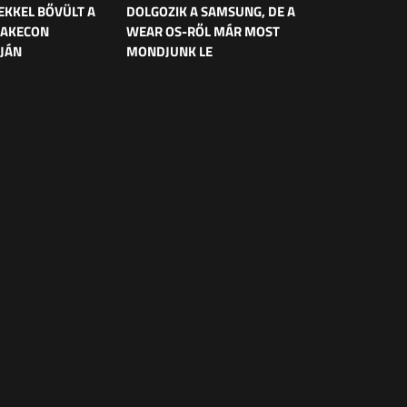
EKKEL BŐVÜLT A
DOLGOZIK A SAMSUNG, DE A
UAKECON
WEAR OS-RŐL MÁR MOST
JÁN
MONDJUNK LE