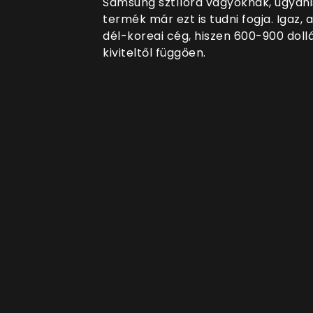
Samsung sztílóra vágyóknak, ugyan
termék már ezt is tudni fogja. Igaz,
dél-koreai cég, hiszen 600-900 dollá
kiviteltől függően.