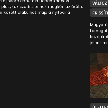
is a jövőre debütáló Haean kódnevű
VÁLTOZ
 a pletykák szerint ennek megkéri az árát a
r között alakulhat majd a nyitóár a
FRISSÍT
Magyaráz
támogatá
középkat
jelent m
ÚJ ELLE