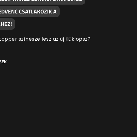
EDVENC CSATLAKOZIK A
HEZ!
topper színésze lesz az új Küklopsz?
SEK