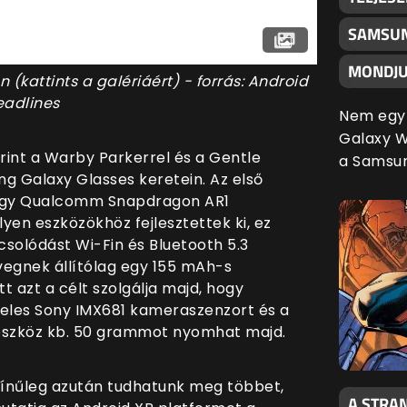
SAMSUN
MONDJU
kattints a galériáért) - forrás: Android
eadlines
Nem egy 
Galaxy Wa
rint a Warby Parkerrel és a Gentle
a Samsu
g Galaxy Glasses keretein. Az első
egy Qualcomm Snapdragon AR1
ilyen eszközökhöz fejlesztettek ki, ez
solódást Wi-Fin és Bluetooth 5.3
vegnek állítólag egy 155 mAh-s
t azt a célt szolgálja majd, hogy
eles
Sony IMX681 kameraszenzort és a
s eszköz kb. 50 grammot nyomhat majd.
zínűleg azután tudhatunk meg többet,
A STRAN