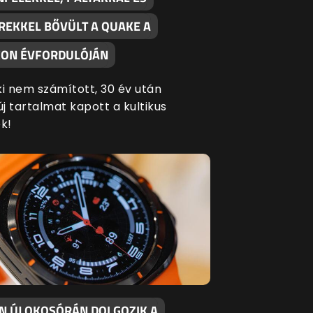
REKKEL BŐVÜLT A QUAKE A
ON ÉVFORDULÓJÁN
ki nem számított, 30 év után
új tartalmat kapott a kultikus
k!
EN ÚJ OKOSÓRÁN DOLGOZIK A