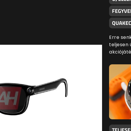
FEGYVE
QUAKEC
Erre sen
teljesen 
akciójáté
TELJES