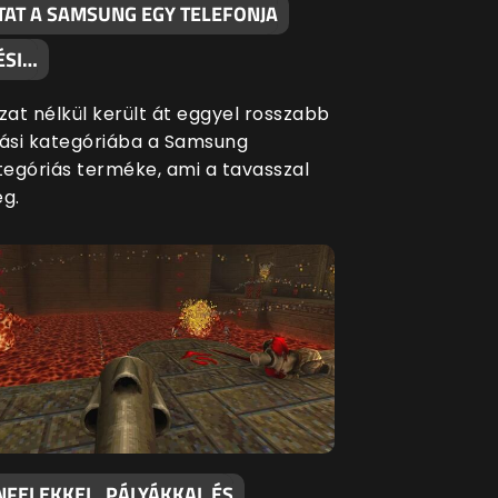
TAT A SAMSUNG EGY TELEFONJA
ÉSI…
at nélkül került át eggyel rosszabb
si kategóriába a Samsung
egóriás terméke, ami a tavasszal
eg.
NFELEKKEL, PÁLYÁKKAL ÉS