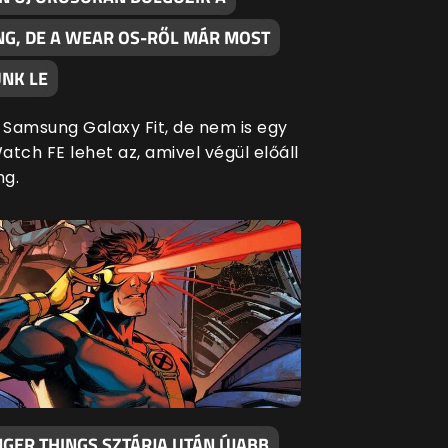
G, DE A WEAR OS-RŐL MÁR MOST
NK LE
Samsung Galaxy Fit, de nem is egy
tch FE lehet az, amivel végül előáll
ng.
GER THINGS SZTÁRJA UTÁN ÚJABB