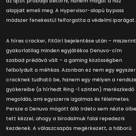
az ajtót próbálja betörni, hanem magát a ház
alapjait emeli meg. A Hypervisor-alapú bypass
módszer fenekestül felforgatta a védelmi iparágat.
A híres cracker, FitGirl bejelentése után – miszerin
gyakorlatilag minden egyjátékos Denuvo-cím
szabad prédává vált – a gaming közösségben
felbolydult a méhkas. Azonban ez nem egy egysze
cracknek tudható be, hanem egy mélyen a rendsz
gyökereibe (a hírhedt Ring -1 szinten) merészkedő
megoldás, ami egyszerre izgalmas és félelmetes.
Persze a Denuvo mögött álló Irdeto sem nézte ölb
tett kézzel, ahogy a birodalmuk falai repedezni
kezdenek. A válaszcsapás megérkezett, a háború