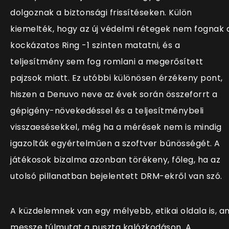
dolgoznak a biztonsági frissítéseken. Külön
kiemelték, hogy az új védelmi rétegek nem fognak 
kockázatos Ring -1 szinten matatni, és a
teljesítmény sem fog romlani a megerősített
pajzsok miatt. Ez utóbbi különösen érzékeny pont,
hiszen a Denuvo neve az évek során összeforrt a
gépigény-növekedéssel és a teljesítménybeli
visszaesésekkel, még ha a mérések nem is mindig
igazolták egyértelműen a szoftver bűnösségét. A
játékosok bizalma azonban törékeny, főleg, ha az
utolsó pillanatban bejelentett DRM-ekről van szó.
A küzdelemnek van egy mélyebb, etikai oldala is, a
messze túlmutat a puszta kalózkodáson. A