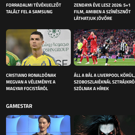
FORRADALMI TÉVÉKIJELZŐT
ZENDAYA ÉVE LESZ 2026: 5+1
TALÁLT FEL A SAMSUNG
FILM, AMIBEN A SZÍNÉSZNŐT
LÁTHATJUK JÖVŐRE
CRISTIANO RONALDÓNAK
ÁLL A BÁL A LIVERPOOL KÖRÜL,
MEGVAN A VÉLEMÉNYE A
SZOBOSZLAIÉKNÁL SZTRÁJKRÓ
MAGYAR FOCISTÁRÓL
SZÓLNAK A HÍREK
GAMESTAR