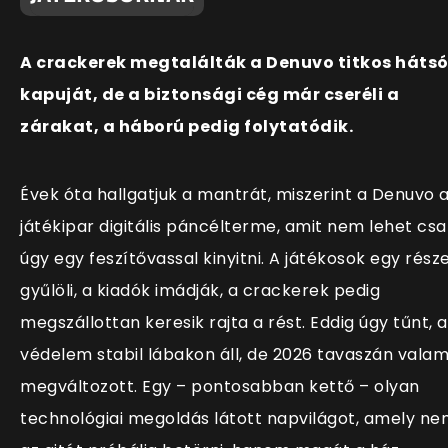
A crackerek megtalálták a Denuvo titkos háts
kapuját, de a biztonsági cég már cseréli a
zárakat, a háború pedig folytatódik.
Évek óta hallgatjuk a mantrát, miszerint a Denuvo 
játékipar digitális páncélterme, amit nem lehet csa
úgy egy feszítővassal kinyitni. A játékosok egy rész
gyűlöli, a kiadók imádják, a crackerek pedig
megszállottan keresik rajta a rést. Eddig úgy tűnt, a
védelem stabil lábakon áll, de 2026 tavaszán valam
megváltozott. Egy – pontosabban kettő – olyan
technológiai megoldás látott napvilágot, amely n