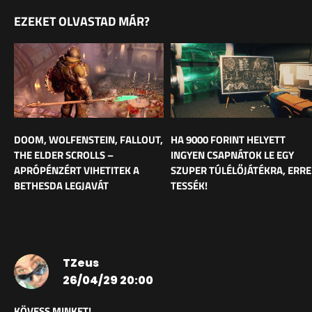
EZEKET OLVASTAD MÁR?
DOOM, WOLFENSTEIN, FALLOUT,
HA 9000 FORINT HELYETT
THE ELDER SCROLLS –
INGYEN CSAPNÁTOK LE EGY
APRÓPÉNZÉRT VIHETITEK A
SZUPER TÚLÉLŐJÁTÉKRA, ERRE
BETHESDA LEGJAVÁT
TESSÉK!
TZeus
26/04/29 20:00
KÖVESS MINKET!