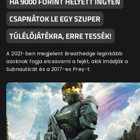
HA 9000 FORINT HELYETT INGYEN
CSAPNÁTOK LE EGY SZUPER
TÚLÉLŐJÁTÉKRA, ERRE TESSÉK!
A 2021-ben megjelent Breathedge leginkább
azoknak fogja elcsavarni a fejét, akik imádják a
Subnauticát és a 2017-es Prey-t.