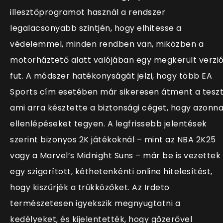
illesztőprogramot használ a rendszer
legalacsonyabb szintjén, hogy elhitesse a
védelemmel, minden rendben van, miközben a
motorháztető alatt valójában egy megkerült verzi
fut. A módszer hatékonyságát jelzi, hogy több EA
Sports cím esetében már sikeresen átment a teszt
ami arra késztette a biztonsági céget, hogy azonna
ellenlépéseket tegyen. A legfrissebb jelentések
szerint bizonyos 2K játékoknál – mint az NBA 2K25
vagy a Marvel’s Midnight Suns – már be is vezettek
egy szigorított, kéthetenkénti online hitelesítést,
hogy kiszűrjék a trükközőket. Az Irdeto
természetesen igyekszik megnyugtatni a
kedélyeket, és kijelentették, hogy gőzerővel