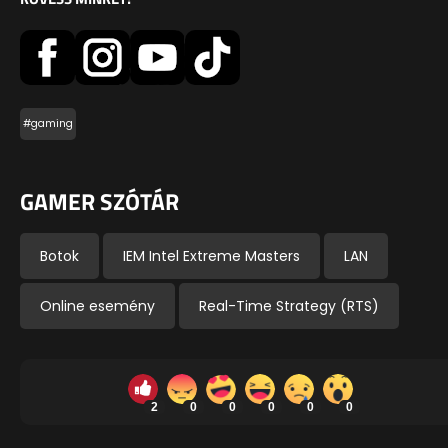
#gaming
GAMER SZÓTÁR
Botok
IEM Intel Extreme Masters
LAN
Online esemény
Real-Time Strategy (RTS)
2
0
0
0
0
0