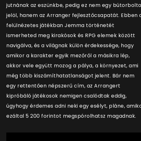
jutnának az eszünkbe, pedig ez nem egy bútorbolt
jelöl, hanem az Arranger fejlesztőcsapatát. Ebben 
felülnézetes játékban Jemma történetét
ismerheted meg kirakósok és RPG elemek között
navigálva, és a világnak külön érdekessége, hogy
amikor a karakter egyik mezőről a másikra lép,
akkor vele együtt mozog a pálya, a környezet, ami
még több kiszámíthatatlanságot jelent. Bár nem
egy rettentően népszerű cím, az Arrangert
kipróbáló játékosok nemigen csalódtak eddig,
úgyhogy érdemes adni neki egy esélyt, pláne, amik
ezáltal 5 200 forintot megspórolhatsz magadnak.