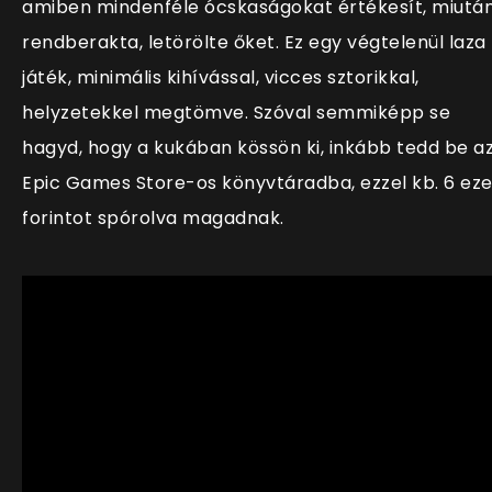
amiben mindenféle ócskaságokat értékesít, miutá
rendberakta, letörölte őket. Ez egy végtelenül laza
játék, minimális kihívással, vicces sztorikkal,
helyzetekkel megtömve. Szóval semmiképp se
hagyd, hogy a kukában kössön ki, inkább tedd be a
Epic Games Store-os könyvtáradba, ezzel kb. 6 eze
forintot spórolva magadnak.