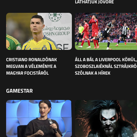
LÁTHATJUK JÖVŐRE
CRISTIANO RONALDÓNAK
ÁLL A BÁL A LIVERPOOL KÖRÜL,
MEGVAN A VÉLEMÉNYE A
SZOBOSZLAIÉKNÁL SZTRÁJKRÓ
MAGYAR FOCISTÁRÓL
SZÓLNAK A HÍREK
GAMESTAR