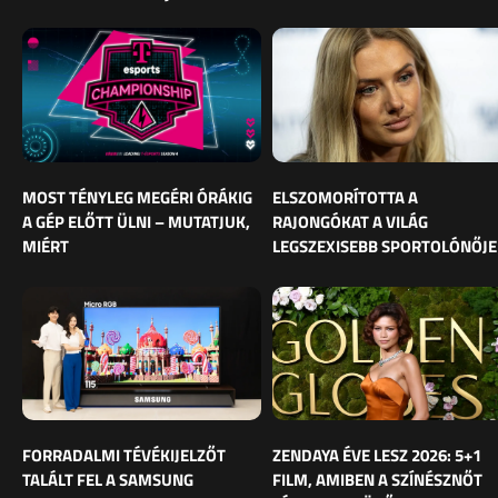
MOST TÉNYLEG MEGÉRI ÓRÁKIG
ELSZOMORÍTOTTA A
A GÉP ELŐTT ÜLNI – MUTATJUK,
RAJONGÓKAT A VILÁG
MIÉRT
LEGSZEXISEBB SPORTOLÓNŐJE
FORRADALMI TÉVÉKIJELZŐT
ZENDAYA ÉVE LESZ 2026: 5+1
TALÁLT FEL A SAMSUNG
FILM, AMIBEN A SZÍNÉSZNŐT