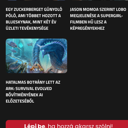
EGY ZUCKERBERGET GÚNYOLÓ
JASON MOMOA SZERINT LOBO
PÓLÓ, AMI TÖBBET HOZOTT A
MEGJELENÉSE A SUPERGIRL-
BLUESKYNAK, MINT KÉT ÉV
FILMBEN HŰ LESZ A
ÜZLETI TEVÉKENYSÉGE
KÉPREGÉNYEKHEZ
HATALMAS BOTRÁNY LETT AZ
ARK: SURVIVAL EVOLVED
BŐVÍTMÉNYÉNEK AI
ELŐZETESÉBŐL
Lépj be
, ha hozzá akarsz szólni!