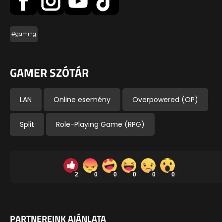
#gaming
GAMER SZÓTÁR
LAN
Online esemény
Overpowered (OP)
Split
Role-Playing Game (RPG)
2
0
0
0
0
0
PARTNEREINK AJÁNLATA