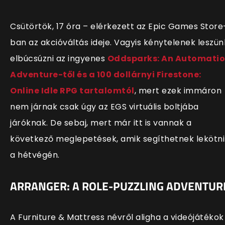
Csütörtök, 17 óra – elérkezett az Epic Games Store
ban az akcióváltás ideje. Vagyis kénytelenek leszün
elbúcsúzni az ingyenes
Oddsparks: An Automati
Adventure-től és a 100 dollárnyi Firestone:
Online Idle RPG tartalomtól
, mert ezek immáron
nem járnak csak úgy az EGS virtuális boltjába
járóknak. De sebaj, mert már itt is vannak a
következő meglepetések, amik segíthetnek lekötni
a hétvégén.
ARRANGER: A ROLE-PUZZLING ADVENTUR
A Furniture & Mattress névről aligha a videójátékok