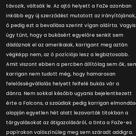
távozik, váltsák le. Az ajtó helyett a FaZe azonban
inkább egy új szerződést mutatott az irányítójának,
ő pedig ezt a bevallása szerint vígan aláírta. Vagyis
úgy tűnt, hogy a bukásért egyelőre senkit sem
dádáznak el az amerikaiak, karrigant meg aztán
végképp nem, az ő pozíciója lesz a legbiztosabb.
Amit viszont ebben a percben állítólag sem ők, se
karrigan nem tudott még, hogy hamarosan
felelősségvállalás helyett felfelé bukás vár a
dánra. Nem sokkal később ugyanis bejelentkezett
érte a Falcons, a szaúdiak pedig karrigan elmondás
alapján egyetlen hét alatt lezavarták titokban a
tárgyalásokat az átigazolásáról, a tinta a FaZe-es
papírokon valószínűleg meg sem száradt addigra.