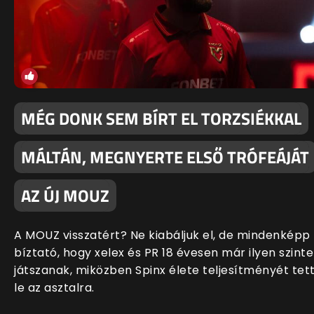
MÉG DONK SEM BÍRT EL TORZSIÉKKAL
MÁLTÁN, MEGNYERTE ELSŐ TRÓFEÁJÁT
AZ ÚJ MOUZ
A MOUZ visszatért? Ne kiabáljuk el, de mindenképp
bíztató, hogy xelex és PR 18 évesen már ilyen szint
játszanak, miközben Spinx élete teljesítményét tet
le az asztalra.