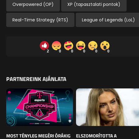
Overpowered (OP)
XP (tapasztalati pontok)
Real-Time Strategy (RTS)
League of Legends (LoL)
2
0
0
0
0
0
PARTNEREINK AJÁNLATA
MOST TÉNYLEG MEGÉRI ÓRÁKIG
ELSZOMORÍTOTTA A