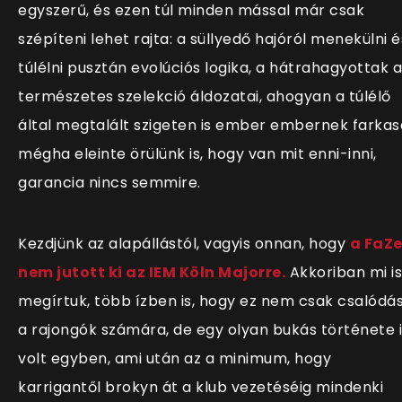
egyszerű, és ezen túl minden mással már csak
szépíteni lehet rajta: a süllyedő hajóról menekülni é
túlélni pusztán evolúciós logika, a hátrahagyottak a
természetes szelekció áldozatai, ahogyan a túlélő
által megtalált szigeten is ember embernek farkas
mégha eleinte örülünk is, hogy van mit enni-inni,
garancia nincs semmire.
Kezdjünk az alapállástól, vagyis onnan, hogy
a FaZ
nem jutott ki az IEM Köln Majorre.
Akkoriban mi is
megírtuk, több ízben is, hogy ez nem csak csalódá
a rajongók számára, de egy olyan bukás története i
volt egyben, ami után az a minimum, hogy
karrigantől brokyn át a klub vezetéséig mindenki