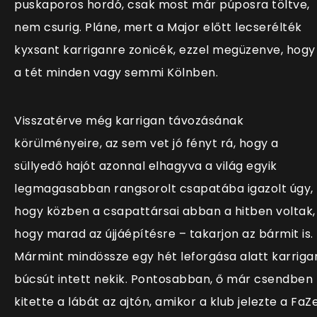
puskaporos hordó, csak most már púposra töltve,
nem csurig. Pláne, mert a Major előtt lecserélték
kyxsant karriganre zonicék, ezzel megüzenve, hogy
a tét minden vagy semmi Kölnben.
Visszatérve még karrigan távozásának
körülményeire, az sem vet jó fényt rá, hogy a
süllyedő hajót azonnal elhagyva a világ egyik
legmagasabban rangsorolt csapatába igazolt úgy,
hogy közben a csapattársai abban a hitben voltak,
hogy marad az újjáépítésre – takarjon az bármit is.
Mármint mindössze egy hét leforgása alatt karriga
búcsút intett nekik. Pontosabban, ő már csendben
kitette a lábát az ajtón, amikor a klub jelezte a FaZ