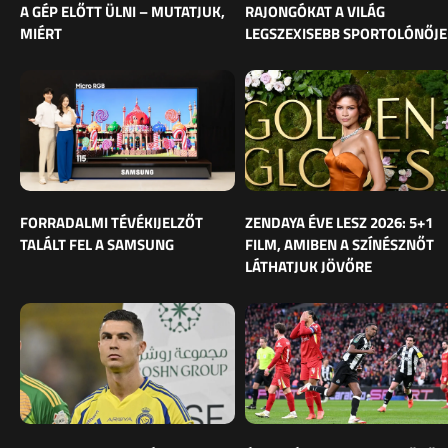
A GÉP ELŐTT ÜLNI – MUTATJUK,
RAJONGÓKAT A VILÁG
MIÉRT
LEGSZEXISEBB SPORTOLÓNŐJE
FORRADALMI TÉVÉKIJELZŐT
ZENDAYA ÉVE LESZ 2026: 5+1
TALÁLT FEL A SAMSUNG
FILM, AMIBEN A SZÍNÉSZNŐT
LÁTHATJUK JÖVŐRE