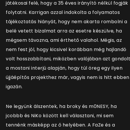
játékosai felé, hogy a 35 éves irányító nélkül fogják
folytatni. Karrigan azzal indokolta a folyamatos
tájékoztatás hiányát, hogy nem akarta rombolni a
belé vetett bizalmat arra az esetre készülve, ha
mégsem távozna, ami érthető valahol. Mégis, az
nem fest jól, hogy kicsivel korábban még hajlandó
volt hosszabbítani, miközben valójában azt gondol
a mostani interjú alapján, hogy túl öreg egy ilyen
újjáépítős projekthez már, vagyis nem is hitt ebben
igazán.
Ne legyünk álszentek, ha broky és m0NESY, ha
jcobbb és NiKo között kell választani, mi sem
tennénk másképp az ő helyében. A FaZe és a