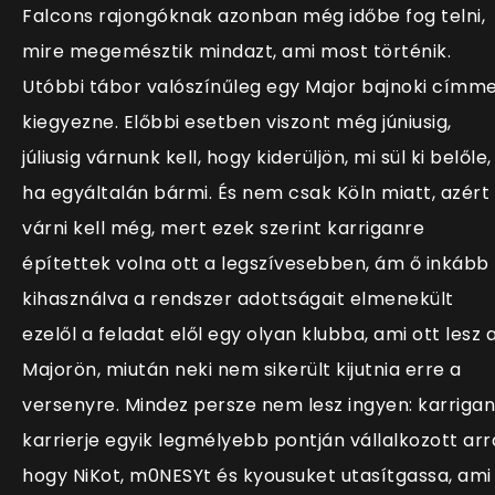
Falcons rajongóknak azonban még időbe fog telni,
mire megemésztik mindazt, ami most történik.
Utóbbi tábor valószínűleg egy Major bajnoki címme
kiegyezne. Előbbi esetben viszont még júniusig,
júliusig várnunk kell, hogy kiderüljön, mi sül ki belőle,
ha egyáltalán bármi. És nem csak Köln miatt, azért 
várni kell még, mert ezek szerint karriganre
építettek volna ott a legszívesebben, ám ő inkább
kihasználva a rendszer adottságait elmenekült
ezelől a feladat elől egy olyan klubba, ami ott lesz 
Majorön, miután neki nem sikerült kijutnia erre a
versenyre. Mindez persze nem lesz ingyen: karrigan
karrierje egyik legmélyebb pontján vállalkozott arr
hogy NiKot, m0NESYt és kyousuket utasítgassa, ami