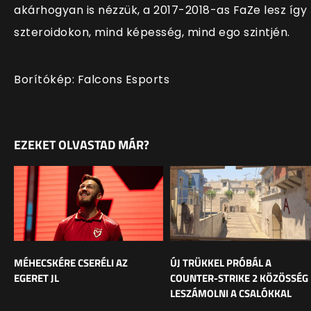
akárhogyan is nézzük, a 2017-2018-as FaZe lesz így
szteroidokon, mind képesség, mind ego szintjén.
Borítókép: Falcons Esports
EZEKET OLVASTAD MÁR?
MÉHECSKÉRE CSERÉLI AZ
ÚJ TRÜKKEL PRÓBÁL A
EGERET JL
COUNTER-STRIKE 2 KÖZÖSSÉG
LESZÁMOLNI A CSALÓKKAL