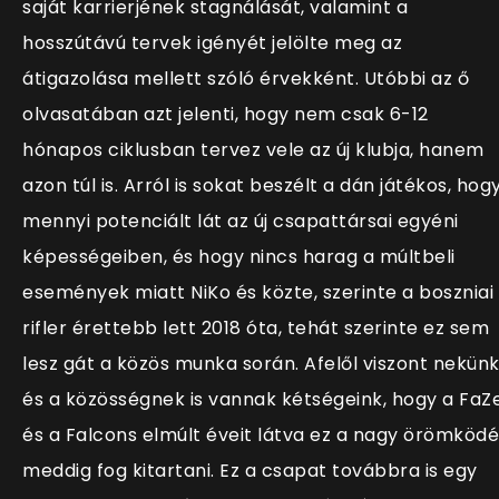
saját karrierjének stagnálását, valamint a
hosszútávú tervek igényét jelölte meg az
átigazolása mellett szóló érvekként. Utóbbi az ő
olvasatában azt jelenti, hogy nem csak 6-12
hónapos ciklusban tervez vele az új klubja, hanem
azon túl is. Arról is sokat beszélt a dán játékos, hog
mennyi potenciált lát az új csapattársai egyéni
képességeiben, és hogy nincs harag a múltbeli
események miatt NiKo és közte, szerinte a boszniai
rifler érettebb lett 2018 óta, tehát szerinte ez sem
lesz gát a közös munka során. Afelől viszont nekün
és a közösségnek is vannak kétségeink, hogy a FaZ
és a Falcons elmúlt éveit látva ez a nagy örömködé
meddig fog kitartani. Ez a csapat továbbra is egy