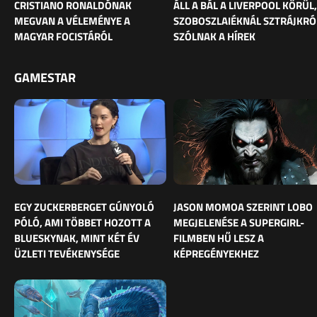
CRISTIANO RONALDÓNAK
ÁLL A BÁL A LIVERPOOL KÖRÜL,
MEGVAN A VÉLEMÉNYE A
SZOBOSZLAIÉKNÁL SZTRÁJKRÓ
MAGYAR FOCISTÁRÓL
SZÓLNAK A HÍREK
GAMESTAR
EGY ZUCKERBERGET GÚNYOLÓ
JASON MOMOA SZERINT LOBO
PÓLÓ, AMI TÖBBET HOZOTT A
MEGJELENÉSE A SUPERGIRL-
BLUESKYNAK, MINT KÉT ÉV
FILMBEN HŰ LESZ A
ÜZLETI TEVÉKENYSÉGE
KÉPREGÉNYEKHEZ