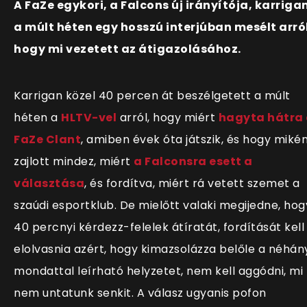
A FaZe egykori, a Falcons új irányítója, karriga
a múlt héten egy hosszú interjúban mesélt arról
hogy mi vezetett az átigazolásához.
Karrigan közel 40 percen át beszélgetett a múlt
héten a
HLTV-vel
arról, hogy miért
hagyta hátra
FaZe Clant
, amiben évek óta játszik, és hogy miké
zajlott mindez, miért
a Falconsra esett a
választása
, és fordítva, miért rá vetett szemet a
szaúdi esportklub. De mielőtt valaki megijedne, hog
40 percnyi kérdezz-felelek átíratát, fordítását kell
elolvasnia azért, hogy kimazsolázza belőle a néhán
mondattal leírható helyzetet, nem kell aggódni, mi
nem untatunk senkit. A válasz ugyanis pofon