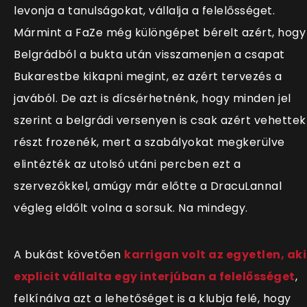
levonja a tanulságokat, vállalja a felelősséget.
Mármint a FaZe még különgépet bérelt azért, hogy
Belgrádból a bukta után visszamenjen a csapat
Bukarestbe kikapni megint, ez azért tervezés a
javából. De azt is dícsérhetnénk, hogy minden jel
szerint a belgrádi versenyen is csak azért vehettek
részt frozenék, mert a szabályokat megkerülve
elintézték az utolsó utáni percben ezt a
szervezőkkel, amúgy már előtte a DracuLannal
végleg eldőlt volna a sorsuk. Na mindegy.
A bukást követően
karrigan volt az egyetlen, aki
explicit vállalta egy interjúban a felelősséget
,
felkínálva azt a lehetőséget is a klubja felé, hogy