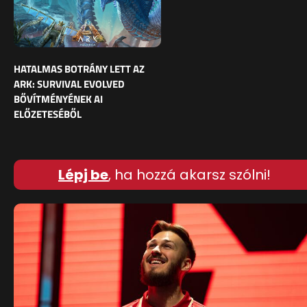
HATALMAS BOTRÁNY LETT AZ
ARK: SURVIVAL EVOLVED
BŐVÍTMÉNYÉNEK AI
ELŐZETESÉBŐL
Lépj be
, ha hozzá akarsz szólni!