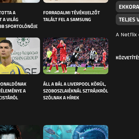
EKKORA 
TOTTA A
FORRADALMI TÉVÉKIJELZŐT
TELJES
 A VILÁG
TALÁLT FEL A SAMSUNG
BB SPORTOLÓNŐJE
A Netflix
KÖZVETÍTÉ
 RONALDÓNAK
ÁLL A BÁL A LIVERPOOL KÖRÜL,
VÉLEMÉNYE A
SZOBOSZLAIÉKNÁL SZTRÁJKRÓL
CISTÁRÓL
SZÓLNAK A HÍREK