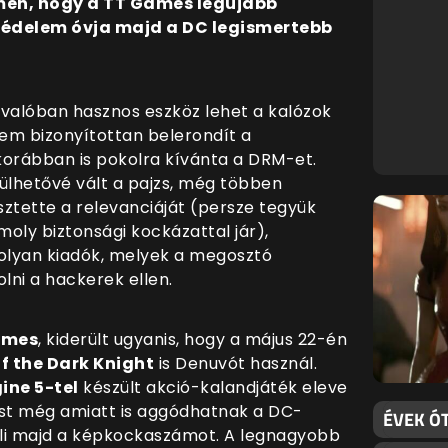
ómen, hogy a TT Games legújabb
védelem óvja majd a DC legismertebb
valóban hasznos eszköz lehet a kalózok
em bizonyítottan belerondít a
korábban is pokolra kívánta a DRM-et.
lhetővé vált a pajzs, még többen
ztette a relevanciáját (persze tegyük
oly biztonsági kockázattal jár),
olyan kiadók, melyek a megosztó
ni a hackerek ellen.
ames
, kiderült ugyanis, hogy a május 22-én
f the Dark Knight
is Denuvót használ.
ine 5-tel
készült akció-kalandjáték eleve
st még amiatt is aggódhatnak a DC-
ÉVEK ÓT
eli majd a képkockaszámot. A legnagyobb