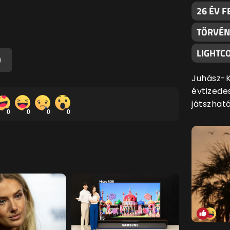
26 ÉV F
TÖRVÉNY
LIGHTC
)
Juhász-K
évtizede
játszható
0
0
0
0