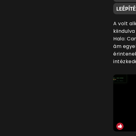
LEÉPÍT
A volt a
kiindulv
Halo: Ca
ám egyel
érintene
intézkedé