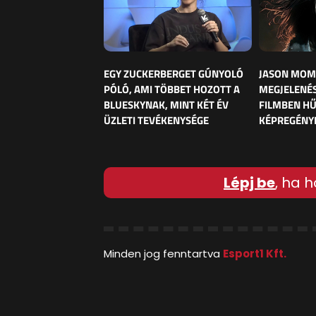
EGY ZUCKERBERGET GÚNYOLÓ
JASON MOM
PÓLÓ, AMI TÖBBET HOZOTT A
MEGJELENÉS
BLUESKYNAK, MINT KÉT ÉV
FILMBEN HŰ
ÜZLETI TEVÉKENYSÉGE
KÉPREGÉNY
Lépj be
, ha h
Minden jog fenntartva
Esport1 Kft.