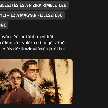
EJLESZTÉS ÉS A FIZIKA KÍMÉLETLEN
EI – EZ A MAGYAR FEJLESZTÉSŰ
ONE
ovács Péter több mint két
s álma vált valóra a böngészőből
, mélyidő-űrszimulációs játékkal.