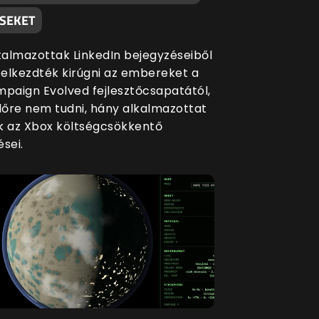
ÉSEKET
lkalmazottak LinkedIn bejegyzéseiből
a elkezdték kirúgni az embereket a
mpaign Evolved fejlesztőcsapatától,
őre nem tudni, hány alkalmazottat
k az Xbox költségcsökkentő
sei.