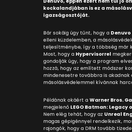
Denuvo, éppen ezért nem túl jó 
kockalandjában is ez a másolás
igazságosztóját.
Bár sokáig úgy tűnt, hogy a
Denuvo
elleni küzdelemben, a másolásvédel
teljesítménybe, így a többség már 
Most, hogy a
Hypervisorrel
megkerü
gondolják úgy, hogy a program elves
hozzá, hogy az említett módszer kom
mindenesetre továbbra is akadnak 
másolásvédelemmel kívánnak harcol
Példának okáért a
Warner Bros. G
megjelenő
LEGO Batman: Legacy o
Nem elég tehát, hogy az
Unreal Eng
magas gépigénnyel rendelkezik, mo
rajongók, hogy a DRM tovább tized