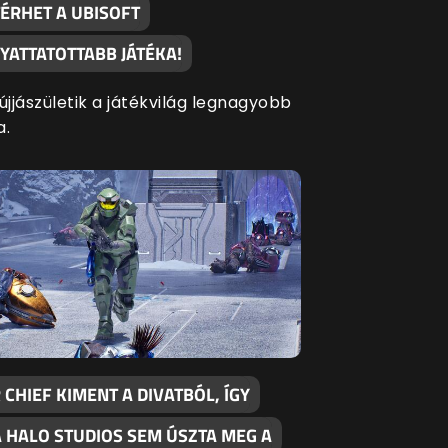
TÉRHET A UBISOFT
YATTATOTTABB JÁTÉKA!
újjászületik a játékvilág legnagyobb
a.
CHIEF KIMENT A DIVATBÓL, ÍGY
A HALO STUDIOS SEM ÚSZTA MEG A