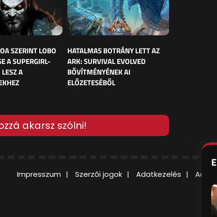
OA SZERINT LOBO
HATALMAS BOTRÁNY LETT AZ
E A SUPERGIRL-
ARK: SURVIVAL EVOLVED
 LESZ A
BŐVÍTMÉNYÉNEK AI
EKHEZ
ELŐZETESÉBŐL
ozzá akarsz szólni!
E
Impresszum
Szerzői jogok
Adatkezelés
Adatv