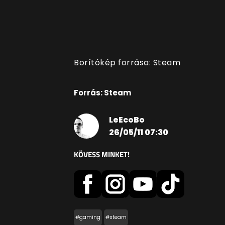
Borítókép forrása: Steam
Forrás: Steam
LeEcoBo
26/05/11 07:30
KÖVESS MINKET!
#gaming
#steam