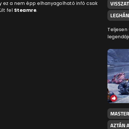
VISSZA
gy ez a nem épp elhanyagolható infó csak
lt fel
Steamre
.
LEGHÁN
Teljesen 
legendáj
MASTER 
AZTÁN 