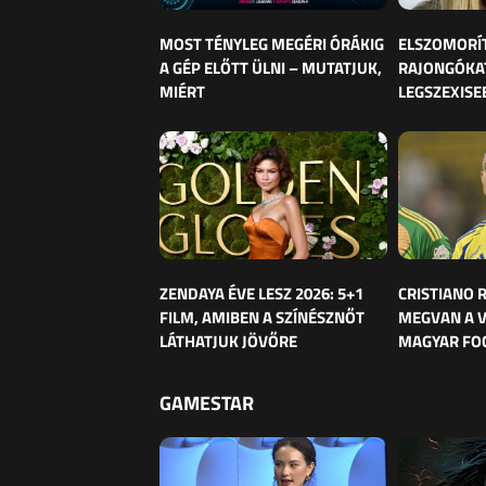
MOST TÉNYLEG MEGÉRI ÓRÁKIG
ELSZOMORÍ
A GÉP ELŐTT ÜLNI – MUTATJUK,
RAJONGÓKAT
MIÉRT
LEGSZEXISE
ZENDAYA ÉVE LESZ 2026: 5+1
CRISTIANO
FILM, AMIBEN A SZÍNÉSZNŐT
MEGVAN A 
LÁTHATJUK JÖVŐRE
MAGYAR FO
GAMESTAR