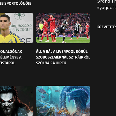
Grand Th
BB SPORTOLÓNŐJE
nyugodt
KÖZVETÍTÉ
 RONALDÓNAK
ÁLL A BÁL A LIVERPOOL KÖRÜL,
VÉLEMÉNYE A
SZOBOSZLAIÉKNÁL SZTRÁJKRÓL
CISTÁRÓL
SZÓLNAK A HÍREK