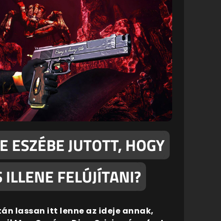
 ESZÉBE JUTOTT, HOGY
S ILLENE FELÚJÍTANI?
án lassan itt lenne az ideje annak,