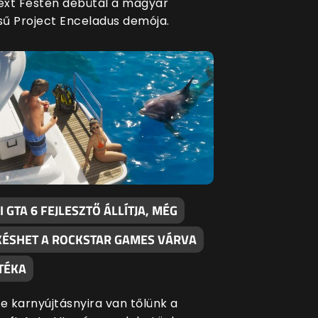
xt Festen debütál a magyar
ésű Project Enceladus demója.
 GTA 6 FEJLESZTŐ ÁLLÍTJA, MÉG
KÉSHET A ROCKSTAR GAMES VÁRVA
TÉKA
te karnyújtásnyira van tőlünk a