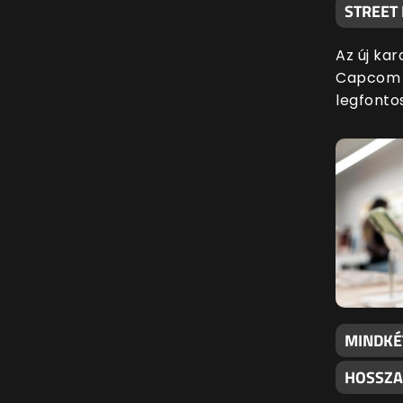
STREET
Az új kar
Capcom l
legfonto
MINDKÉ
HOSSZA