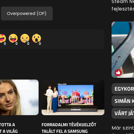
Steam Ne
fejleszt
Overpowered (OP)
0
0
0
0
EGYKORI
SIMÁN 
VÁRT JÁ
TOTTA A
FORRADALMI TÉVÉKIJELZŐT
Már szin
 A VILÁG
TALÁLT FEL A SAMSUNG