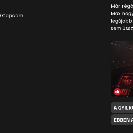
Már régó
Max nagy
ss/Capcom
legújabb 
sem ússz
A GYIL
EBBEN 