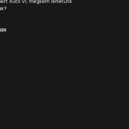
eft Auto VI, mégsem lehetünk
ak?
SEK