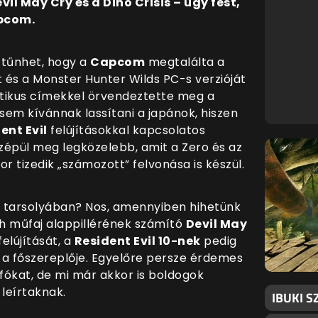
l May Cry és a Dino Crisis – úgy fest,
apcom.
 tűnhet, hogy a
Capcom
megtalálta a
t és a Monster Hunter Wilds PC-s verzióját
ztikus címekkel örvendeztette meg a
em kívánnak lassítani a japánok, hiszen
ent Evil
felújításokkal kapcsolatos
szépül meg legközelebb, amit a Zero és az
or tizedik „számozott” felvonása is készül.
at tarsolyában? Nos, amennyiben hihetünk
h műfaj alappillérének számító
Devil May
elújítását, a
Resident Evil 10-nek
pedig
 a főszereplője. Egyelőre persze érdemes
nfókat, de mi már akkor is boldogok
 leírtaknak.
IBUKI S