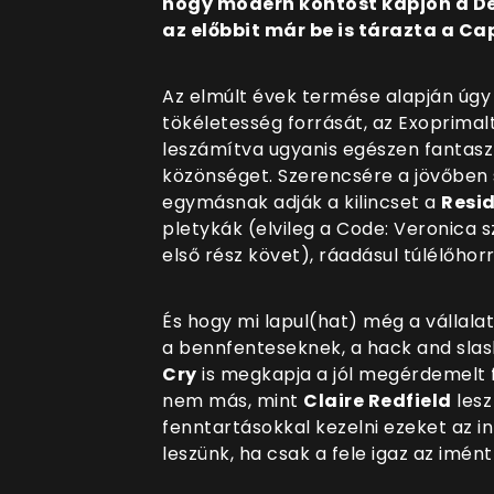
hogy modern köntöst kapjon a Devi
az előbbit már be is tárazta a C
Az elmúlt évek termése alapján úgy
tökéletesség forrását, az Exoprimal
leszámítva ugyanis egészen fantas
közönséget. Szerencsére a jövőben s
egymásnak adják a kilincset a
Resid
pletykák (elvileg a Code: Veronica 
első rész követ), ráadásul túlélőhorr
És hogy mi lapul(hat) még a vállal
a bennfenteseknek, a hack and slas
Cry
is megkapja a jól megérdemelt f
nem más, mint
Claire Redfield
lesz
fenntartásokkal kezelni ezeket az i
leszünk, ha csak a fele igaz az imént