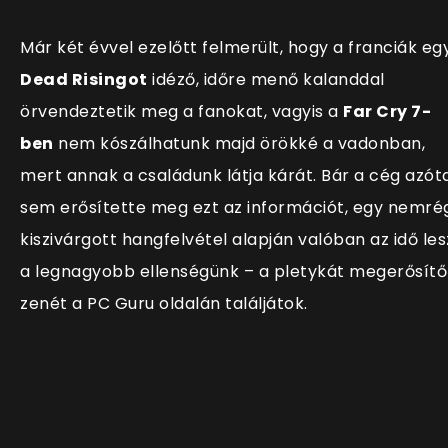
Már két évvel ezelőtt felmerült, hogy a franciák eg
Dead Risingot
idéző, időre menő kalanddal
örvendeztetik meg a fanokat, vagyis a
Far Cry 7-
ben
nem kószálhatunk majd örökké a vadonban,
mert annak a családunk látja kárát. Bár a cég azót
sem erősítette meg ezt az információt, egy nemré
kiszivárgott hangfelvétel alapján valóban az idő les
a legnagyobb ellenségünk – a pletykát megerősítő
zenét a PC Guru oldalán találjátok.