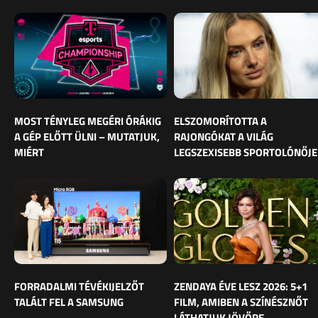
MOST TÉNYLEG MEGÉRI ÓRÁKIG
ELSZOMORÍTOTTA A
A GÉP ELŐTT ÜLNI – MUTATJUK,
RAJONGÓKAT A VILÁG
MIÉRT
LEGSZEXISEBB SPORTOLÓNŐJE
FORRADALMI TÉVÉKIJELZŐT
ZENDAYA ÉVE LESZ 2026: 5+1
TALÁLT FEL A SAMSUNG
FILM, AMIBEN A SZÍNÉSZNŐT
LÁTHATJUK JÖVŐRE