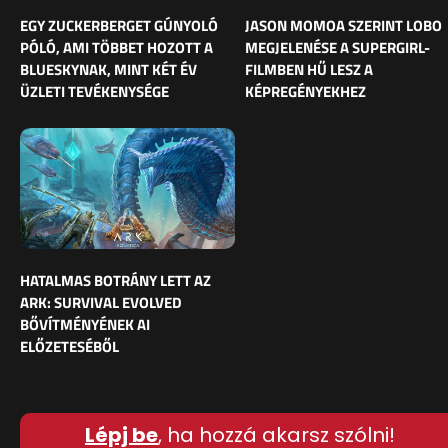
EGY ZUCKERBERGET GÚNYOLÓ
JASON MOMOA SZERINT LOBO
PÓLÓ, AMI TÖBBET HOZOTT A
MEGJELENÉSE A SUPERGIRL-
BLUESKYNAK, MINT KÉT ÉV
FILMBEN HŰ LESZ A
ÜZLETI TEVÉKENYSÉGE
KÉPREGÉNYEKHEZ
HATALMAS BOTRÁNY LETT AZ
ARK: SURVIVAL EVOLVED
BŐVÍTMÉNYÉNEK AI
ELŐZETESÉBŐL
Lépj be
, ha hozzá akarsz szólni!