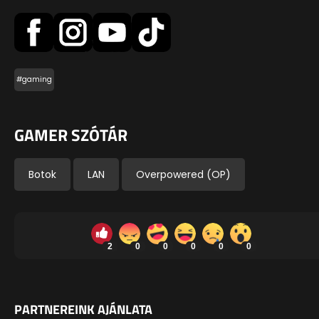
#gaming
GAMER SZÓTÁR
Botok
LAN
Overpowered (OP)
2
0
0
0
0
0
PARTNEREINK AJÁNLATA