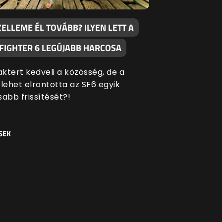
ZELLEME ÉL TOVÁBB? ILYEN LETT A
 FIGHTER 6 LEGÚJABB HARCOSA
aktert kedveli a közösség, de a
ehet elrontotta az SF6 egyik
sabb frissítését?!
SEK