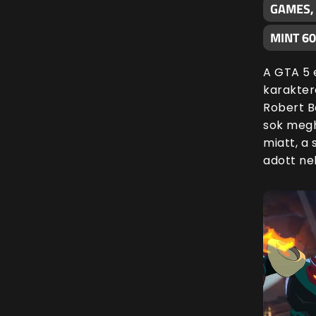
GAMES,
MINT 6
A GTA 5 
karakter
Robert B
sok megh
miatt, a
adott nek