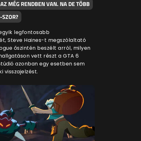
 AZ MÉG RENDBEN VAN. NA DE TÖBB
0-SZOR?
egyik legfontosabb
ét, Steve Haines-t megszólaltató
ogue őszintén beszélt arról, milyen
allgatáson vett részt a GTA 6
 stúdió azonban egy esetben sem
i visszajelzést.