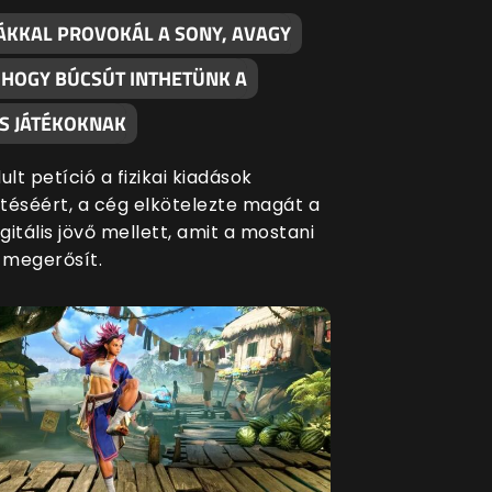
ÁKKAL PROVOKÁL A SONY, AVAGY
, HOGY BÚCSÚT INTHETÜNK A
S JÁTÉKOKNAK
ult petíció a fizikai kiadások
séért, a cég elkötelezte magát a
igitális jövő mellett, amit a mostani
s megerősít.