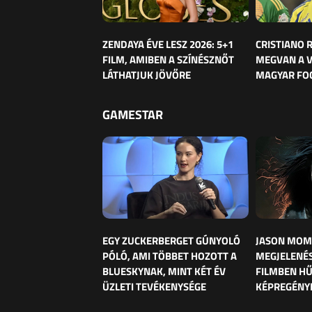
ZENDAYA ÉVE LESZ 2026: 5+1
CRISTIANO
FILM, AMIBEN A SZÍNÉSZNŐT
MEGVAN A 
LÁTHATJUK JÖVŐRE
MAGYAR FO
GAMESTAR
EGY ZUCKERBERGET GÚNYOLÓ
JASON MOM
PÓLÓ, AMI TÖBBET HOZOTT A
MEGJELENÉS
BLUESKYNAK, MINT KÉT ÉV
FILMBEN HŰ
ÜZLETI TEVÉKENYSÉGE
KÉPREGÉNY