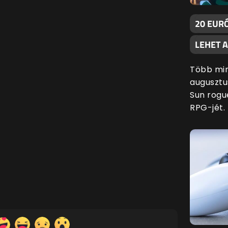
20 EURÓ
LEHET 
Több min
augusztu
Sun rogu
RPG-jét.