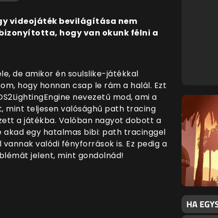
gy videojáték bevilágítása nem
 bizonyította, hogy van okunk félni a
e, de amikor én soulslike-játékkal
tom, hogy honnan csap le rám a halál. Ezt
S2LightingEngine nevezetű mod, ami a
t, mint teljesen valósághű path tracing
zett a játékba. Valóban nagyot dobott a
 akad egy hatalmas bibi: path tracinggel
 vannak valódi fényforrások is. Ez pedig a
lémát jelent, mint gondolnád!
HA EGY