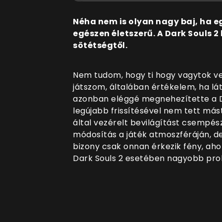
Néha nem is olyan nagy baj, ha e
egészen életszerű. A Dark Souls 2
sötétségtől.
Nem tudom, hogy ti hogy vagytok vel
játszom, általában értékelem, ha lá
azonban eléggé megnehezítette a D
legújabb frissítésével nem tett más
által vezérelt bevilágítást csempés
módosítás a játék atmoszféráján, de
bizony csak onnan érkezik fény, ahol
Dark Souls 2 esetében nagyobb prob