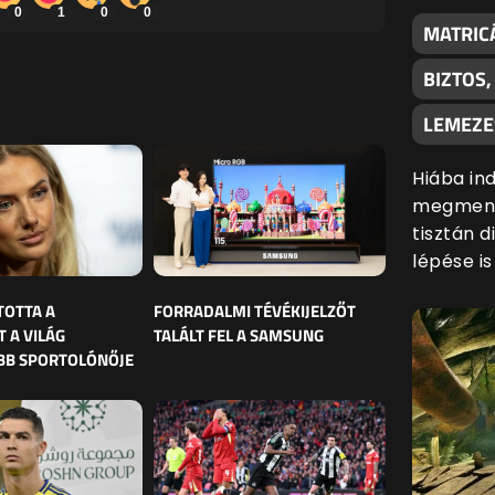
0
1
0
0
MATRIC
BIZTOS
LEMEZE
Hiába ind
megmenté
tisztán d
lépése i
TOTTA A
FORRADALMI TÉVÉKIJELZŐT
 A VILÁG
TALÁLT FEL A SAMSUNG
BB SPORTOLÓNŐJE