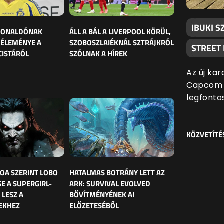
IBUKI S
 RONALDÓNAK
ÁLL A BÁL A LIVERPOOL KÖRÜL,
VÉLEMÉNYE A
SZOBOSZLAIÉKNÁL SZTRÁJKRÓL
STREET
CISTÁRÓL
SZÓLNAK A HÍREK
Az új kar
Capcom l
legfonto
KÖZVETÍTÉ
OA SZERINT LOBO
HATALMAS BOTRÁNY LETT AZ
E A SUPERGIRL-
ARK: SURVIVAL EVOLVED
 LESZ A
BŐVÍTMÉNYÉNEK AI
EKHEZ
ELŐZETESÉBŐL