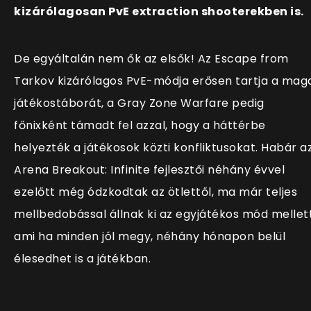
kizárólagosan PvE extraction shooterekben is.
De egyáltalán nem ők az elsők! Az Escape from
Tarkov kizárólagos PvE-módja erősen tartja a mag
játékostáborát, a Gray Zone Warfare pedig
főnixként támadt fel azzal, hogy a háttérbe
helyezték a játékosok közti konfliktusokat. Habár a
Arena Breakout: Infinite fejlesztői néhány évvel
ezelőtt még ódzkodtak az ötlettől, ma már teljes
mellbedobással állnak ki az egyjátékos mód mellett
ami ha minden jól megy, néhány hónapon belül
élesedhet is a játékban.