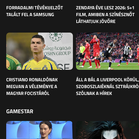
FORRADALMI TÉVÉKIJELZŐT
ZENDAYA ÉVE LESZ 2026: 5+1
TALÁLT FEL A SAMSUNG
FILM, AMIBEN A SZÍNÉSZNŐT
LÁTHATJUK JÖVŐRE
CRISTIANO RONALDÓNAK
ÁLL A BÁL A LIVERPOOL KÖRÜL,
MEGVAN A VÉLEMÉNYE A
SZOBOSZLAIÉKNÁL SZTRÁJKRÓ
MAGYAR FOCISTÁRÓL
SZÓLNAK A HÍREK
GAMESTAR