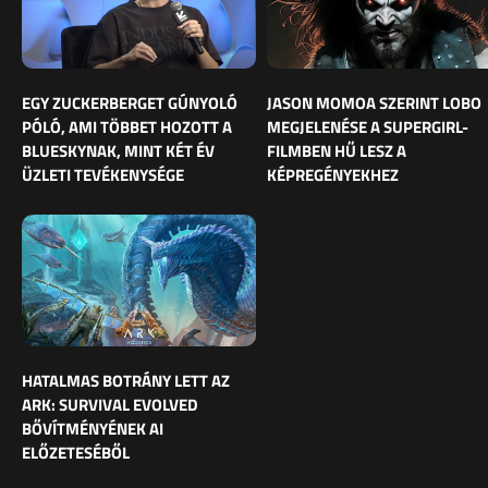
EGY ZUCKERBERGET GÚNYOLÓ
JASON MOMOA SZERINT LOBO
PÓLÓ, AMI TÖBBET HOZOTT A
MEGJELENÉSE A SUPERGIRL-
BLUESKYNAK, MINT KÉT ÉV
FILMBEN HŰ LESZ A
ÜZLETI TEVÉKENYSÉGE
KÉPREGÉNYEKHEZ
HATALMAS BOTRÁNY LETT AZ
ARK: SURVIVAL EVOLVED
BŐVÍTMÉNYÉNEK AI
ELŐZETESÉBŐL