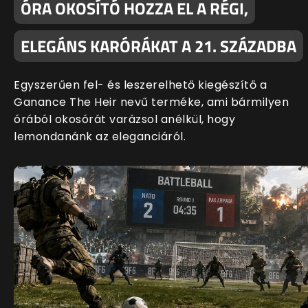
ÓRA OKOSÍTÓ HOZZA EL A RÉGI,
ELEGÁNS KARÓRÁKAT A 21. SZÁZADBA
Egyszerűen fel- és leszerelhető kiegészítő a
Ganance The Heir nevű terméke, ami bármilyen
órából okosórát varázsol anélkül, hogy
lemondanánk az eleganciáról.