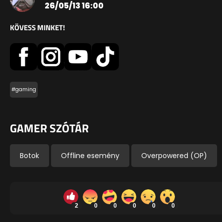
26/05/13 16:00
KÖVESS MINKET!
#gaming
GAMER SZÓTÁR
Botok
Offline esemény
Overpowered (OP)
2
0
0
0
0
0