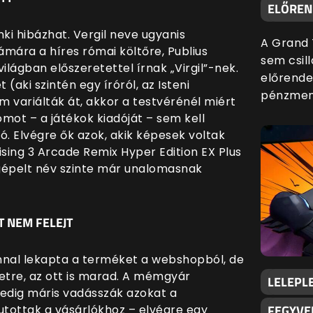
ELŐREND
i hibázhat. Vergil neve ugyanis
A Grand 
mára a híres római költőre, Publius
sem csill
világban előszeretettel írnak „Virgil”-nek.
előrende
(aki szintén egy íróról, az Isteni
pénzmenn
m variálták át, akkor a testvérénél miért
mot – a játékok kiadóját – sem kell
zó. Elvégre ők azok, akik képesek voltak
ising 3 Arcade Remix Hyper Edition EX Plus
lgépelt név szinte már unalomasnak
T NEM FELEJT
zonnal lekapta a terméket a webshopból, de
netre, az ott is marad. A mémgyár
LELEPLE
pedig máris vadásszák azokat a
FEGYVE
utottak a vásárlókhoz – elvégre egy