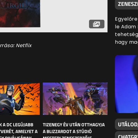
ZENESZ
Egyelőre
le Adam 
tehetsége
hagy mag
rrása: Netflix
UTÁLOD
K A DC LEGÚJABB
TIZENEGY ÉV UTÁN OTTHAGYJA
YVERÉT, AMELYET A
A BLIZZARDOT A STÚDIÓ
CHATGP