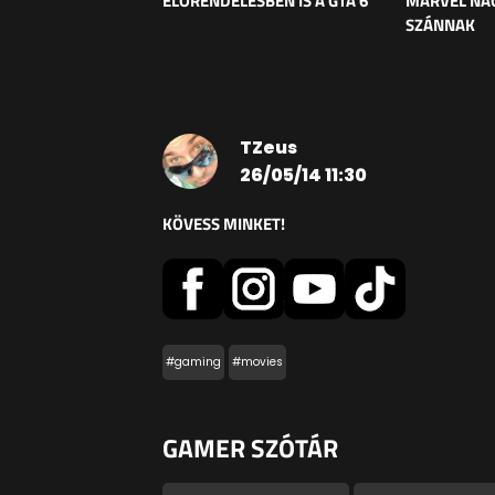
ELŐRENDELÉSBEN IS A GTA 6
MARVEL NAG
SZÁNNAK
TZeus
26/05/14 11:30
KÖVESS MINKET!
#gaming
#movies
GAMER SZÓTÁR