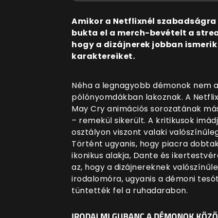
Amikor a Netflixnél szabadságra 
bukta el a merch-bevételt a str
hogy a dizájnerek jobban ismerik 
karaktereiket.
Néha a legnagyobb démonok nem a
pólónyomdákban lakoznak. A Netfli
May Cry animációs sorozatának más
– remekül sikerült. A kritikusok imád
osztályon viszont valaki valószínűle
Történt ugyanis, hogy piacra dobtak
ikonikus alakja, Dante és ikertestv
az, hogy a dizájnereknek valószínűle
irodalomóra, ugyanis a démoni tesó
tüntették fel a ruhadarabon.
IRODALMI GUBANC A DÉMONOK KÖZÖ