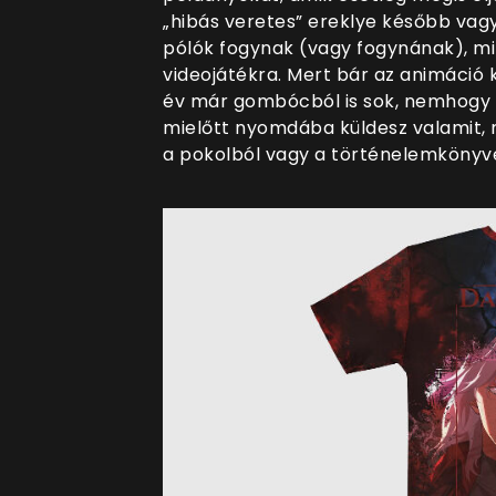
„hibás veretes” ereklye később vag
pólók fogynak (vagy fogynának), mi
videojátékra. Mert bár az animáció k
év már gombócból is sok, nemhogy v
mielőtt nyomdába küldesz valamit,
a pokolból vagy a történelemkönyve