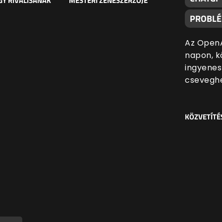
Y RIVÁLISÁNAK
MESTERI ZENESZERZŐJE
PROBL
Az OpenA
napon, k
ingyenes
cseveghe
KÖZVETÍTÉ