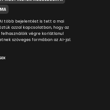
ÉMA
I több bejelentést is tett a mai
öztük azzal kapcsolatban, hogy az
 felhasználóik végre korlátlanul
tnek szöveges formában az AI-jal.
SEK