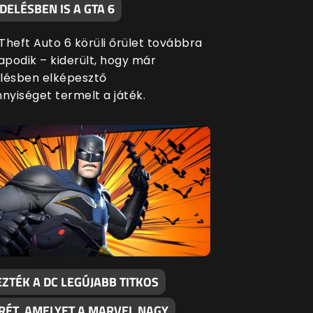
ELÉSBEN IS A GTA 6
Theft Auto 6 körüli őrület továbbra
apodik – kiderült, hogy már
lésben elképesztő
yiséget termelt a játék.
ZTÉK A DC LEGÚJABB TITKOS
RÉT, AMELYET A MARVEL NAGY