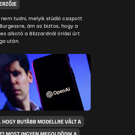
ERZŐJE
 nem tudni, melyik stúdió csapott
Burgessre, ám az biztos, hogy a
s alkotó a Blizzardnál óriási űrt
a után.
, HOGY BUTÁBB MODELLRE VÁLT A
T? MOST INGYEN MEGOLDÓDIK A