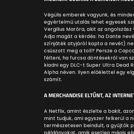
Végülis emberek vagyunk, és mindenk
egyértelmű utalás lehet egyesek szá
Vergilius Maróra, akit az angolszász 
Adja magát a kérdés: ha Dante nevét 
színjáték atyjáról kapta a nevét) ne
csúszott meg a toll? Persze a Capco
félteni, ha furcsa döntésekről van s
kiadni egy DLC-t Super Ultra Dead R
Alpha néven. Ilyen előélettel egy e
számít.
A MERCHANDISE ELTŰNT, AZ INTERNE
A Netflix, amint észlelte a bakit, a
mint tudjuk, ami egyszer felkerül a 
természetesen beindult, a gyűjtők 
példányokat, amik esetleg mégis elj