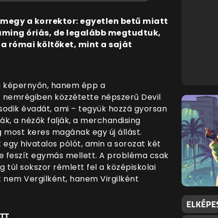
megy a korrektor: egyetlen betű miatt
eaming óriás, de legalább megtudtuk,
a római költőket, mint a saját
 képernyőn, hanem épp a
x nemrégiben közzétette népszerű Devil
odik évadát, ami – tegyük hozzá gyorsan
ják, a nézők falják, a merchandising
g most keres magának egy új állást.
 egy hivatalos pólót, amin a sorozat két
ére feszít egymás mellett. A probléma csak
g túl sokszor rémlett fel a középiskolai
t nem Vergilként, hanem Virgilként
ELKÉPE
TT