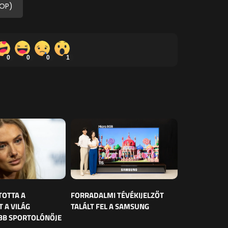
(OP)
0
0
0
1
TOTTA A
FORRADALMI TÉVÉKIJELZŐT
 A VILÁG
TALÁLT FEL A SAMSUNG
BB SPORTOLÓNŐJE