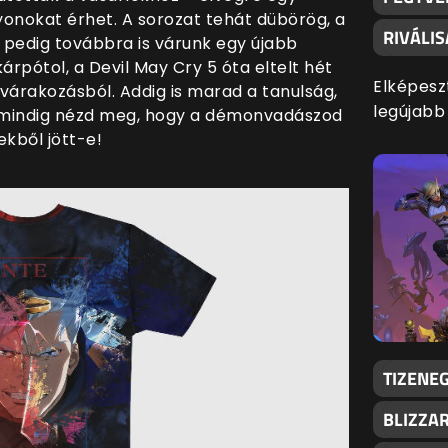
yonokat érhet. A sorozat tehát dübörög, a
RIVÁLI
 pedig továbbra is várunk egy újabb
árpótol, a Devil May Cry 5 óta eltelt hét
Elképesz
árakozásból. Addig is marad a tanulság,
legújabb
 mindig nézd meg, hogy a démonvadászod
kből jött-e!
TIZENEG
BLIZZA