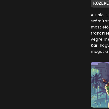
KÖZEPE
A Halo: 
számítot
most elő
franchis
végre me
Kár, hog
magát a 