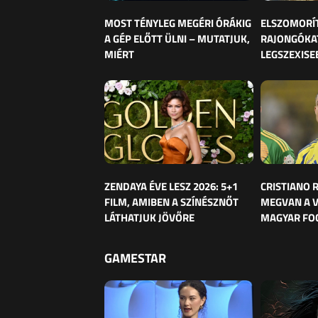
MOST TÉNYLEG MEGÉRI ÓRÁKIG
ELSZOMORÍ
A GÉP ELŐTT ÜLNI – MUTATJUK,
RAJONGÓKAT
MIÉRT
LEGSZEXISE
ZENDAYA ÉVE LESZ 2026: 5+1
CRISTIANO
FILM, AMIBEN A SZÍNÉSZNŐT
MEGVAN A 
LÁTHATJUK JÖVŐRE
MAGYAR FO
GAMESTAR