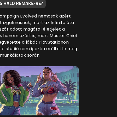
S HALO REMAKE-RE?
Campaign Evolved nemcsak azért
t izgalmasnak, mert az Infinite óta
ször adott magáról életjelet a
e, hanem azért is, mert Master Chief
gvetette a lábát PlayStationön.
y a stúdió nem igazán erőltette meg
munkálatok során.