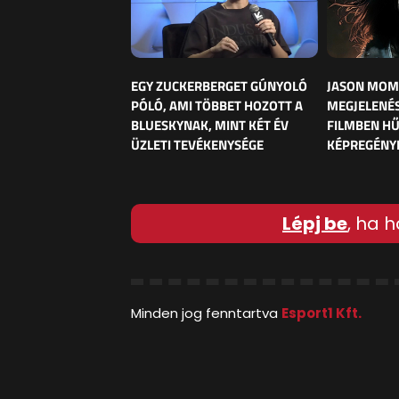
EGY ZUCKERBERGET GÚNYOLÓ
JASON MOM
PÓLÓ, AMI TÖBBET HOZOTT A
MEGJELENÉS
BLUESKYNAK, MINT KÉT ÉV
FILMBEN HŰ
ÜZLETI TEVÉKENYSÉGE
KÉPREGÉNY
Lépj be
, ha h
Minden jog fenntartva
Esport1 Kft.