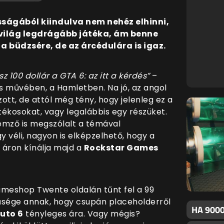
ágából kiindulva nem nehéz elhinni,
 világ legdrágább játéka, ám benne
a büdzsére, de az árcédulára is igaz.
z 100 dollár a GTA 6: az itt a kérdés”
–
s művében, a Hamletben. Na jó, az angol
tt, de attól még tény, hogy jelenleg ez a
tékosokat, vagy legalábbis egy részüket.
emző is megszólalt a témával
 véli, nagyon is elképzelhető, hogy a
 áron kínálja majd a
Rockstar Games
ameshop Twente oldalán tűnt fel a 99
űsége annak, hogy csupán placeholderről
HA 9000
uto 6
tényleges ára. Vagy mégis?