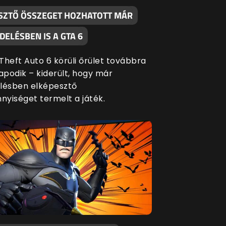
SZTŐ ÖSSZEGET HOZHATOTT MÁR
ELÉSBEN IS A GTA 6
Theft Auto 6 körüli őrület továbbra
apodik – kiderült, hogy már
lésben elképesztő
yiséget termelt a játék.