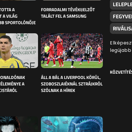
LELEPLE
TOTTA A
FORRADALMI TÉVÉKIJELZŐT
FEGYVE
 A VILÁG
TALÁLT FEL A SAMSUNG
BB SPORTOLÓNŐJE
RIVÁLI
Elképesz
legújabb
KÖZVETÍTÉ
 RONALDÓNAK
ÁLL A BÁL A LIVERPOOL KÖRÜL,
VÉLEMÉNYE A
SZOBOSZLAIÉKNÁL SZTRÁJKRÓL
CISTÁRÓL
SZÓLNAK A HÍREK