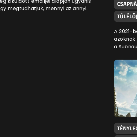
g kiküldött emailjei alapján ugyanis
CSAPNÁ
 így megtudhatjuk, mennyi az annyi.
TÚLÉLŐJ
A 2021-b
azoknak f
a Subnau
TÉNYLE