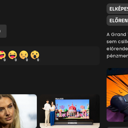
ELKÉPE
ELŐREND
)
A Grand 
sem csill
előrende
pénzmenn
0
0
0
0