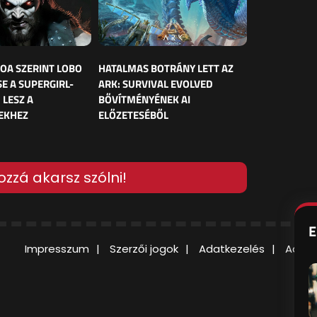
OA SZERINT LOBO
HATALMAS BOTRÁNY LETT AZ
E A SUPERGIRL-
ARK: SURVIVAL EVOLVED
 LESZ A
BŐVÍTMÉNYÉNEK AI
EKHEZ
ELŐZETESÉBŐL
ozzá akarsz szólni!
E
Impresszum
Szerzői jogok
Adatkezelés
Adatv