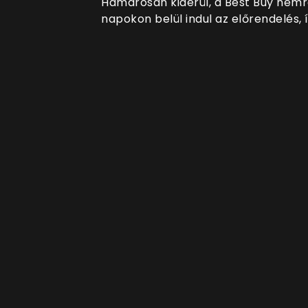
Hamarosan kiderül, a Best Buy nemré
napokon belül indul az előrendelés,