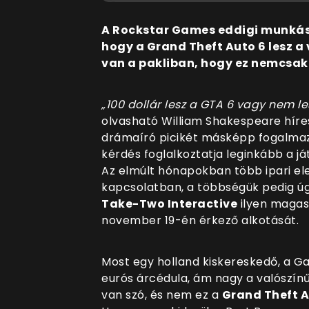
A Rockstar Games eddigi munkáss
hogy a Grand Theft Auto 6 lesz a
van a pakliban, hogy ez nemcsak 
„100 dollár lesz a GTA 6 vagy nem les
olvasható William Shakespeare híre
drámaíró picikét másképp fogalmazo
kérdés foglalkoztatja leginkább a já
Az elmúlt hónapokban több ipari el
kapcsolatban, a többségük pedig úgy
Take-Two Interactive
ilyen magas
november 19-én érkező alkotását.
Most egy holland kiskereskedő, a G
eurós árcédula, ám nagy a valószín
van szó, és nem ez a
Grand Theft A