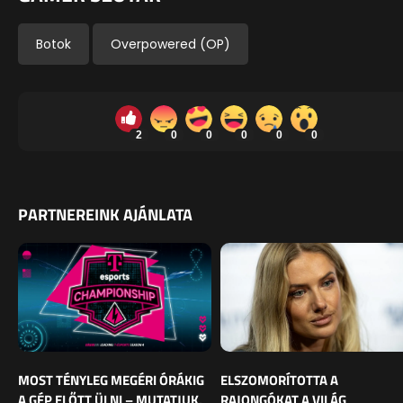
Botok
Overpowered (OP)
2
0
0
0
0
0
PARTNEREINK AJÁNLATA
MOST TÉNYLEG MEGÉRI ÓRÁKIG
ELSZOMORÍTOTTA A
A GÉP ELŐTT ÜLNI – MUTATJUK,
RAJONGÓKAT A VILÁG