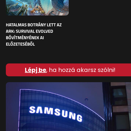
HATALMAS BOTRÁNY LETT AZ
ARK: SURVIVAL EVOLVED
BŐVÍTMÉNYÉNEK AI
ELŐZETESÉBŐL
Lépj be
, ha hozzá akarsz szólni!