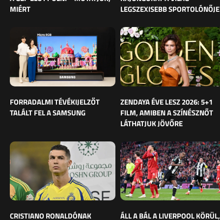
MIÉRT
LEGSZEXISEBB SPORTOLÓNŐJE
FORRADALMI TÉVÉKIJELZŐT
ZENDAYA ÉVE LESZ 2026: 5+1
TALÁLT FEL A SAMSUNG
FILM, AMIBEN A SZÍNÉSZNŐT
LÁTHATJUK JÖVŐRE
CRISTIANO RONALDÓNAK
ÁLL A BÁL A LIVERPOOL KÖRÜL,