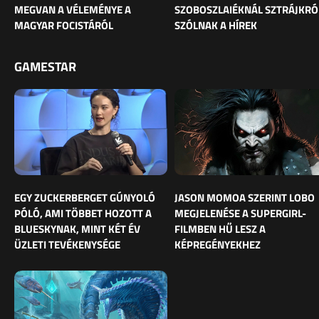
MEGVAN A VÉLEMÉNYE A
SZOBOSZLAIÉKNÁL SZTRÁJKRÓ
MAGYAR FOCISTÁRÓL
SZÓLNAK A HÍREK
GAMESTAR
EGY ZUCKERBERGET GÚNYOLÓ
JASON MOMOA SZERINT LOBO
PÓLÓ, AMI TÖBBET HOZOTT A
MEGJELENÉSE A SUPERGIRL-
BLUESKYNAK, MINT KÉT ÉV
FILMBEN HŰ LESZ A
ÜZLETI TEVÉKENYSÉGE
KÉPREGÉNYEKHEZ