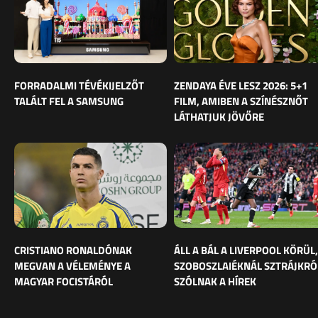
FORRADALMI TÉVÉKIJELZŐT
ZENDAYA ÉVE LESZ 2026: 5+1
TALÁLT FEL A SAMSUNG
FILM, AMIBEN A SZÍNÉSZNŐT
LÁTHATJUK JÖVŐRE
CRISTIANO RONALDÓNAK
ÁLL A BÁL A LIVERPOOL KÖRÜL,
MEGVAN A VÉLEMÉNYE A
SZOBOSZLAIÉKNÁL SZTRÁJKRÓ
MAGYAR FOCISTÁRÓL
SZÓLNAK A HÍREK