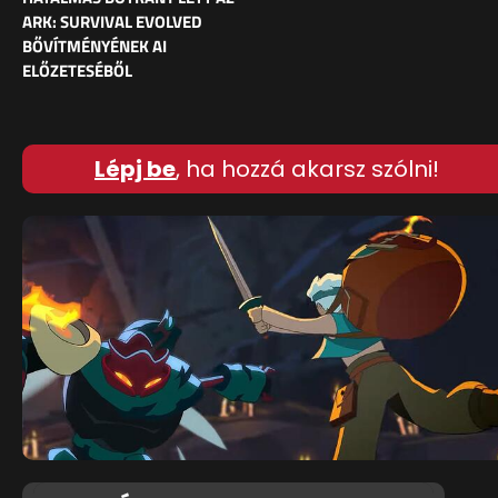
ARK: SURVIVAL EVOLVED
BŐVÍTMÉNYÉNEK AI
ELŐZETESÉBŐL
Lépj be
, ha hozzá akarsz szólni!