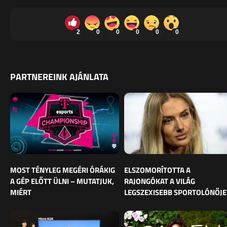
2
0
0
0
0
0
PARTNEREINK AJÁNLATA
MOST TÉNYLEG MEGÉRI ÓRÁKIG
ELSZOMORÍTOTTA A
A GÉP ELŐTT ÜLNI – MUTATJUK,
RAJONGÓKAT A VILÁG
MIÉRT
LEGSZEXISEBB SPORTOLÓNŐJE