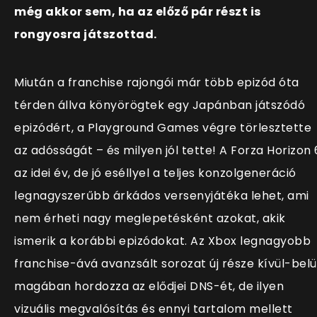
még akkor sem, ha az előző pár részt is
rongyosra játszottad.
Miután a franchise rajongói már több epizód óta
térden állva könyörögtek egy Japánban játszódó
epizódért, a Playground Games végre törlesztette
az adósságát – és milyen jól tette! A Forza Horizon 
az idei év, de jó eséllyel a teljes konzolgeneráció
legnagyszerűbb árkádos versenyjátéka lehet, ami
nem érheti nagy meglepetésként azokat, akik
ismerik a korábbi epizódokat. Az Xbox legnagyobb
franchise-ává avanzsált sorozat új része kívül-belü
magában hordozza az elődjei DNS-ét, de ilyen
vizuális megvalósítás és ennyi tartalom mellett