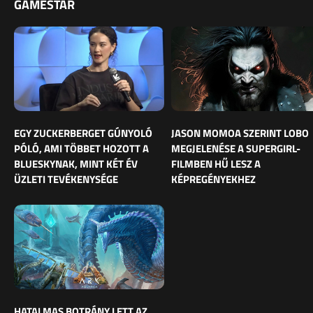
GAMESTAR
EGY ZUCKERBERGET GÚNYOLÓ
JASON MOMOA SZERINT LOBO
PÓLÓ, AMI TÖBBET HOZOTT A
MEGJELENÉSE A SUPERGIRL-
BLUESKYNAK, MINT KÉT ÉV
FILMBEN HŰ LESZ A
ÜZLETI TEVÉKENYSÉGE
KÉPREGÉNYEKHEZ
HATALMAS BOTRÁNY LETT AZ