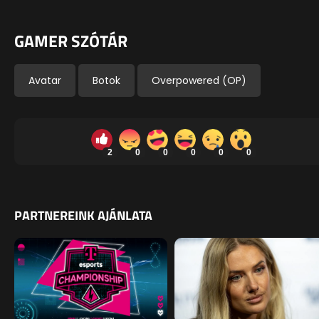
GAMER SZÓTÁR
Avatar
Botok
Overpowered (OP)
2
0
0
0
0
0
PARTNEREINK AJÁNLATA