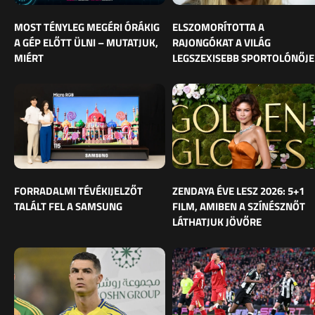
MOST TÉNYLEG MEGÉRI ÓRÁKIG
ELSZOMORÍTOTTA A
A GÉP ELŐTT ÜLNI – MUTATJUK,
RAJONGÓKAT A VILÁG
MIÉRT
LEGSZEXISEBB SPORTOLÓNŐJE
FORRADALMI TÉVÉKIJELZŐT
ZENDAYA ÉVE LESZ 2026: 5+1
TALÁLT FEL A SAMSUNG
FILM, AMIBEN A SZÍNÉSZNŐT
LÁTHATJUK JÖVŐRE