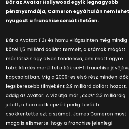
Bár az Avatar Hollywood egyik legnagyobb
pénznyomdája, Cameron egyáltalán nem lehe
nyugodt a franchise sorsát illetően.
Bár a Avatar: Tűz és hamu világszinten még mindig
közel 1,5 milliárd dollárt termelt, a számok mögött
már látszik egy olyan tendencia, ami miatt egyre
több kérdés merül fel a kék sci-fi franchise jövőjév
kapcsolatban. Míg a 2009-es első rész minden idők
legsikeresebb filmjeként 2,9 milliárd dollárt hozott,
addig az Avatar: A víz útja már „
csak
” 2,3 milliárdig
jutott, a harmadik epizód pedig tovább
csökkentette ezt a számot. James Cameron most
maga is elismerte, hogy a franchise jelenlegi