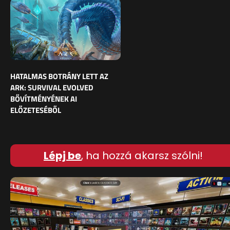
HATALMAS BOTRÁNY LETT AZ
ARK: SURVIVAL EVOLVED
BŐVÍTMÉNYÉNEK AI
ELŐZETESÉBŐL
Lépj be
, ha hozzá akarsz szólni!