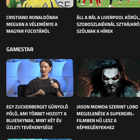
CRISTIANO RONALDÓNAK
ÁLL A BÁL A LIVERPOOL KÖRÜL,
MEGVAN A VÉLEMÉNYE A
SZOBOSZLAIÉKNÁL SZTRÁJKRÓ
MAGYAR FOCISTÁRÓL
SZÓLNAK A HÍREK
GAMESTAR
EGY ZUCKERBERGET GÚNYOLÓ
JASON MOMOA SZERINT LOBO
PÓLÓ, AMI TÖBBET HOZOTT A
MEGJELENÉSE A SUPERGIRL-
BLUESKYNAK, MINT KÉT ÉV
FILMBEN HŰ LESZ A
ÜZLETI TEVÉKENYSÉGE
KÉPREGÉNYEKHEZ