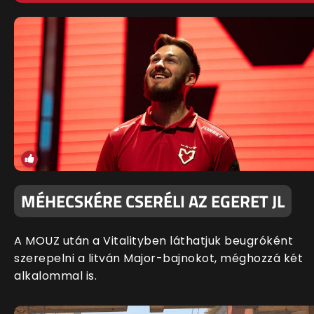
MÉHECSKÉRE CSERÉLI AZ EGERET JL
A MOUZ után a Vitalityben láthatjuk beugróként
szerepelni a litván Major-bajnokot, méghozzá két
alkalommal is.