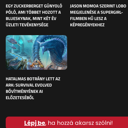
EGY ZUCKERBERGET GÚNYOLÓ
JASON MOMOA SZERINT LOBO
PÓLÓ, AMI TÖBBET HOZOTT A
MEGJELENÉSE A SUPERGIRL-
BLUESKYNAK, MINT KÉT ÉV
FILMBEN HŰ LESZ A
ÜZLETI TEVÉKENYSÉGE
KÉPREGÉNYEKHEZ
HATALMAS BOTRÁNY LETT AZ
ARK: SURVIVAL EVOLVED
BŐVÍTMÉNYÉNEK AI
ELŐZETESÉBŐL
Lépj be
, ha hozzá akarsz szólni!