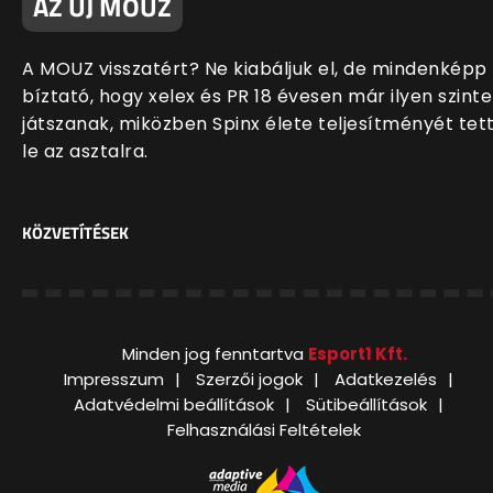
AZ ÚJ MOUZ
A MOUZ visszatért? Ne kiabáljuk el, de mindenképp
bíztató, hogy xelex és PR 18 évesen már ilyen szint
játszanak, miközben Spinx élete teljesítményét tet
le az asztalra.
KÖZVETÍTÉSEK
Minden jog fenntartva
Esport1 Kft.
Impresszum
Szerzői jogok
Adatkezelés
Adatvédelmi beállítások
Sütibeállítások
Felhasználási Feltételek