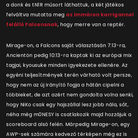
a donk és tN1R műsort láthattuk, a két játékos
felváltva mutatta meg
az immáron karrigannel
felálló Falconsnak
, hogy merre van a reptér.
Mirage-on, a Falcons saját választásán 7:13-ra,
Ancientön pedig 10:13-ra kaptak ki az európai mix
tagjai, kyousuke minden igyekezete ellenére. Az
egyéni teljesítmények terén várható volt persze,
hogy nem az új irányító fogja a hátán cipelni a
többieket, de azt azért nem gondolta volna senki,
hogy NiKo csak egy hajszállal lesz jobb nála, sőt,
néha még m0NESY is csatlakozik majd hozzájuk a
scoreboard alsó felén. Márpedig Mirage-on, egy
AWP-sek számára kedvező térképen még ez is