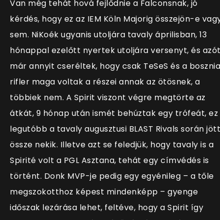
Van még tehát hová fejlődnie a Falconsnak, jó
kérdés, hogy ez az IEM Köln Majorig összejön-e vag
sem. NiKoék ugyanis utoljára tavaly áprilisban, 13
hónappal ezelőtt nyertek utoljára versenyt, és azó
már annyit cseréltek, hogy csak TeSeS és a bosznia
rifler maga voltak a részei annak az ötösnek, a
többiek nem. A Spirit viszont végre megtörte az
átkát, 9 hónap után ismét behúztak egy trófeát, ez
legutóbb a tavaly augusztusi BLAST Rivals során jöt
össze nekik. Illetve azt se feledjük, hogy tavaly is a
Spirité volt a PGL Asztana, tehát egy címvédés is
történt. Donk MVP-je pedig egy egyénileg – a tőle
megszokotthoz képest mindenképp – gyenge
időszak lezárása lehet, feltéve, hogy a Spirit így