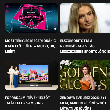
MOST TÉNYLEG MEGÉRI ÓRÁKIG
ELSZOMORÍTOTTA A
A GÉP ELŐTT ÜLNI – MUTATJUK,
RAJONGÓKAT A VILÁG
MIÉRT
LEGSZEXISEBB SPORTOLÓNŐJE
FORRADALMI TÉVÉKIJELZŐT
ZENDAYA ÉVE LESZ 2026: 5+1
TALÁLT FEL A SAMSUNG
FILM, AMIBEN A SZÍNÉSZNŐT
LÁTHATJUK JÖVŐRE