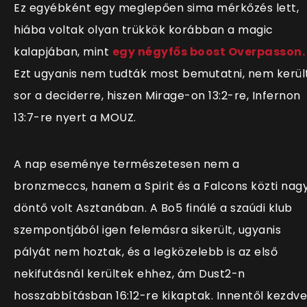
Ez egyébként egy meglepően sima mérkőzés lett,
hiába voltak olyan trükkök korábban a magic
kalapjában, mint
egy négyfős boost Overpasson.
Ezt ugyanis nem tudták most bemutatni, nem kerül
sor a deciderre, hiszen Mirage-on 13:2-re, Infernon
13:7-re nyert a MOUZ.
A nap eseménye természetesen nem a
bronzmeccs, hanem a Spirit és a Falcons közti nag
döntő volt Asztanában. A Bo5 finálé a szaúdi klub
szempontjából igen felemásra sikerült, ugyanis
pályát nem hoztak, és a legközelebb is az első
nekifutásnál kerültek ehhez, ám Dust2-n
hosszabbításban 16:12-re kikaptak. Innentől kezdve