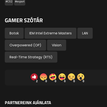
#CS2
#esport
GAMER SZÓTÁR
Botok
IEM Intel Extreme Masters
LAN
Overpowered (OP)
Vision
Real-Time Strategy (RTS)
2
0
0
0
0
0
PARTNEREINK AJÁNLATA