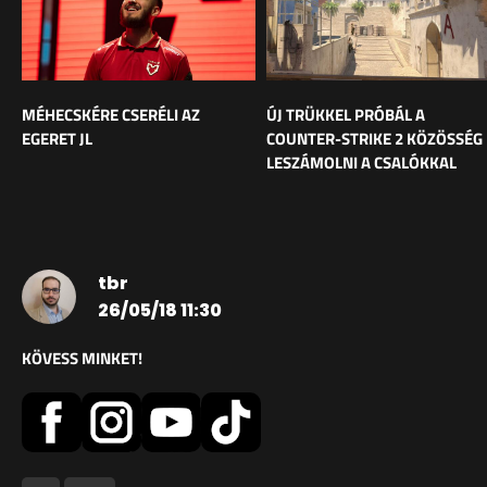
MÉHECSKÉRE CSERÉLI AZ
ÚJ TRÜKKEL PRÓBÁL A
EGERET JL
COUNTER-STRIKE 2 KÖZÖSSÉG
LESZÁMOLNI A CSALÓKKAL
tbr
26/05/18 11:30
KÖVESS MINKET!