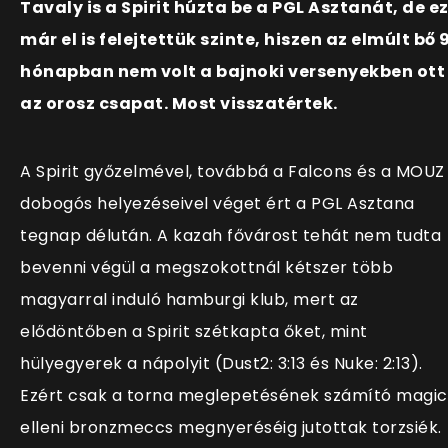
Tavaly is a Spirit húzta be a PGL Asztanát, de e
már el is felejtettük szinte, hiszen az elmúlt bő 
hónapban nem volt a bajnoki versenyekben ott
az orosz csapat. Most visszatértek.
A Spirit győzelmével, továbbá a Falcons és a MOUZ
dobogós helyezéseivel véget ért a PGL Asztana
tegnap délután. A kazah fővárost tehát nem tudta
bevenni végül a megszokottnál kétszer több
magyarral induló hamburgi klub, mert az
elődöntőben a Spirit szétkapta őket, mint
hülyegyerek a nápolyit (Dust2: 3:13 és Nuke: 2:13).
Ezért csak a torna meglepetésének számító magic
elleni bronzmeccs megnyeréséig jutottak torzsiék.