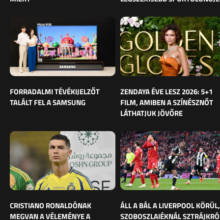
FORRADALMI TÉVÉKIJELZŐT
ZENDAYA ÉVE LESZ 2026: 5+1
TALÁLT FEL A SAMSUNG
FILM, AMIBEN A SZÍNÉSZNŐT
LÁTHATJUK JÖVŐRE
CRISTIANO RONALDÓNAK
ÁLL A BÁL A LIVERPOOL KÖRÜL,
MEGVAN A VÉLEMÉNYE A
SZOBOSZLAIÉKNÁL SZTRÁJKRÓ