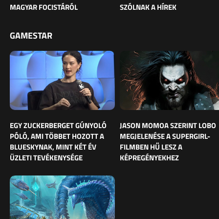
MAGYAR FOCISTÁRÓL
SZÓLNAK A HÍREK
GAMESTAR
EGY ZUCKERBERGET GÚNYOLÓ
JASON MOMOA SZERINT LOBO
PÓLÓ, AMI TÖBBET HOZOTT A
MEGJELENÉSE A SUPERGIRL-
BLUESKYNAK, MINT KÉT ÉV
FILMBEN HŰ LESZ A
ÜZLETI TEVÉKENYSÉGE
KÉPREGÉNYEKHEZ