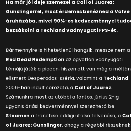
Ha már jó ideje szemezel a Call of Juarez:
Gunslingerrel, most érdemes benézned a Valve
áruházába, mivel 90%-os kedvezménnyel tudo
bezsákolni a Techland vadnyugati FPS-ét.
Bármennyire is hihetetlenül hangzik, messze nem a
Red Dead Redemption
az egyetlen vadnyugati
témájú játék a piacon, hiszen ott van még a méltán
elismert Desperados-széria, valamint a
Techland
2006-ban indult sorozata, a
Call of Juarez
.
Számunkra most az utóbbi a fontos, június 2-ig
ugyanis óriási kedvezménnyel szerezhető be
Steamen
a franchise eddigi utolsó felvonása, a
Cal
of Juarez: Gunslinger
, ahogy a régebbi részeknek