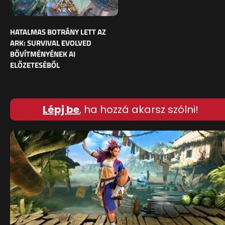
HATALMAS BOTRÁNY LETT AZ
ARK: SURVIVAL EVOLVED
BŐVÍTMÉNYÉNEK AI
ELŐZETESÉBŐL
Lépj be
, ha hozzá akarsz szólni!