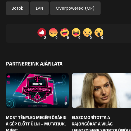
Botok
LAN
Overpowered (OP)
2
0
0
0
0
0
PARTNEREINK AJÁNLATA
MOST TÉNYLEG MEGÉRI ÓRÁKIG
ELSZOMORÍTOTTA A
A GÉP ELŐTT ÜLNI – MUTATJUK,
RAJONGÓKAT A VILÁG
MIÉRT
LEGSZEXISEBB SPORTOLÓNŐJE