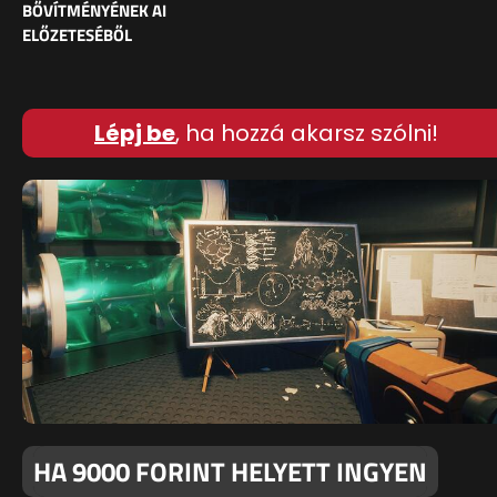
BŐVÍTMÉNYÉNEK AI
ELŐZETESÉBŐL
Lépj be
, ha hozzá akarsz szólni!
HA 9000 FORINT HELYETT INGYEN