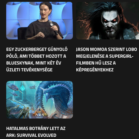
EGY ZUCKERBERGET GÚNYOLÓ
JASON MOMOA SZERINT LOBO
PÓLÓ, AMI TÖBBET HOZOTT A
MEGJELENÉSE A SUPERGIRL-
BLUESKYNAK, MINT KÉT ÉV
FILMBEN HŰ LESZ A
ÜZLETI TEVÉKENYSÉGE
KÉPREGÉNYEKHEZ
HATALMAS BOTRÁNY LETT AZ
ARK: SURVIVAL EVOLVED