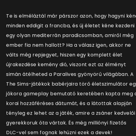
Te is elméláztál már párszor azon, hogy hagyni kén
minden eddigit a francba, és új életet kéne kezdeni
egy olyan mediterrán paradicsomban, amiről még
ember fia nem hallott? Ha a válasz igen, akkor ne
válts még repjegyet, hiszen egy komplett élet
újrakezdése kemény dió, viszont ezt az élményt
simán átélheted a Paralives gyönyörű világában. A
The Sims-játékok babérjaira törő életszimulátor eg
jókora gameplay bemutató keretében kapta meg 
korai hozzáféréses dátumát, és a látottak alapján
tényleg ez lehet az a játék, amire a zsáner kedvelői
gyerekkoruk óta vártak. És még milliónyi fizetős
DLC-vel sem fognak lehúzni ezek a devek!