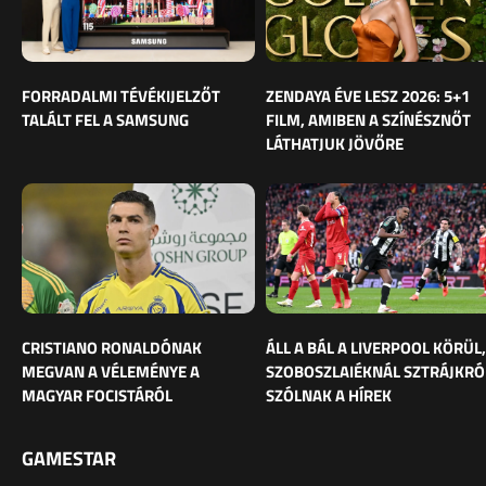
FORRADALMI TÉVÉKIJELZŐT
ZENDAYA ÉVE LESZ 2026: 5+1
TALÁLT FEL A SAMSUNG
FILM, AMIBEN A SZÍNÉSZNŐT
LÁTHATJUK JÖVŐRE
CRISTIANO RONALDÓNAK
ÁLL A BÁL A LIVERPOOL KÖRÜL,
MEGVAN A VÉLEMÉNYE A
SZOBOSZLAIÉKNÁL SZTRÁJKRÓ
MAGYAR FOCISTÁRÓL
SZÓLNAK A HÍREK
GAMESTAR