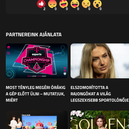
2
0
0
0
0
0
PARTNEREINK AJÁNLATA
MOST TÉNYLEG MEGÉRI ÓRÁKIG
ELSZOMORÍTOTTA A
A GÉP ELŐTT ÜLNI – MUTATJUK,
RAJONGÓKAT A VILÁG
MIÉRT
LEGSZEXISEBB SPORTOLÓNŐJE